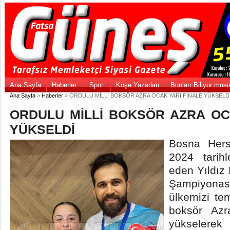
Ana Sayfa
Haberler
Spor
Köşe Yazarları
Bunları Biliyor mus
Ana Sayfa
»
Haberler
» ORDULU MİLLİ BOKSÖR AZRA OCAK YARI FİNALE YÜKSELD
ORDULU MİLLİ BOKSÖR AZRA OC
YÜKSELDİ
Bosna Hers
2024 tarih
eden Yıldız
Şampiyonas
ülkemizi tem
boksör Azr
yükselere