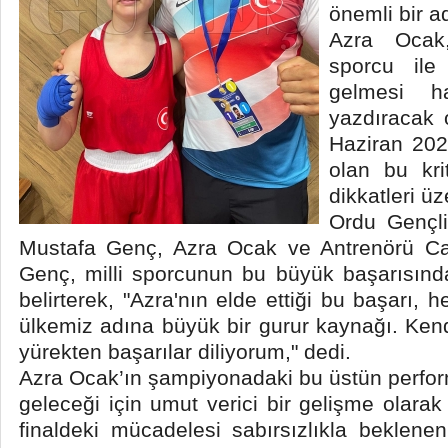
önemli bir ad
Azra Ocak
sporcu ile
gelmesi ha
yazdıracak 
Haziran 202
olan bu kr
dikkatleri ü
Ordu Gençl
Mustafa Genç, Azra Ocak ve Antrenörü Can 
Genç, milli sporcunun bu büyük başarısınd
belirterek, "Azra'nın elde ettiği bu başarı
ülkemiz adına büyük bir gurur kaynağı. Ken
yürekten başarılar diliyorum," dedi.
Azra Ocak’ın şampiyonadaki bu üstün perfo
geleceği için umut verici bir gelişme olarak 
finaldeki mücadelesi sabırsızlıkla beklene