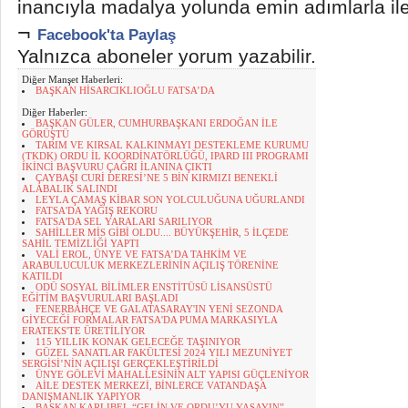
inancıyla madalya yolunda emin adımlarla iler
¬
Facebook'ta Paylaş
Yalnızca aboneler yorum yazabilir.
Diğer Manşet Haberleri:
BAŞKAN HİSARCIKLIOĞLU FATSA’DA
Diğer Haberler:
BAŞKAN GÜLER, CUMHURBAŞKANI ERDOĞAN İLE
GÖRÜŞTÜ
TARIM VE KIRSAL KALKINMAYI DESTEKLEME KURUMU
(TKDK) ORDU İL KOORDİNATÖRLÜĞÜ, IPARD III PROGRAMI
İKİNCİ BAŞVURU ÇAĞRI İLANINA ÇIKTI
ÇAYBAŞI CURİ DERESİ’NE 5 BİN KIRMIZI BENEKLİ
ALABALIK SALINDI
LEYLA ÇAMAŞ KİBAR SON YOLCULUĞUNA UĞURLANDI
FATSA'DA YAĞIŞ REKORU
FATSA'DA SEL YARALARI SARILIYOR
SAHİLLER MİS GİBİ OLDU.... BÜYÜKŞEHİR, 5 İLÇEDE
SAHİL TEMİZLİĞİ YAPTI
VALİ EROL, ÜNYE VE FATSA’DA TAHKİM VE
ARABULUCULUK MERKEZLERİNİN AÇILIŞ TÖRENİNE
KATILDI
ODÜ SOSYAL BİLİMLER ENSTİTÜSÜ LİSANSÜSTÜ
EĞİTİM BAŞVURULARI BAŞLADI
FENERBAHÇE VE GALATASARAY'IN YENİ SEZONDA
GİYECEĞİ FORMALAR FATSA'DA PUMA MARKASIYLA
ERATEKS'TE ÜRETİLİYOR
115 YILLIK KONAK GELECEĞE TAŞINIYOR
GÜZEL SANATLAR FAKÜLTESİ 2024 YILI MEZUNİYET
SERGİSİ’NİN AÇILIŞI GERÇEKLEŞTİRİLDİ
ÜNYE GÖLEVİ MAHALLESİNİN ALT YAPISI GÜÇLENİYOR
AİLE DESTEK MERKEZİ, BİNLERCE VATANDAŞA
DANIŞMANLIK YAPIYOR
BAŞKAN KARLIBEL “GELİN VE ORDU’YU YAŞAYIN”