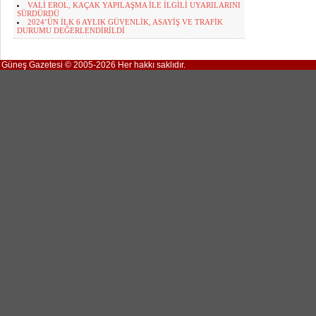
VALİ EROL, KAÇAK YAPILAŞMA İLE İLGİLİ UYARILARINI
SÜRDÜRDÜ
2024’ÜN İLK 6 AYLIK GÜVENLİK, ASAYİŞ VE TRAFİK
DURUMU DEĞERLENDİRİLDİ
Güneş Gazetesi © 2005-2026 Her hakkı saklıdır.