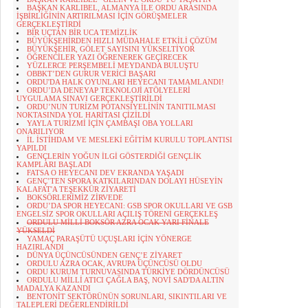
BAŞKAN KARLIBEL, ALMANYA İLE ORDU ARASINDA
İŞBİRLİĞİNİN ARTIRILMASI İÇİN GÖRÜŞMELER
GERÇEKLEŞTİRDİ
BİR UÇTAN BİR UCA TEMİZLİK
BÜYÜKŞEHİRDEN HIZLI MÜDAHALE ETKİLİ ÇÖZÜM
BÜYÜKŞEHİR, GÖLET SAYISINI YÜKSELTİYOR
ÖĞRENCİLER YAZI ÖĞRENEREK GEÇİRECEK
YÜZLERCE PERŞEMBELİ MEYDANDA BULUŞTU
OBBKT’DEN GURUR VERİCİ BAŞARI
ORDU'DA HALK OYUNLARI HEYECANI TAMAMLANDI!
ORDU’DA DENEYAP TEKNOLOJİ ATÖLYELERİ
UYGULAMA SINAVI GERÇEKLEŞTİRİLDİ
ORDU’NUN TURİZM POTANSİYELİNİN TANITILMASI
NOKTASINDA YOL HARİTASI ÇİZİLDİ
YAYLA TURİZMİ İÇİN ÇAMBAŞI OBA YOLLARI
ONARILIYOR
İL İSTİHDAM VE MESLEKİ EĞİTİM KURULU TOPLANTISI
YAPILDI
GENÇLERİN YOĞUN İLGİ GÖSTERDİĞİ GENÇLİK
KAMPLARI BAŞLADI
FATSA O HEYECANI DEV EKRANDA YAŞADI
GENÇ’TEN SPORA KATKILARINDAN DOLAYI HÜSEYİN
KALAFAT'A TEŞEKKÜR ZİYARETİ
BOKSÖRLERİMİZ ZİRVEDE
ORDU’DA SPOR HEYECANI: GSB SPOR OKULLARI VE GSB
ENGELSİZ SPOR OKULLARI AÇILIŞ TÖRENİ GERÇEKLEŞ
ORDULU MİLLİ BOKSÖR AZRA OCAK YARI FİNALE
YÜKSELDİ
YAMAÇ PARAŞÜTÜ UÇUŞLARI İÇİN YÖNERGE
HAZIRLANDI
DÜNYA ÜÇÜNCÜSÜNDEN GENÇ’E ZİYARET
ORDULU AZRA OCAK, AVRUPA ÜÇÜNCÜSÜ OLDU
ORDU KURUM TURNUVASINDA TÜRKİYE DÖRDÜNCÜSÜ
ORDULU MİLLİ ATICI ÇAĞLA BAŞ, NOVİ SAD'DA ALTIN
MADALYA KAZANDI
BENTONİT SEKTÖRÜNÜN SORUNLARI, SIKINTILARI VE
TALEPLERİ DEĞERLENDİRİLDİ