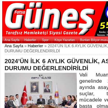
Ana Sayfa
Haberler
Spor
Köşe Yazarları
Bunları Biliyor mus
Ana Sayfa
»
Haberler
» 2024’ÜN İLK 6 AYLIK GÜVENLİK
DURUMU DEĞERLENDİRİLDİ
2024’ÜN İLK 6 AYLIK GÜVENLİK, A
DURUMU DEĞERLENDİRİLDİ
Vali Muam
genelinde 
ayında asay
suçlar, t
mücadele v
başta olm