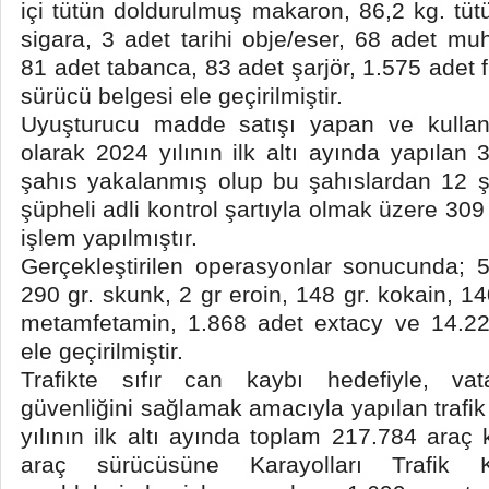
içi tütün doldurulmuş makaron, 86,2 kg. tüt
sigara, 3 adet tarihi obje/eser, 68 adet mu
81 adet tabanca, 83 adet şarjör, 1.575 adet 
sürücü belgesi ele geçirilmiştir.
Uyuşturucu madde satışı yapan ve kullan
olarak 2024 yılının ilk altı ayında yapıla
şahıs yakalanmış olup bu şahıslardan 12 ş
şüpheli adli kontrol şartıyla olmak üzere 309
işlem yapılmıştır.
Gerçekleştirilen operasyonlar sonucunda; 5
290 gr. skunk, 2 gr eroin, 148 gr. kokain, 14
metamfetamin, 1.868 adet extacy ve 14.22
ele geçirilmiştir.
Trafikte sıfır can kaybı hedefiyle, vata
güvenliğini sağlamak amacıyla yapılan trafi
yılının ilk altı ayında toplam 217.784 araç 
araç sürücüsüne Karayolları Trafik 