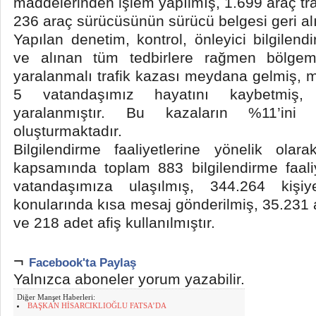
maddelerinden işlem yapılmış, 1.699 araç tr
236 araç sürücüsünün sürücü belgesi geri al
Yapılan denetim, kontrol, önleyici bilgilendi
ve alınan tüm tedbirlere rağmen bölge
yaralanmalı trafik kazası meydana gelmiş, 
5 vatandaşımız hayatını kaybetmiş,
yaralanmıştır. Bu kazaların %11’ini m
oluşturmaktadır.
Bilgilendirme faaliyetlerine yönelik olara
kapsamında toplam 883 bilgilendirme faali
vatandaşımıza ulaşılmış, 344.264 kişi
konularında kısa mesaj gönderilmiş, 35.231 
ve 218 adet afiş kullanılmıştır.
¬
Facebook'ta Paylaş
Yalnızca aboneler yorum yazabilir.
Diğer Manşet Haberleri:
BAŞKAN HİSARCIKLIOĞLU FATSA’DA