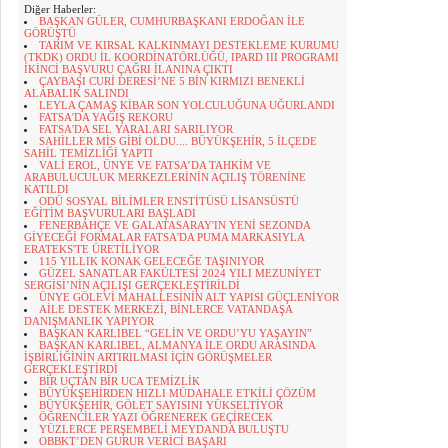
Diğer Haberler:
BAŞKAN GÜLER, CUMHURBAŞKANI ERDOĞAN İLE
GÖRÜŞTÜ
TARIM VE KIRSAL KALKINMAYI DESTEKLEME KURUMU
(TKDK) ORDU İL KOORDİNATÖRLÜĞÜ, IPARD III PROGRAMI
İKİNCİ BAŞVURU ÇAĞRI İLANINA ÇIKTI
ÇAYBAŞI CURİ DERESİ’NE 5 BİN KIRMIZI BENEKLİ
ALABALIK SALINDI
LEYLA ÇAMAŞ KİBAR SON YOLCULUĞUNA UĞURLANDI
FATSA'DA YAĞIŞ REKORU
FATSA'DA SEL YARALARI SARILIYOR
SAHİLLER MİS GİBİ OLDU.... BÜYÜKŞEHİR, 5 İLÇEDE
SAHİL TEMİZLİĞİ YAPTI
VALİ EROL, ÜNYE VE FATSA’DA TAHKİM VE
ARABULUCULUK MERKEZLERİNİN AÇILIŞ TÖRENİNE
KATILDI
ODÜ SOSYAL BİLİMLER ENSTİTÜSÜ LİSANSÜSTÜ
EĞİTİM BAŞVURULARI BAŞLADI
FENERBAHÇE VE GALATASARAY'IN YENİ SEZONDA
GİYECEĞİ FORMALAR FATSA'DA PUMA MARKASIYLA
ERATEKS'TE ÜRETİLİYOR
115 YILLIK KONAK GELECEĞE TAŞINIYOR
GÜZEL SANATLAR FAKÜLTESİ 2024 YILI MEZUNİYET
SERGİSİ’NİN AÇILIŞI GERÇEKLEŞTİRİLDİ
ÜNYE GÖLEVİ MAHALLESİNİN ALT YAPISI GÜÇLENİYOR
AİLE DESTEK MERKEZİ, BİNLERCE VATANDAŞA
DANIŞMANLIK YAPIYOR
BAŞKAN KARLIBEL “GELİN VE ORDU’YU YAŞAYIN”
BAŞKAN KARLIBEL, ALMANYA İLE ORDU ARASINDA
İŞBİRLİĞİNİN ARTIRILMASI İÇİN GÖRÜŞMELER
GERÇEKLEŞTİRDİ
BİR UÇTAN BİR UCA TEMİZLİK
BÜYÜKŞEHİRDEN HIZLI MÜDAHALE ETKİLİ ÇÖZÜM
BÜYÜKŞEHİR, GÖLET SAYISINI YÜKSELTİYOR
ÖĞRENCİLER YAZI ÖĞRENEREK GEÇİRECEK
YÜZLERCE PERŞEMBELİ MEYDANDA BULUŞTU
OBBKT’DEN GURUR VERİCİ BAŞARI