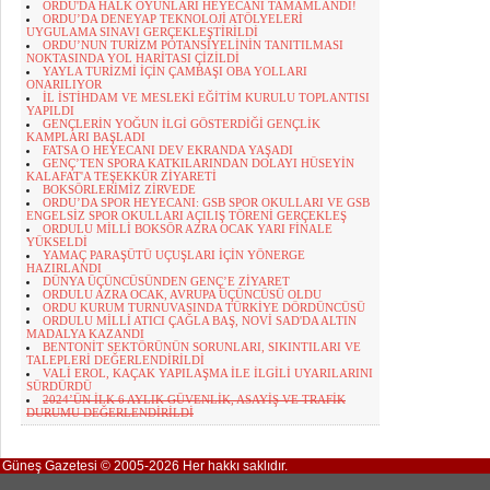
ORDU'DA HALK OYUNLARI HEYECANI TAMAMLANDI!
ORDU’DA DENEYAP TEKNOLOJİ ATÖLYELERİ
UYGULAMA SINAVI GERÇEKLEŞTİRİLDİ
ORDU’NUN TURİZM POTANSİYELİNİN TANITILMASI
NOKTASINDA YOL HARİTASI ÇİZİLDİ
YAYLA TURİZMİ İÇİN ÇAMBAŞI OBA YOLLARI
ONARILIYOR
İL İSTİHDAM VE MESLEKİ EĞİTİM KURULU TOPLANTISI
YAPILDI
GENÇLERİN YOĞUN İLGİ GÖSTERDİĞİ GENÇLİK
KAMPLARI BAŞLADI
FATSA O HEYECANI DEV EKRANDA YAŞADI
GENÇ’TEN SPORA KATKILARINDAN DOLAYI HÜSEYİN
KALAFAT'A TEŞEKKÜR ZİYARETİ
BOKSÖRLERİMİZ ZİRVEDE
ORDU’DA SPOR HEYECANI: GSB SPOR OKULLARI VE GSB
ENGELSİZ SPOR OKULLARI AÇILIŞ TÖRENİ GERÇEKLEŞ
ORDULU MİLLİ BOKSÖR AZRA OCAK YARI FİNALE
YÜKSELDİ
YAMAÇ PARAŞÜTÜ UÇUŞLARI İÇİN YÖNERGE
HAZIRLANDI
DÜNYA ÜÇÜNCÜSÜNDEN GENÇ’E ZİYARET
ORDULU AZRA OCAK, AVRUPA ÜÇÜNCÜSÜ OLDU
ORDU KURUM TURNUVASINDA TÜRKİYE DÖRDÜNCÜSÜ
ORDULU MİLLİ ATICI ÇAĞLA BAŞ, NOVİ SAD'DA ALTIN
MADALYA KAZANDI
BENTONİT SEKTÖRÜNÜN SORUNLARI, SIKINTILARI VE
TALEPLERİ DEĞERLENDİRİLDİ
VALİ EROL, KAÇAK YAPILAŞMA İLE İLGİLİ UYARILARINI
SÜRDÜRDÜ
2024’ÜN İLK 6 AYLIK GÜVENLİK, ASAYİŞ VE TRAFİK
DURUMU DEĞERLENDİRİLDİ
Güneş Gazetesi © 2005-2026 Her hakkı saklıdır.