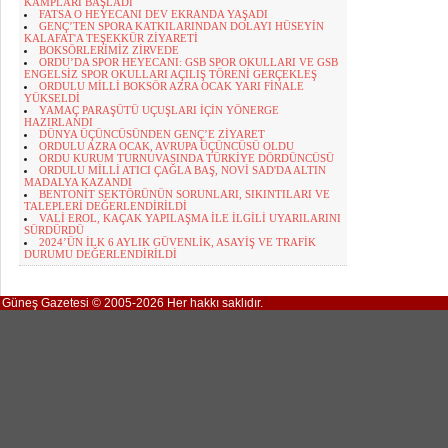
KAMPLARI BAŞLADI
FATSA O HEYECANI DEV EKRANDA YAŞADI
GENÇ’TEN SPORA KATKILARINDAN DOLAYI HÜSEYİN
KALAFAT'A TEŞEKKÜR ZİYARETİ
BOKSÖRLERİMİZ ZİRVEDE
ORDU’DA SPOR HEYECANI: GSB SPOR OKULLARI VE GSB
ENGELSİZ SPOR OKULLARI AÇILIŞ TÖRENİ GERÇEKLEŞ
ORDULU MİLLİ BOKSÖR AZRA OCAK YARI FİNALE
YÜKSELDİ
YAMAÇ PARAŞÜTÜ UÇUŞLARI İÇİN YÖNERGE
HAZIRLANDI
DÜNYA ÜÇÜNCÜSÜNDEN GENÇ’E ZİYARET
ORDULU AZRA OCAK, AVRUPA ÜÇÜNCÜSÜ OLDU
ORDU KURUM TURNUVASINDA TÜRKİYE DÖRDÜNCÜSÜ
ORDULU MİLLİ ATICI ÇAĞLA BAŞ, NOVİ SAD'DA ALTIN
MADALYA KAZANDI
BENTONİT SEKTÖRÜNÜN SORUNLARI, SIKINTILARI VE
TALEPLERİ DEĞERLENDİRİLDİ
VALİ EROL, KAÇAK YAPILAŞMA İLE İLGİLİ UYARILARINI
SÜRDÜRDÜ
2024’ÜN İLK 6 AYLIK GÜVENLİK, ASAYİŞ VE TRAFİK
DURUMU DEĞERLENDİRİLDİ
Güneş Gazetesi © 2005-2026 Her hakkı saklıdır.