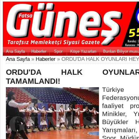
Ana Sayfa
Haberler
Spor
Köşe Yazarları
Bunları Biliyor mus
Ana Sayfa
»
Haberler
» ORDU'DA HALK OYUNLARI HE
ORDU'DA HALK OYUNLAR
TAMAMLANDI!
Türkiye
Federasyo
faaliyet p
Minikler, Y
Büyükler 
Yarışmaları
Spor Müdür