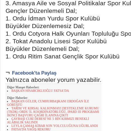
3. Amasya Aile ve Sosyal Politikalar Spor Ku
Gençler Düzenlemeli Dal;
1. Ordu İdman Yurdu Spor Kulübü
Büyükler Düzenlemesiz Dal;
1. Ordu Cotyora Halk Oyunları Topluluğu Sp
2. Tokat Anadolu Lisesi Spor Kulübü
Büyükler Düzenlemeli Dal;
1. Ordu Ritim Sanat Gençlik Spor Kulübü
¬
Facebook'ta Paylaş
Yalnızca aboneler yorum yazabilir.
Diğer Manşet Haberleri:
BAŞKAN HİSARCIKLIOĞLU FATSA’DA
Diğer Haberler:
BAŞKAN GÜLER, CUMHURBAŞKANI ERDOĞAN İLE
GÖRÜŞTÜ
TARIM VE KIRSAL KALKINMAYI DESTEKLEME KURUMU
(TKDK) ORDU İL KOORDİNATÖRLÜĞÜ, IPARD III PROGRAMI
İKİNCİ BAŞVURU ÇAĞRI İLANINA ÇIKTI
ÇAYBAŞI CURİ DERESİ’NE 5 BİN KIRMIZI BENEKLİ
ALABALIK SALINDI
LEYLA ÇAMAŞ KİBAR SON YOLCULUĞUNA UĞURLANDI
FATSA'DA YAĞIŞ REKORU