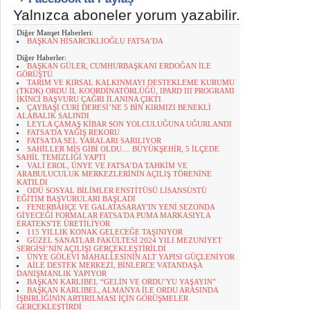
Yalnızca aboneler yorum yazabilir.
Diğer Manşet Haberleri:
BAŞKAN HİSARCIKLIOĞLU FATSA’DA
Diğer Haberler:
BAŞKAN GÜLER, CUMHURBAŞKANI ERDOĞAN İLE
GÖRÜŞTÜ
TARIM VE KIRSAL KALKINMAYI DESTEKLEME KURUMU
(TKDK) ORDU İL KOORDİNATÖRLÜĞÜ, IPARD III PROGRAMI
İKİNCİ BAŞVURU ÇAĞRI İLANINA ÇIKTI
ÇAYBAŞI CURİ DERESİ’NE 5 BİN KIRMIZI BENEKLİ
ALABALIK SALINDI
LEYLA ÇAMAŞ KİBAR SON YOLCULUĞUNA UĞURLANDI
FATSA'DA YAĞIŞ REKORU
FATSA'DA SEL YARALARI SARILIYOR
SAHİLLER MİS GİBİ OLDU.... BÜYÜKŞEHİR, 5 İLÇEDE
SAHİL TEMİZLİĞİ YAPTI
VALİ EROL, ÜNYE VE FATSA’DA TAHKİM VE
ARABULUCULUK MERKEZLERİNİN AÇILIŞ TÖRENİNE
KATILDI
ODÜ SOSYAL BİLİMLER ENSTİTÜSÜ LİSANSÜSTÜ
EĞİTİM BAŞVURULARI BAŞLADI
FENERBAHÇE VE GALATASARAY'IN YENİ SEZONDA
GİYECEĞİ FORMALAR FATSA'DA PUMA MARKASIYLA
ERATEKS'TE ÜRETİLİYOR
115 YILLIK KONAK GELECEĞE TAŞINIYOR
GÜZEL SANATLAR FAKÜLTESİ 2024 YILI MEZUNİYET
SERGİSİ’NİN AÇILIŞI GERÇEKLEŞTİRİLDİ
ÜNYE GÖLEVİ MAHALLESİNİN ALT YAPISI GÜÇLENİYOR
AİLE DESTEK MERKEZİ, BİNLERCE VATANDAŞA
DANIŞMANLIK YAPIYOR
BAŞKAN KARLIBEL “GELİN VE ORDU’YU YAŞAYIN”
BAŞKAN KARLIBEL, ALMANYA İLE ORDU ARASINDA
İŞBİRLİĞİNİN ARTIRILMASI İÇİN GÖRÜŞMELER
GERÇEKLEŞTİRDİ