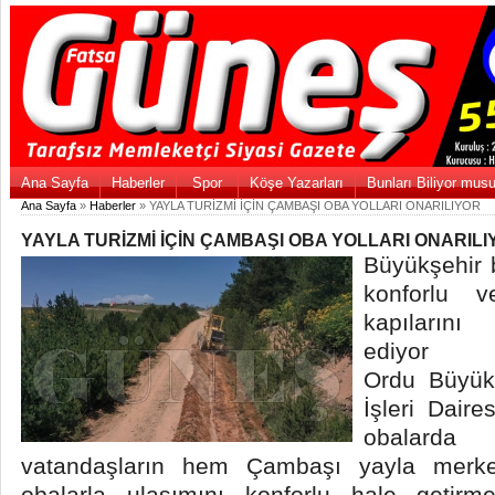
Ana Sayfa
Haberler
Spor
Köşe Yazarları
Bunları Biliyor mus
Ana Sayfa
»
Haberler
» YAYLA TURİZMİ İÇİN ÇAMBAŞI OBA YOLLARI ONARILIYOR
YAYLA TURİZMİ İÇİN ÇAMBAŞI OBA YOLLARI ONARIL
Büyükşehir b
konforlu v
kapıların
ediyor
Ordu Büyük
İşleri Daire
obalarda
vatandaşların hem Çambaşı yayla merk
obalarla ulaşımını konforlu hale getirme