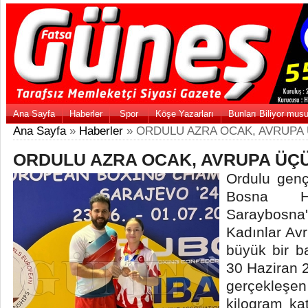
Ana Sayfa
Haberler
Spor
Köşe Yazarları
Bunları Biliyor mus
Ana Sayfa
»
Haberler
» ORDULU AZRA OCAK, AVRUPA
ORDULU AZRA OCAK, AVRUPA ÜÇ
Ordulu gen
Bosna He
Saraybosna'
Kadınlar Av
büyük bir ba
30 Haziran 2
gerçekleş
kilogram ka