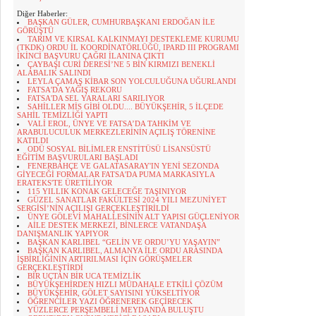
Diğer Haberler:
BAŞKAN GÜLER, CUMHURBAŞKANI ERDOĞAN İLE
GÖRÜŞTÜ
TARIM VE KIRSAL KALKINMAYI DESTEKLEME KURUMU
(TKDK) ORDU İL KOORDİNATÖRLÜĞÜ, IPARD III PROGRAMI
İKİNCİ BAŞVURU ÇAĞRI İLANINA ÇIKTI
ÇAYBAŞI CURİ DERESİ’NE 5 BİN KIRMIZI BENEKLİ
ALABALIK SALINDI
LEYLA ÇAMAŞ KİBAR SON YOLCULUĞUNA UĞURLANDI
FATSA'DA YAĞIŞ REKORU
FATSA'DA SEL YARALARI SARILIYOR
SAHİLLER MİS GİBİ OLDU.... BÜYÜKŞEHİR, 5 İLÇEDE
SAHİL TEMİZLİĞİ YAPTI
VALİ EROL, ÜNYE VE FATSA’DA TAHKİM VE
ARABULUCULUK MERKEZLERİNİN AÇILIŞ TÖRENİNE
KATILDI
ODÜ SOSYAL BİLİMLER ENSTİTÜSÜ LİSANSÜSTÜ
EĞİTİM BAŞVURULARI BAŞLADI
FENERBAHÇE VE GALATASARAY'IN YENİ SEZONDA
GİYECEĞİ FORMALAR FATSA'DA PUMA MARKASIYLA
ERATEKS'TE ÜRETİLİYOR
115 YILLIK KONAK GELECEĞE TAŞINIYOR
GÜZEL SANATLAR FAKÜLTESİ 2024 YILI MEZUNİYET
SERGİSİ’NİN AÇILIŞI GERÇEKLEŞTİRİLDİ
ÜNYE GÖLEVİ MAHALLESİNİN ALT YAPISI GÜÇLENİYOR
AİLE DESTEK MERKEZİ, BİNLERCE VATANDAŞA
DANIŞMANLIK YAPIYOR
BAŞKAN KARLIBEL “GELİN VE ORDU’YU YAŞAYIN”
BAŞKAN KARLIBEL, ALMANYA İLE ORDU ARASINDA
İŞBİRLİĞİNİN ARTIRILMASI İÇİN GÖRÜŞMELER
GERÇEKLEŞTİRDİ
BİR UÇTAN BİR UCA TEMİZLİK
BÜYÜKŞEHİRDEN HIZLI MÜDAHALE ETKİLİ ÇÖZÜM
BÜYÜKŞEHİR, GÖLET SAYISINI YÜKSELTİYOR
ÖĞRENCİLER YAZI ÖĞRENEREK GEÇİRECEK
YÜZLERCE PERŞEMBELİ MEYDANDA BULUŞTU