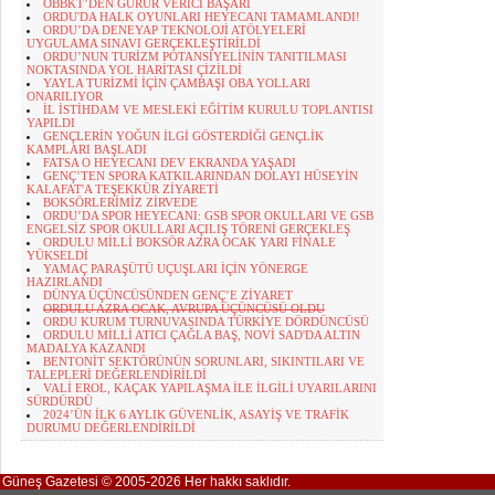
OBBKT’DEN GURUR VERİCİ BAŞARI
ORDU'DA HALK OYUNLARI HEYECANI TAMAMLANDI!
ORDU’DA DENEYAP TEKNOLOJİ ATÖLYELERİ
UYGULAMA SINAVI GERÇEKLEŞTİRİLDİ
ORDU’NUN TURİZM POTANSİYELİNİN TANITILMASI
NOKTASINDA YOL HARİTASI ÇİZİLDİ
YAYLA TURİZMİ İÇİN ÇAMBAŞI OBA YOLLARI
ONARILIYOR
İL İSTİHDAM VE MESLEKİ EĞİTİM KURULU TOPLANTISI
YAPILDI
GENÇLERİN YOĞUN İLGİ GÖSTERDİĞİ GENÇLİK
KAMPLARI BAŞLADI
FATSA O HEYECANI DEV EKRANDA YAŞADI
GENÇ’TEN SPORA KATKILARINDAN DOLAYI HÜSEYİN
KALAFAT'A TEŞEKKÜR ZİYARETİ
BOKSÖRLERİMİZ ZİRVEDE
ORDU’DA SPOR HEYECANI: GSB SPOR OKULLARI VE GSB
ENGELSİZ SPOR OKULLARI AÇILIŞ TÖRENİ GERÇEKLEŞ
ORDULU MİLLİ BOKSÖR AZRA OCAK YARI FİNALE
YÜKSELDİ
YAMAÇ PARAŞÜTÜ UÇUŞLARI İÇİN YÖNERGE
HAZIRLANDI
DÜNYA ÜÇÜNCÜSÜNDEN GENÇ’E ZİYARET
ORDULU AZRA OCAK, AVRUPA ÜÇÜNCÜSÜ OLDU
ORDU KURUM TURNUVASINDA TÜRKİYE DÖRDÜNCÜSÜ
ORDULU MİLLİ ATICI ÇAĞLA BAŞ, NOVİ SAD'DA ALTIN
MADALYA KAZANDI
BENTONİT SEKTÖRÜNÜN SORUNLARI, SIKINTILARI VE
TALEPLERİ DEĞERLENDİRİLDİ
VALİ EROL, KAÇAK YAPILAŞMA İLE İLGİLİ UYARILARINI
SÜRDÜRDÜ
2024’ÜN İLK 6 AYLIK GÜVENLİK, ASAYİŞ VE TRAFİK
DURUMU DEĞERLENDİRİLDİ
Güneş Gazetesi © 2005-2026 Her hakkı saklıdır.