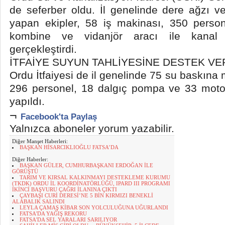
de seferber oldu. İl genelinde dere ağzı ve
yapan ekipler, 58 iş makinası, 350 person
kombine ve vidanjör aracı ile kanal 
gerçekleştirdi.
İTFAİYE SUYUN TAHLİYESİNE DESTEK VE
Ordu İtfaiyesi de il genelinde 75 su baskına 
296 personel, 18 dalgıç pompa ve 33 motop
yapıldı.
¬
Facebook'ta Paylaş
Yalnızca aboneler yorum yazabilir.
Diğer Manşet Haberleri:
BAŞKAN HİSARCIKLIOĞLU FATSA’DA
Diğer Haberler:
BAŞKAN GÜLER, CUMHURBAŞKANI ERDOĞAN İLE
GÖRÜŞTÜ
TARIM VE KIRSAL KALKINMAYI DESTEKLEME KURUMU
(TKDK) ORDU İL KOORDİNATÖRLÜĞÜ, IPARD III PROGRAMI
İKİNCİ BAŞVURU ÇAĞRI İLANINA ÇIKTI
ÇAYBAŞI CURİ DERESİ’NE 5 BİN KIRMIZI BENEKLİ
ALABALIK SALINDI
LEYLA ÇAMAŞ KİBAR SON YOLCULUĞUNA UĞURLANDI
FATSA'DA YAĞIŞ REKORU
FATSA'DA SEL YARALARI SARILIYOR