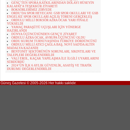
GENÇ’TEN SPORA KATKILARINDAN DOLAYI HÜSEYİN
KALAFAT'A TEŞEKKÜR ZİYARETİ
BOKSÖRLERİMİZ ZİRVEDE
ORDU’DA SPOR HEYECANI: GSB SPOR OKULLARI VE GSB
ENGELSİZ SPOR OKULLARI AÇILIŞ TÖRENİ GERÇEKLEŞ
ORDULU MİLLİ BOKSÖR AZRA OCAK YARI FİNALE
YÜKSELDİ
YAMAÇ PARAŞÜTÜ UÇUŞLARI İÇİN YÖNERGE
HAZIRLANDI
DÜNYA ÜÇÜNCÜSÜNDEN GENÇ’E ZİYARET
ORDULU AZRA OCAK, AVRUPA ÜÇÜNCÜSÜ OLDU
ORDU KURUM TURNUVASINDA TÜRKİYE DÖRDÜNCÜSÜ
ORDULU MİLLİ ATICI ÇAĞLA BAŞ, NOVİ SAD'DA ALTIN
MADALYA KAZANDI
BENTONİT SEKTÖRÜNÜN SORUNLARI, SIKINTILARI VE
TALEPLERİ DEĞERLENDİRİLDİ
VALİ EROL, KAÇAK YAPILAŞMA İLE İLGİLİ UYARILARINI
SÜRDÜRDÜ
2024’ÜN İLK 6 AYLIK GÜVENLİK, ASAYİŞ VE TRAFİK
DURUMU DEĞERLENDİRİLDİ
Güneş Gazetesi © 2005-2026 Her hakkı saklıdır.