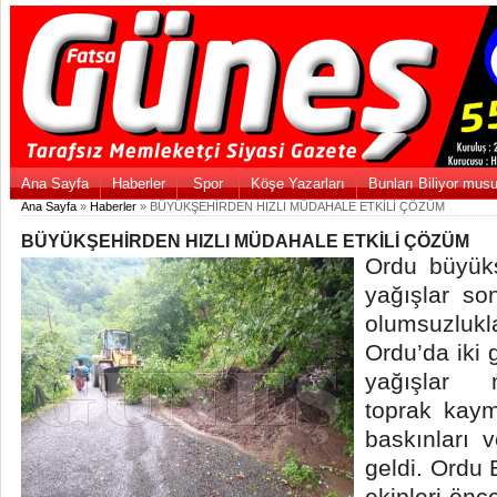
Ana Sayfa
Haberler
Spor
Köşe Yazarları
Bunları Biliyor mus
Ana Sayfa
»
Haberler
» BÜYÜKŞEHİRDEN HIZLI MÜDAHALE ETKİLİ ÇÖZÜM
BÜYÜKŞEHİRDEN HIZLI MÜDAHALE ETKİLİ ÇÖZÜM
Ordu büyükş
yağışlar s
olumsuzlukla
Ordu’da iki g
yağışlar n
toprak kaym
baskınları 
geldi. Ordu 
ekipleri önc