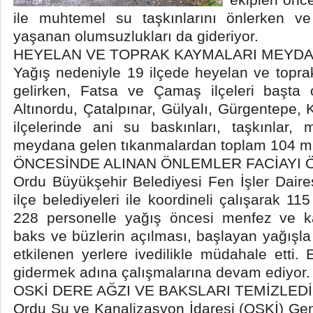
ile muhtemel su taşkınlarını önlerken ve
yaşanan olumsuzlukları da gideriyor.
HEYELAN VE TOPRAK KAYMALARI MEYDA
Yağış nedeniyle 19 ilçede heyelan ve topr
gelirken, Fatsa ve Çamaş ilçeleri başta
Altınordu, Çatalpınar, Gülyalı, Gürgentepe
ilçelerinde ani su baskınları, taşkınlar,
meydana gelen tıkanmalardan toplam 104 mah
ÖNCESİNDE ALINAN ÖNLEMLER FACİAYI 
Ordu Büyükşehir Belediyesi Fen İşler Daires
ilçe belediyeleri ile koordineli çalışarak 11
228 personelle yağış öncesi menfez ve kan
baks ve büzlerin açılması, başlayan yağışla b
etkilenen yerlere ivedilikle müdahale etti. 
gidermek adına çalışmalarına devam ediyor.
OSKİ DERE AĞZI VE BAKSLARI TEMİZLEDİ
Ordu Su ve Kanalizasyon İdaresi (OSKİ) Gen