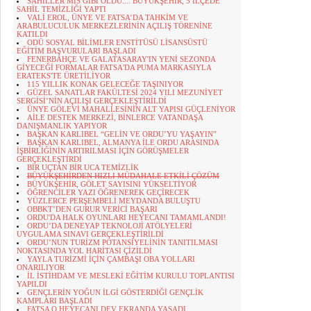
SAHİLLER MİS GİBİ OLDU.... BÜYÜKŞEHİR, 5 İLÇEDE
SAHİL TEMİZLİĞİ YAPTI
VALİ EROL, ÜNYE VE FATSA’DA TAHKİM VE
ARABULUCULUK MERKEZLERİNİN AÇILIŞ TÖRENİNE
KATILDI
ODÜ SOSYAL BİLİMLER ENSTİTÜSÜ LİSANSÜSTÜ
EĞİTİM BAŞVURULARI BAŞLADI
FENERBAHÇE VE GALATASARAY'IN YENİ SEZONDA
GİYECEĞİ FORMALAR FATSA'DA PUMA MARKASIYLA
ERATEKS'TE ÜRETİLİYOR
115 YILLIK KONAK GELECEĞE TAŞINIYOR
GÜZEL SANATLAR FAKÜLTESİ 2024 YILI MEZUNİYET
SERGİSİ’NİN AÇILIŞI GERÇEKLEŞTİRİLDİ
ÜNYE GÖLEVİ MAHALLESİNİN ALT YAPISI GÜÇLENİYOR
AİLE DESTEK MERKEZİ, BİNLERCE VATANDAŞA
DANIŞMANLIK YAPIYOR
BAŞKAN KARLIBEL “GELİN VE ORDU’YU YAŞAYIN”
BAŞKAN KARLIBEL, ALMANYA İLE ORDU ARASINDA
İŞBİRLİĞİNİN ARTIRILMASI İÇİN GÖRÜŞMELER
GERÇEKLEŞTİRDİ
BİR UÇTAN BİR UCA TEMİZLİK
BÜYÜKŞEHİRDEN HIZLI MÜDAHALE ETKİLİ ÇÖZÜM
BÜYÜKŞEHİR, GÖLET SAYISINI YÜKSELTİYOR
ÖĞRENCİLER YAZI ÖĞRENEREK GEÇİRECEK
YÜZLERCE PERŞEMBELİ MEYDANDA BULUŞTU
OBBKT’DEN GURUR VERİCİ BAŞARI
ORDU'DA HALK OYUNLARI HEYECANI TAMAMLANDI!
ORDU’DA DENEYAP TEKNOLOJİ ATÖLYELERİ
UYGULAMA SINAVI GERÇEKLEŞTİRİLDİ
ORDU’NUN TURİZM POTANSİYELİNİN TANITILMASI
NOKTASINDA YOL HARİTASI ÇİZİLDİ
YAYLA TURİZMİ İÇİN ÇAMBAŞI OBA YOLLARI
ONARILIYOR
İL İSTİHDAM VE MESLEKİ EĞİTİM KURULU TOPLANTISI
YAPILDI
GENÇLERİN YOĞUN İLGİ GÖSTERDİĞİ GENÇLİK
KAMPLARI BAŞLADI
FATSA O HEYECANI DEV EKRANDA YAŞADI