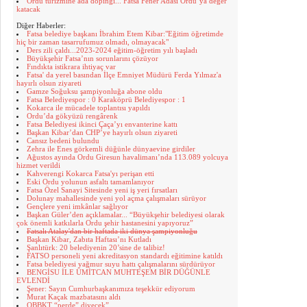
Ordu turizmine ada dopingi... Fatsa Fener Adası Ordu’ya değer
katacak
Diğer Haberler:
Fatsa belediye başkanı İbrahim Etem Kibar:"Eğitim öğretimde
hiç bir zaman tasarrufumuz olmadı, olmayacak"
Ders zili çaldı...2023-2024 eğitim-öğretim yılı başladı
Büyükşehir Fatsa’nın sorunlarını çözüyor
Fındıkta istikrara ihtiyaç var
Fatsa' da yerel basından İlçe Emniyet Müdürü Ferda Yılmaz'a
hayırlı olsun ziyareti
Gamze Soğuksu şampiyonluğa abone oldu
Fatsa Belediyespor : 0 Karaköprü Belediyespor : 1
Kokarca ile mücadele toplantısı yapıldı
Ordu’da gökyüzü rengârenk
Fatsa Belediyesi ikinci Çaça’yı envanterine kattı
Başkan Kibar’dan CHP’ye hayırlı olsun ziyareti
Cansız bedeni bulundu
Zehra ile Enes görkemli düğünle dünyaevine girdiler
Ağustos ayında Ordu Giresun havalimanı’nda 113.089 yolcuya
hizmet verildi
Kahverengi Kokarca Fatsa'yı perişan etti
Eski Ordu yolunun asfaltı tamamlanıyor
Fatsa Özel Sanayi Sitesinde yeni iş yeri fırsatları
Dolunay mahallesinde yeni yol açma çalışmaları sürüyor
Gençlere yeni imkânlar sağlıyor
Başkan Güler’den açıklamalar... “Büyükşehir belediyesi olarak
çok önemli katkılarla Ordu şehir hastanesini yapıyoruz”
Fatsalı Atalay'dan bir haftada iki dünya şampiyonluğu
Başkan Kibar, Zabıta Haftası’nı Kutladı
Şanlıtürk: 20 belediyenin 20’sine de talibiz!
FATSO personeli yeni akreditasyon standardı eğitimine katıldı
Fatsa belediyesi yağmur suyu hattı çalışmalarını sürdürüyor
BENGİSU İLE ÜMİTCAN MUHTEŞEM BİR DÜĞÜNLE
EVLENDİ
Şener: Sayın Cumhurbaşkanımıza teşekkür ediyorum
Murat Kaçak mazbatasını aldı
OBBKT “perde” diyecek”