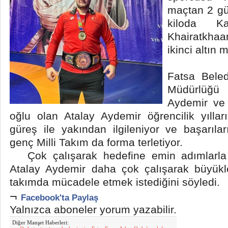
maçtan 2 gü
kiloda Ka
Khairatkha
ikinci altın
Fatsa Beledi
Müdürlüğü
Aydemir ve 
oğlu olan Atalay Aydemir öğrencilik yılla
güreş ile yakından ilgileniyor ve başarıl
genç Milli Takım da forma terletiyor.
Çok çalışarak hedefine emin adımlarla 
Atalay Aydemir daha çok çalışarak büyükle
takımda mücadele etmek istediğini söyledi.
¬
Facebook'ta Paylaş
Yalnızca aboneler yorum yazabilir.
Diğer Manşet Haberleri: