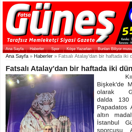
Ana Sayfa
Haberler
Spor
Köşe Yazarları
Bunları Biliyor mus
Ana Sayfa
»
Haberler
» Fatsalı Atalay'dan bir haftada ik
Fatsalı Atalay'dan bir haftada iki 
Kırgızis
Bişkek'de Mi
olarak Ge
dalda 130 
Papadatos 
altın mada
İstanbul G
sporcusu 