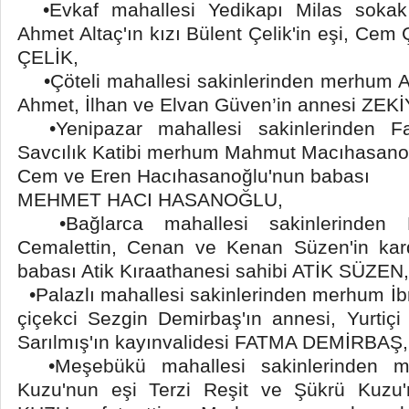
•Evkaf mahallesi Yedikapı Milas sokak 
Ahmet Altaç'ın kızı Bülent Çelik'in eşi, Cem
ÇELİK,
•Çöteli mahallesi sakinlerinden merhum Ali
Ahmet, İlhan ve Elvan Güven’in annesi ZE
•Yenipazar mahallesi sakinlerinden Fa
Savcılık Katibi merhum Mahmut Macıhasano
Cem ve Eren Hacıhasanoğlu'nun babası
MEHMET HACI HASANOĞLU,
•Bağlarca mahallesi sakinlerinden F
Cemalettin, Cenan ve Kenan Süzen'in kar
babası Atik Kıraathanesi sahibi ATİK SÜZEN,
•Palazlı mahallesi sakinlerinden merhum İb
çiçekci Sezgin Demirbaş'ın annesi, Yurtiçi 
Sarılmış'ın kayınvalidesi FATMA DEMİRBAŞ,
•Meşebükü mahallesi sakinlerinden m
Kuzu'nun eşi Terzi Reşit ve Şükrü Kuzu