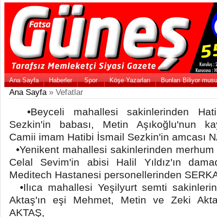
Ana Sayfa
Haberler
Spor
Köşe Yazarları
Bunları Biliyor mus
Ana Sayfa
» Vefatlar
•Beyceli mahallesi sakinlerinden Hati
Sezkin'in babası, Metin Aşıkoğlu'nun ka
Camii imam Hatibi İsmail Sezkin'in amcası
•Yenikent mahallesi sakinlerinden merhum
Celal Sevim'in abisi Halil Yıldız'ın dam
Meditech Hastanesi personellerinden SER
•Ilıca mahallesi Yeşilyurt semti sakinle
Aktaş'ın eşi Mehmet, Metin ve Zeki Akt
AKTAŞ,