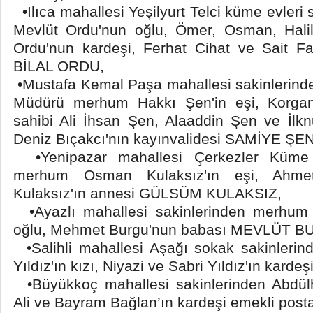
•Ilıca mahallesi Yeşilyurt Telci küme evler
Mevlüt Ordu'nun oğlu, Ömer, Osman, Hal
Ordu'nun kardeşi, Ferhat Cihat ve Sait F
BİLAL ORDU,
•Mustafa Kemal Paşa mahallesi sakinlerind
Müdürü merhum Hakkı Şen'in eşi, Korgan
sahibi Ali İhsan Şen, Alaaddin Şen ve İlkn
Deniz Bıçakcı'nın kayınvalidesi SAMİYE ŞEN
•Yenipazar mahallesi Çerkezler Küme e
merhum Osman Kulaksız'ın eşi, Ahme
Kulaksız'ın annesi GÜLSÜM KULAKSIZ,
•Ayazlı mahallesi sakinlerinden merhu
oğlu, Mehmet Burgu'nun babası MEVLÜT B
•Salihli mahallesi Aşağı sokak sakinleri
Yıldız'ın kızı, Niyazi ve Sabri Yıldız'ın kard
•Büyükkoç mahallesi sakinlerinden Abdülh
Ali ve Bayram Bağlan’ın kardeşi emekli po