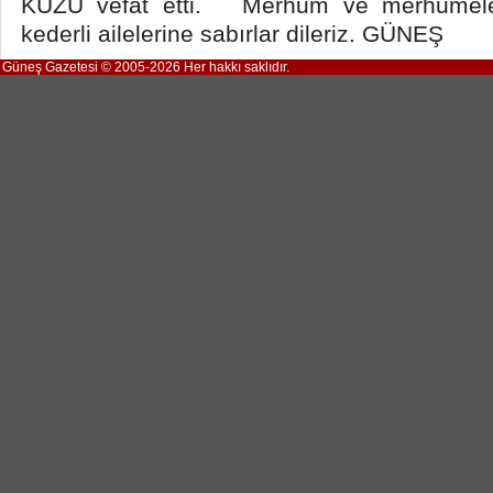
KUZU vefat etti. Merhum ve merhumeler
kederli ailelerine sabırlar dileriz. GÜNEŞ
Güneş Gazetesi © 2005-2026 Her hakkı saklıdır.