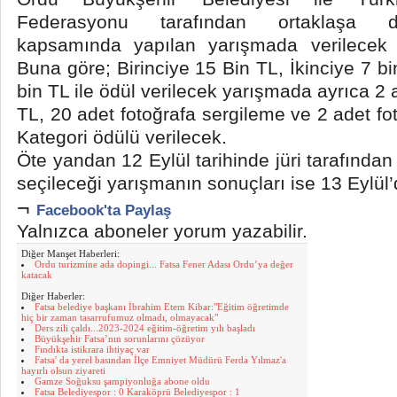
Federasyonu tarafından ortaklaşa dü
kapsamında yapılan yarışmada verilecek ö
Buna göre; Birinciye 15 Bin TL, İkinciye 7 
bin TL ile ödül verilecek yarışmada ayrıca 
TL, 20 adet fotoğrafa sergileme ve 2 adet f
Kategori ödülü verilecek.
Öte yandan 12 Eylül tarihinde jüri tarafından
seçileceği yarışmanın sonuçları ise 13 Eylül
¬
Facebook'ta Paylaş
Yalnızca aboneler yorum yazabilir.
Diğer Manşet Haberleri:
Ordu turizmine ada dopingi... Fatsa Fener Adası Ordu’ya değer
katacak
Diğer Haberler:
Fatsa belediye başkanı İbrahim Etem Kibar:"Eğitim öğretimde
hiç bir zaman tasarrufumuz olmadı, olmayacak"
Ders zili çaldı...2023-2024 eğitim-öğretim yılı başladı
Büyükşehir Fatsa’nın sorunlarını çözüyor
Fındıkta istikrara ihtiyaç var
Fatsa' da yerel basından İlçe Emniyet Müdürü Ferda Yılmaz'a
hayırlı olsun ziyareti
Gamze Soğuksu şampiyonluğa abone oldu
Fatsa Belediyespor : 0 Karaköprü Belediyespor : 1