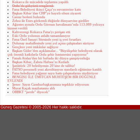
Kokarca ile mücadele toplantısı yapıldı
Ordu’da gökyüzü rengârenk
Fatsa Belediyesi ikinci Çaça’yı envanterine kattı
Başkan Kibar’dan CHP’ye hayırlı olsun ziyareti
Cansız bedeni bulundu
Zehra ile Enes görkemli düğünle dünyaevine girdiler
Ağustos ayında Ordu Giresun havalimanı’nda 113.089 yolcuya
hizmet verildi
Kahverengi Kokarca Fatsa'yı perişan etti
Eski Ordu yolunun asfaltı tamamlanıyor
Fatsa Özel Sanayi Sitesinde yeni iş yeri fırsatları
Dolunay mahallesinde yeni yol açma çalışmaları sürüyor
Gençlere yeni imkânlar sağlıyor
Başkan Güler’den açıklamalar... “Büyükşehir belediyesi olarak
çok önemli katkılarla Ordu şehir hastanesini yapıyoruz”
Fatsalı Atalay'dan bir haftada iki dünya şampiyonluğu
Başkan Kibar, Zabıta Haftası’nı Kutladı
Şanlıtürk: 20 belediyenin 20’sine de talibiz!
FATSO personeli yeni akreditasyon standardı eğitimine katıldı
Fatsa belediyesi yağmur suyu hattı çalışmalarını sürdürüyor
BENGİSU İLE ÜMİTCAN MUHTEŞEM BİR DÜĞÜNLE
EVLENDİ
Şener: Sayın Cumhurbaşkanımıza teşekkür ediyorum
Murat Kaçak mazbatasını aldı
OBBKT “perde” diyecek”
Güneş Gazetesi © 2005-2026 Her hakkı saklıdır.