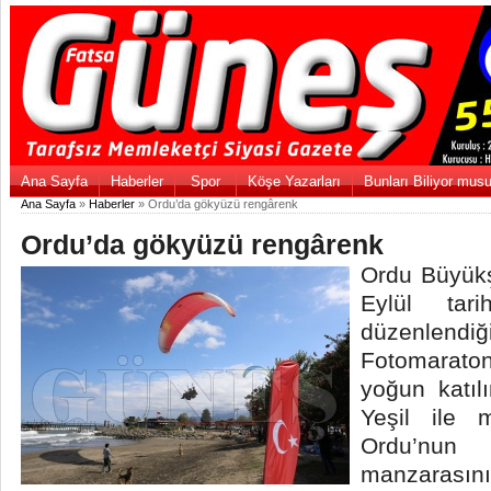
Ana Sayfa
Haberler
Spor
Köşe Yazarları
Bunları Biliyor mus
Ana Sayfa
»
Haberler
» Ordu’da gökyüzü rengârenk
Ordu’da gökyüzü rengârenk
Ordu Büyükş
Eylül tari
düzenlendi
Fotomaraton
yoğun katılı
Yeşil ile m
Ordu’n
manzarasının