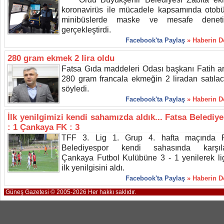
koronavirüs ile mücadele kapsamında otob
minibüslerde maske ve mesafe denetim
gerçekleştirdi.
Facebook'ta Paylaş
» Haberin 
280 gram ekmek 2 lira oldu
Fatsa Gıda maddeleri Odası başkanı Fatih ar
280 gram francala ekmeğin 2 liradan satılac
söyledi.
Facebook'ta Paylaş
» Haberin 
İlk yenilgimizi kendi sahamızda aldık... Fatsa Belediy
: 1 Çankaya FK : 3
TFF 3. Lig 1. Grup 4. hafta maçında F
Belediyespor kendi sahasında karşılaş
Çankaya Futbol Kulübüne 3 - 1 yenilerek li
ilk yenilgisini aldı.
Facebook'ta Paylaş
» Haberin 
Güneş Gazetesi © 2005-2026 Her hakkı saklıdır.