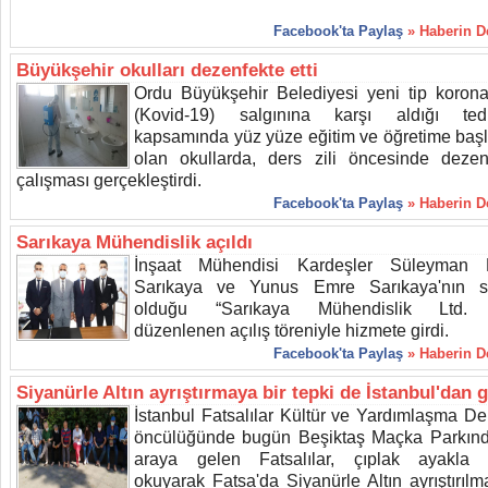
Facebook'ta Paylaş
» Haberin 
Büyükşehir okulları dezenfekte etti
Ordu Büyükşehir Belediyesi yeni tip korona
(Kovid-19) salgınına karşı aldığı tedb
kapsamında yüz yüze eğitim ve öğretime baş
olan okullarda, ders zili öncesinde dezen
çalışması gerçekleştirdi.
Facebook'ta Paylaş
» Haberin 
Sarıkaya Mühendislik açıldı
İnşaat Mühendisi Kardeşler Süleyman H
Sarıkaya ve Yunus Emre Sarıkaya'nın s
olduğu “Sarıkaya Mühendislik Ltd. Ş
düzenlenen açılış töreniyle hizmete girdi.
Facebook'ta Paylaş
» Haberin 
Siyanürle Altın ayrıştırmaya bir tepki de İstanbul'dan g
İstanbul Fatsalılar Kültür ve Yardımlaşma De
öncülüğünde bugün Beşiktaş Maçka Parkınd
araya gelen Fatsalılar, çıplak ayakla 
okuyarak Fatsa'da Siyanürle Altın ayrıştırılm