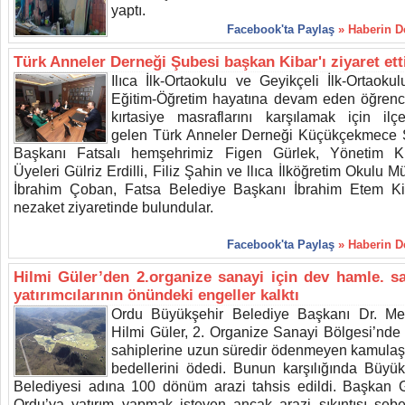
yaptı.
Facebook'ta Paylaş
» Haberin 
Türk Anneler Derneği Şubesi başkan Kibar'ı ziyaret ett
Ilıca İlk-Ortaokulu ve Geyikçeli İlk-Ortaokul
Eğitim-Öğretim hayatına devam eden öğrenci
kırtasiye masraflarını karşılamak için ilç
gelen Türk Anneler Derneği Küçükçekmece
Başkanı Fatsalı hemşehrimiz Figen Gürlek, Yönetim K
Üyeleri Gülriz Erdilli, Filiz Şahin ve llıca İlköğretim Okulu 
İbrahim Çoban, Fatsa Belediye Başkanı İbrahim Etem Ki
nezaket ziyaretinde bulundular.
Facebook'ta Paylaş
» Haberin 
Hilmi Güler’den 2.organize sanayi için dev hamle. s
yatırımcılarının önündeki engeller kalktı
Ordu Büyükşehir Belediye Başkanı Dr. M
Hilmi Güler, 2. Organize Sanayi Bölgesi’nde 
sahiplerine uzun süredir ödenmeyen kamulaş
bedellerini ödedi. Bunun karşılığında Büyük
Belediyesi adına 100 dönüm arazi tahsis edildi. Başkan G
Ordu’ya yatırım yapmak isteyen ancak arazi sıkıntısı sebe