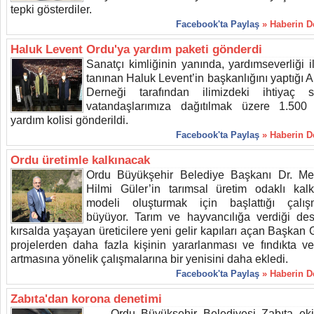
tepki gösterdiler.
Facebook'ta Paylaş
» Haberin 
Haluk Levent Ordu'ya yardım paketi gönderdi
Sanatçı kimliğinin yanında, yardımseverliği i
tanınan Haluk Levent’in başkanlığını yaptığı 
Derneği tarafından ilimizdeki ihtiyaç s
vatandaşlarımıza dağıtılmak üzere 1.500
yardım kolisi gönderildi.
Facebook'ta Paylaş
» Haberin 
Ordu üretimle kalkınacak
Ordu Büyükşehir Belediye Başkanı Dr. M
Hilmi Güler’in tarımsal üretim odaklı kal
modeli oluşturmak için başlattığı çalış
büyüyor. Tarım ve hayvancılığa verdiği des
kırsalda yaşayan üreticilere yeni gelir kapıları açan Başkan 
projelerden daha fazla kişinin yararlanması ve fındıkta ve
artmasına yönelik çalışmalarına bir yenisini daha ekledi.
Facebook'ta Paylaş
» Haberin 
Zabıta'dan korona denetimi
Ordu Büyükşehir Belediyesi Zabıta ekip