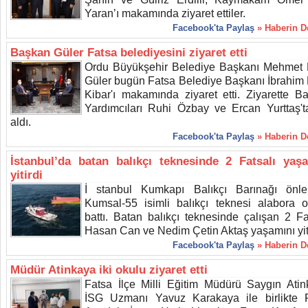
Yaran’ı makamında ziyaret ettiler.
Facebook'ta Paylaş
» Haberin 
Başkan Güler Fatsa belediyesini ziyaret etti
Ordu Büyükşehir Belediye Başkanı Mehmet 
Güler bugün Fatsa Belediye Başkanı İbrahim
Kibar'ı makamında ziyaret etti. Ziyarette B
Yardımcıları Ruhi Özbay ve Ercan Yurttaş't
aldı.
Facebook'ta Paylaş
» Haberin 
İstanbul’da batan balıkçı teknesinde 2 Fatsalı yaş
yitirdi
İ stanbul Kumkapı Balıkçı Barınağı önle
Kumsal-55 isimli balıkçı teknesi alabora o
battı. Batan balıkçı teknesinde çalışan 2 Fat
Hasan Can ve Nedim Çetin Aktaş yaşamını yiti
Facebook'ta Paylaş
» Haberin 
Müdür Atinkaya iki okulu ziyaret etti
Fatsa İlçe Milli Eğitim Müdürü Saygın Atin
İSG Uzmanı Yavuz Karakaya ile birlikte 