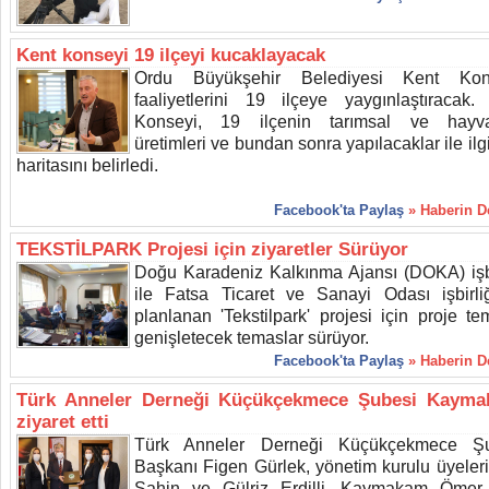
Kent konseyi 19 ilçeyi kucaklayacak
Ordu Büyükşehir Belediyesi Kent Kons
faaliyetlerini 19 ilçeye yaygınlaştıracak.
Konseyi, 19 ilçenin tarımsal ve hayva
üretimleri ve bundan sonra yapılacaklar ile ilgi
haritasını belirledi.
Facebook'ta Paylaş
» Haberin 
TEKSTİLPARK Projesi için ziyaretler Sürüyor
Doğu Karadeniz Kalkınma Ajansı (DOKA) işbi
ile Fatsa Ticaret ve Sanayi Odası işbirli
planlanan 'Tekstilpark' projesi için proje tem
genişletecek temaslar sürüyor.
Facebook'ta Paylaş
» Haberin 
Türk Anneler Derneği Küçükçekmece Şubesi Kayma
ziyaret etti
Türk Anneler Derneği Küçükçekmece Şu
Başkanı Figen Gürlek, yönetim kurulu üyeleri 
Şahin ve Gülriz Erdilli, Kaymakam Ömer 