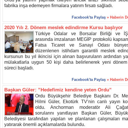
fabrika inşa edemeyen firmalara yatırım fırsatı sağladı.
Facebook'ta Paylaş
» Haberin 
2020 Yılı 2. Dönem meslek edindirme Kursu başlıyor
Türkiye Odalar ve Borsalar Birliği ve 
arasında imzalanan MEGİP protokolü kapsa
Fatsa Ticaret ve Sanayi Odası bünyes
düzenlenen istihdam garantili meslek edin
kursunun bu yıl ikincisi için alınan başvuruların ardından ya
mülakatlarla uygun 50 kişi daha belirlenerek yeni dönem
süreci başladı.
Facebook'ta Paylaş
» Haberin 
Başkan Güler: ”Hedefimiz kendine yeten Ordu”
Ordu Büyükşehir Belediye Başkanı Dr. M
Hilmi Güler, Ekotürk TV’nin canlı yayın k
oldu. Anchorman moderatör Ali Çağata
sorularını yanıtlayan Başkan Güler, Büyük
Belediyesi tarafından yapılan ve planlanan çalışmaları m
yatırarak önemli açıklamalarda bulundu.