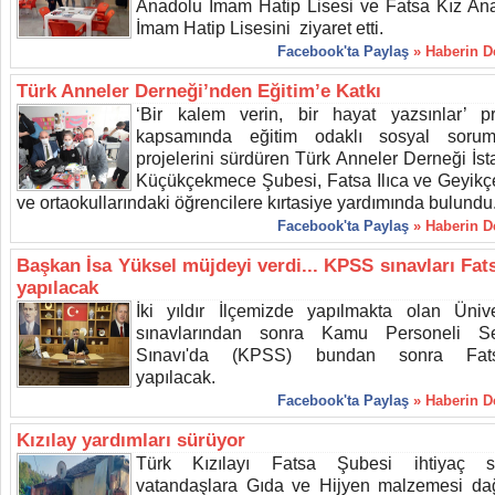
Anadolu İmam Hatip Lisesi ve Fatsa Kız An
İmam Hatip Lisesini ziyaret etti.
Facebook'ta Paylaş
» Haberin 
Türk Anneler Derneği’nden Eğitim’e Katkı
‘Bir kalem verin, bir hayat yazsınlar’ pr
kapsamında eğitim odaklı sosyal sorum
projelerini sürdüren Türk Anneler Derneği İst
Küçükçekmece Şubesi, Fatsa Ilıca ve Geyikçel
ve ortaokullarındaki öğrencilere kırtasiye yardımında bulundu
Facebook'ta Paylaş
» Haberin 
Başkan İsa Yüksel müjdeyi verdi... KPSS sınavları Fat
yapılacak
İki yıldır İlçemizde yapılmakta olan Ünive
sınavlarından sonra Kamu Personeli S
Sınavı'da (KPSS) bundan sonra Fats
yapılacak.
Facebook'ta Paylaş
» Haberin 
Kızılay yardımları sürüyor
Türk Kızılayı Fatsa Şubesi ihtiyaç sa
vatandaşlara Gıda ve Hijyen malzemesi dağ