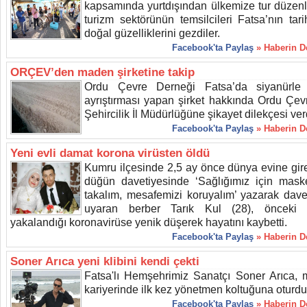
kapsamında yurtdışından ülkemize tur düzen
turizm sektörünün temsilcileri Fatsa’nın tari
doğal güzelliklerini gezdiler.
Facebook'ta Paylaş
» Haberin 
ORÇEV’den maden şirketine takip
Ordu Çevre Derneği Fatsa’da siyanürle 
ayrıştırması yapan şirket hakkında Ordu Çev
Şehircilik İl Müdürlüğüne şikayet dilekçesi ver
Facebook'ta Paylaş
» Haberin 
Yeni evli damat korona virüsten öldü
Kumru ilçesinde 2,5 ay önce dünya evine gir
düğün davetiyesinde ‘Sağlığımız için mask
takalım, mesafemizi koruyalım’ yazarak davetl
uyaran berber Tarık Kul (28), önceki 
yakalandığı koronavirüse yenik düşerek hayatını kaybetti.
Facebook'ta Paylaş
» Haberin 
Soner Arıca yeni klibini kendi çekti
Fatsa'lı Hemşehrimiz Sanatçı Soner Arıca, 
kariyerinde ilk kez yönetmen koltuğuna oturdu
Facebook'ta Paylaş
» Haberin 