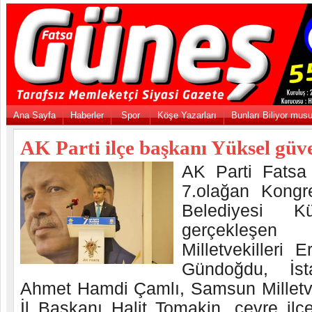
Ana Sayfa
Haberler
Spor
Köşe Yazarları
Bunları Biliyor mus
AK Parti ilçe başkanı Yüksel güve
AK Parti Fatsa 
7.olağan Kongre
Belediyesi Kü
gerçekleşe
Milletvekilleri 
Gündoğdu, İsta
Ahmet Hamdi Çamlı, Samsun Milletve
İl Başkanı Halit Tomakin, çevre ilç