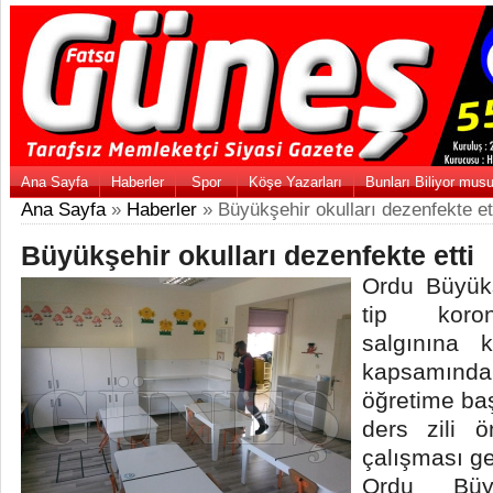
Ana Sayfa
Haberler
Spor
Köşe Yazarları
Bunları Biliyor mus
Ana Sayfa
»
Haberler
» Büyükşehir okulları dezenfekte et
Büyükşehir okulları dezenfekte etti
Ordu Büyükş
tip koron
salgınına k
kapsamında
öğretime baş
ders zili 
çalışması ge
Ordu Büyü