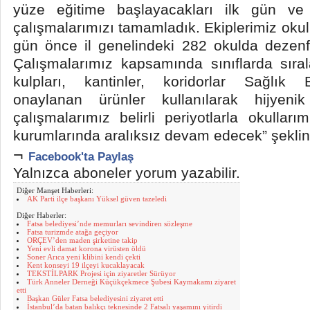
yüze eğitime başlayacakları ilk gün ve 
çalışmalarımızı tamamladık. Ekiplerimiz okul
gün önce il genelindeki 282 okulda dezenf
Çalışmalarımız kapsamında sınıflarda sıra
kulpları, kantinler, koridorlar Sağlık 
onaylanan ürünler kullanılarak hijyenik
çalışmalarımız belirli periyotlarla okulla
kurumlarında aralıksız devam edecek” şekli
¬
Facebook'ta Paylaş
Yalnızca aboneler yorum yazabilir.
Diğer Manşet Haberleri:
AK Parti ilçe başkanı Yüksel güven tazeledi
Diğer Haberler:
Fatsa belediyesi’nde memurları sevindiren sözleşme
Fatsa turizmde atağa geçiyor
ORÇEV’den maden şirketine takip
Yeni evli damat korona virüsten öldü
Soner Arıca yeni klibini kendi çekti
Kent konseyi 19 ilçeyi kucaklayacak
TEKSTİLPARK Projesi için ziyaretler Sürüyor
Türk Anneler Derneği Küçükçekmece Şubesi Kaymakamı ziyaret
etti
Başkan Güler Fatsa belediyesini ziyaret etti
İstanbul’da batan balıkçı teknesinde 2 Fatsalı yaşamını yitirdi