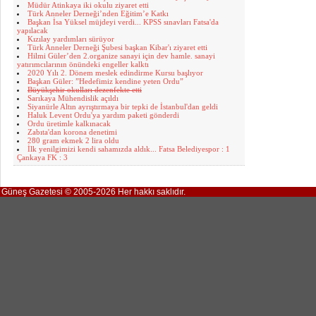
Müdür Atinkaya iki okulu ziyaret etti
Türk Anneler Derneği’nden Eğitim’e Katkı
Başkan İsa Yüksel müjdeyi verdi... KPSS sınavları Fatsa'da
yapılacak
Kızılay yardımları sürüyor
Türk Anneler Derneği Şubesi başkan Kibar'ı ziyaret etti
Hilmi Güler’den 2.organize sanayi için dev hamle. sanayi
yatırımcılarının önündeki engeller kalktı
2020 Yılı 2. Dönem meslek edindirme Kursu başlıyor
Başkan Güler: ”Hedefimiz kendine yeten Ordu”
Büyükşehir okulları dezenfekte etti
Sarıkaya Mühendislik açıldı
Siyanürle Altın ayrıştırmaya bir tepki de İstanbul'dan geldi
Haluk Levent Ordu'ya yardım paketi gönderdi
Ordu üretimle kalkınacak
Zabıta'dan korona denetimi
280 gram ekmek 2 lira oldu
İlk yenilgimizi kendi sahamızda aldık... Fatsa Belediyespor : 1
Çankaya FK : 3
Güneş Gazetesi © 2005-2026 Her hakkı saklıdır.