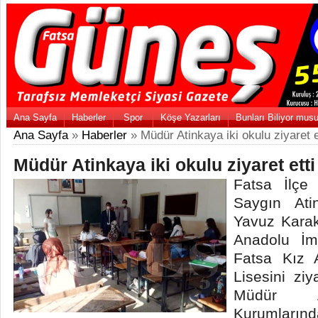
Ana Sayfa
Haberler
Spor
Köşe Yazarları
Bunları Biliyor mus
Ana Sayfa
»
Haberler
» Müdür Atinkaya iki okulu ziyaret e
Müdür Atinkaya iki okulu ziyaret etti
Fatsa İlçe
Saygın At
Yavuz Karaka
Anadolu İm
Fatsa Kız 
Lisesini ziya
Müdür At
Kurumlarınd