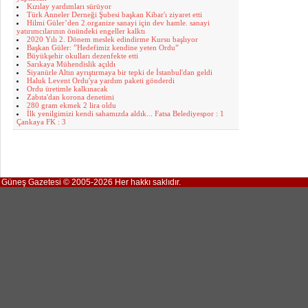
Kızılay yardımları sürüyor
Türk Anneler Derneği Şubesi başkan Kibar'ı ziyaret etti
Hilmi Güler’den 2.organize sanayi için dev hamle. sanayi
yatırımcılarının önündeki engeller kalktı
2020 Yılı 2. Dönem meslek edindirme Kursu başlıyor
Başkan Güler: ”Hedefimiz kendine yeten Ordu”
Büyükşehir okulları dezenfekte etti
Sarıkaya Mühendislik açıldı
Siyanürle Altın ayrıştırmaya bir tepki de İstanbul'dan geldi
Haluk Levent Ordu'ya yardım paketi gönderdi
Ordu üretimle kalkınacak
Zabıta'dan korona denetimi
280 gram ekmek 2 lira oldu
İlk yenilgimizi kendi sahamızda aldık... Fatsa Belediyespor : 1
Çankaya FK : 3
Güneş Gazetesi © 2005-2026 Her hakkı saklıdır.