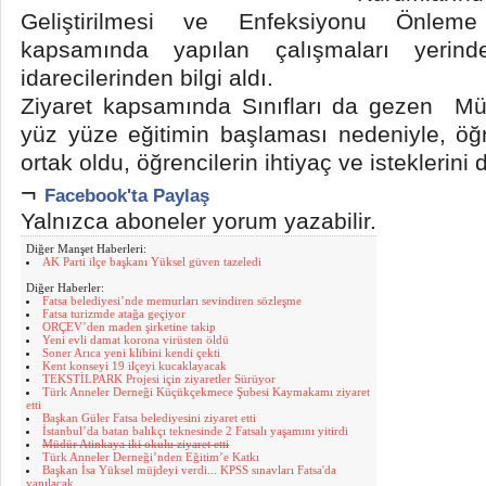
Geliştirilmesi ve Enfeksiyonu Önleme 
kapsamında yapılan çalışmaları yerind
idarecilerinden bilgi aldı.
Ziyaret kapsamında Sınıfları da gezen Mü
yüz yüze eğitimin başlaması nedeniyle, öğ
ortak oldu, öğrencilerin ihtiyaç ve isteklerini d
¬
Facebook'ta Paylaş
Yalnızca aboneler yorum yazabilir.
Diğer Manşet Haberleri:
AK Parti ilçe başkanı Yüksel güven tazeledi
Diğer Haberler:
Fatsa belediyesi’nde memurları sevindiren sözleşme
Fatsa turizmde atağa geçiyor
ORÇEV’den maden şirketine takip
Yeni evli damat korona virüsten öldü
Soner Arıca yeni klibini kendi çekti
Kent konseyi 19 ilçeyi kucaklayacak
TEKSTİLPARK Projesi için ziyaretler Sürüyor
Türk Anneler Derneği Küçükçekmece Şubesi Kaymakamı ziyaret
etti
Başkan Güler Fatsa belediyesini ziyaret etti
İstanbul’da batan balıkçı teknesinde 2 Fatsalı yaşamını yitirdi
Müdür Atinkaya iki okulu ziyaret etti
Türk Anneler Derneği’nden Eğitim’e Katkı
Başkan İsa Yüksel müjdeyi verdi... KPSS sınavları Fatsa'da
yapılacak