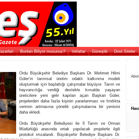
azarları
Bunları Biliyor musunuz?
Vefatlar
Güneşlik
Dost Siteler
Ordu Büyükşehir Belediye Başkanı Dr. Mehmet Hilmi
Abon
Güler’in tarımsal üretim odaklı kalkınma modeli
oluşturmak için başlattığı çalışmalar büyüyor. Tarım ve
hayvancılığa verdiği destekle kırsalda yaşayan
üreticilere yeni gelir kapıları açan Başkan Güler,
projelerden daha fazla kişinin yararlanması ve fındıkta
verimin artmasına yönelik çalışmalarına bir yenisini
Hav
daha ekledi.
Ordu Büyükşehir Belediyesi ile İl Tarım ve Orman
Müdürlüğü arasında ortak yapılacak projelerle ilgili
protokol imzalandı. Büyükşehir Belediye Başkanı Dr.