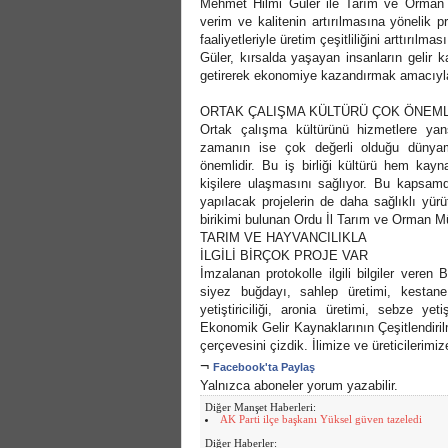
Mehmet Hilmi Güler ile Tarım ve Orman İ
verim ve kalitenin artırılmasına yönelik p
faaliyetleriyle üretim çeşitliliğini arttırı
Güler, kırsalda yaşayan insanların gelir k
getirerek ekonomiye kazandırmak amacıyla 
ORTAK ÇALIŞMA KÜLTÜRÜ ÇOK ÖNEML
Ortak çalışma kültürünü hizmetlere yansı
zamanın ise çok değerli olduğu dünyamız
önemlidir. Bu iş birliği kültürü hem ka
kişilere ulaşmasını sağlıyor. Bu kapsam
yapılacak projelerin de daha sağlıklı yürü
birikimi bulunan Ordu İl Tarım ve Orman Müd
TARIM VE HAYVANCILIKLA
İLGİLİ BİRÇOK PROJE VAR
İmzalanan protokolle ilgili bilgiler veren 
siyez buğdayı, sahlep üretimi, kestane ür
yetiştiriciliği, aronia üretimi, sebze yeti
Ekonomik Gelir Kaynaklarının Çeşitlendirilme
çerçevesini çizdik. İlimize ve üreticilerimi
¬
Facebook'ta Paylaş
Yalnızca aboneler yorum yazabilir.
Diğer Manşet Haberleri:
AK Parti ilçe başkanı Yüksel güven tazeledi
Diğer Haberler: