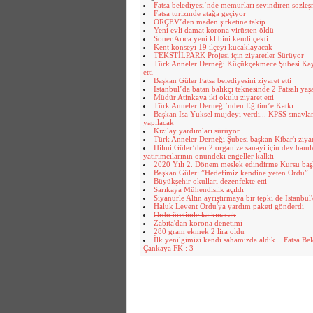
Fatsa belediyesi’nde memurları sevindiren sözle
Fatsa turizmde atağa geçiyor
ORÇEV’den maden şirketine takip
Yeni evli damat korona virüsten öldü
Soner Arıca yeni klibini kendi çekti
Kent konseyi 19 ilçeyi kucaklayacak
TEKSTİLPARK Projesi için ziyaretler Sürüyor
Türk Anneler Derneği Küçükçekmece Şubesi Ka
etti
Başkan Güler Fatsa belediyesini ziyaret etti
İstanbul’da batan balıkçı teknesinde 2 Fatsalı yaş
Müdür Atinkaya iki okulu ziyaret etti
Türk Anneler Derneği’nden Eğitim’e Katkı
Başkan İsa Yüksel müjdeyi verdi... KPSS sınavlar
yapılacak
Kızılay yardımları sürüyor
Türk Anneler Derneği Şubesi başkan Kibar'ı ziyare
Hilmi Güler’den 2.organize sanayi için dev hamle
yatırımcılarının önündeki engeller kalktı
2020 Yılı 2. Dönem meslek edindirme Kursu baş
Başkan Güler: ”Hedefimiz kendine yeten Ordu”
Büyükşehir okulları dezenfekte etti
Sarıkaya Mühendislik açıldı
Siyanürle Altın ayrıştırmaya bir tepki de İstanbul
Haluk Levent Ordu'ya yardım paketi gönderdi
Ordu üretimle kalkınacak
Zabıta'dan korona denetimi
280 gram ekmek 2 lira oldu
İlk yenilgimizi kendi sahamızda aldık... Fatsa Bel
Çankaya FK : 3