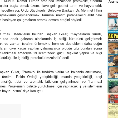
l Müdürü Kemal Yılmaz arasında imzalanan protokolle, fındıkta
rojeler başta olmak üzere, ilave gelir getirici tarım ve hayvancılık
lması hedefleniyor. Ordu Büyükşehir Belediye Başkanı Dr. Mehmet Hilmi
aynaklarını çeşitlendirmek, tarımsal üretim potansiyelini aktif hale
başlayan çalışmaların artarak devam ettiğini söyledi.
İ
tmak istediklerini belirten Başkan Güler, “Kaynakların sınırlı,
da ortak çalışma alanlarında iş birliği kültürünü geliştirmek
ynak ve zaman israfını önlemekte hem de desteklerin daha doğru
da şimdiye kadar yapılan çalışmalarda olduğu gibi bundan sonra
tülebilmesi amacıyla 19 ilçemizdeki güçlü teşkilat yapısı ve bilgi
ürlüğü ile iş birliği protokolü imzaladık” dedi.
Başkan Güler, “Protokol ile fındıkta verim ve kalitenin artırılması,
etimi, Pekin Ördeği yetiştiriciliği, manda yetiştiriciliği, keçi
ştiriciliği, tıbbi ve aromatik bitkilerin geliştirilmesi ve ‘Tarımsal
si Projelerinin’ birlikte yürütülmesi için yapılacak iş ve işlemlerin
ze hayırlı olsun” diye konuştu.