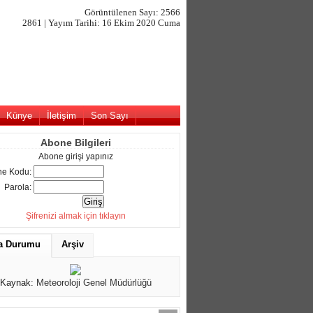
Görüntülenen Sayı: 2566
2861 | Yayım Tarihi: 16 Ekim 2020 Cuma
Künye
İletişim
Son Sayı
Abone Bilgileri
Abone girişi yapınız
e Kodu:
Parola:
Şifrenizi almak için tıklayın
a Durumu
Arşiv
Kaynak:
Meteoroloji Genel Müdürlüğü