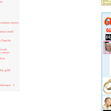
şme
ymakamı ziyaret
amını yitirdi
ı Fatsa'da
t etti
. sanayi
lıyor
'dan geldi
ediyespor : 1