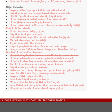
Fatsa’nın hizmet filosu güçleniyor: 12 yeni araç hizmete girdi
Diğer Haberler:
Başkan Güler, Etnospor kültür festivaline katıldı
Büyükşehir kurban bayram hazırlıklarını tamamladı
OBBKT’ye direklerarası’ndan iki büyük ödül
Ordu Büyükşehir belediyesine ‘Altın zirve ödülü’
Ordu itfaiyesi su altında güç kazandı
Ordu Üniversitesi ile Boztepe Televizyonu Arasında İş Birliği
Protokolü İmzalandı
Üretici memnun, talep yoğun
Büyükşehir ekipleri alarmda
Ehliyetlerinizi Geçerlilik Süresi Dolmadan Değiştirin
Mezarlıklarda bayram temizliği
Tiyatronun kalbi Ordu’da attı
Engelli gençlerimiz asker olmanın sevincini yaşadı
Gençler arası Kültür ve Sanat Yarışmaları Karadeniz bölge
finalleri Ordu’da düzenlenecek
Ordu büyükşehirden Kovancı mahallesine taş duvar önlemi
Ordu semalarında nefes kesen gösteri, sahilde insan seli
Ordu’da kurban bayramı öncesi kasaplara sıkı denetim!
Vali Erol, şehit ailelerimizin bayramını kutladı
Büyükşehrin aşı ordusu büyüyor
Bolaman Su Ürünleri Kooperatifi genel kurul gerçekleştirildi
Prof. Dr. Ali Kutlu Ünye Çakırtepe hastanesinde
Başkan Çıtlak’ı ziyaret ettiler
Fatsa Orta büyük camii yenileniyor
“Minik Fidanlar Gündüz Bakım Evi” açıldı
Fatsa Belediyesi tüm müdürlükleri ve saha ekipleri 7/24 görevde
Hüseyin ve Cevahir Önder’den 3. oyun geliyor…
Güneş Gazetesi © 2005-2026 Her hakkı saklıdır.