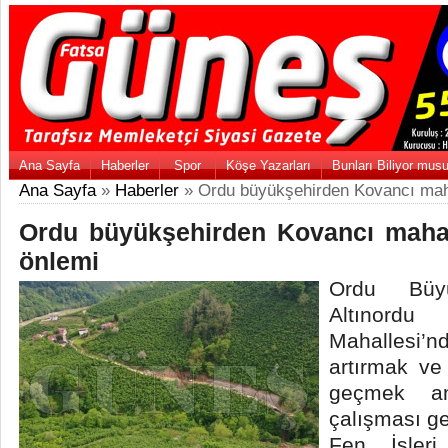
Ana Sayfa
Haberler
Spor
Köşe Yazarları
Bunları Biliyor mus
Ana Sayfa
»
Haberler
» Ordu büyükşehirden Kovancı maha
Ordu büyükşehirden Kovancı mahal
önlemi
Ordu Büyü
Altınord
Mahallesi’
artırmak ve 
geçmek am
çalışması ge
Fen İşleri