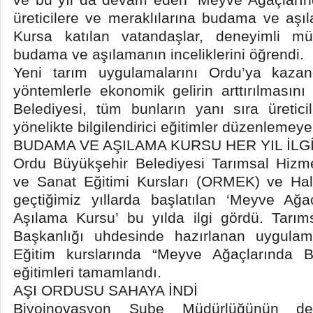
üreticilere ve meraklılarına budama ve aşıla
Kursa katılan vatandaşlar, deneyimli m
budama ve aşılamanın inceliklerini öğrendi.
Yeni tarım uygulamalarını Ordu’ya kazandı
yöntemlerle ekonomik gelirin arttırılmasın
Belediyesi, tüm bunların yanı sıra üretici
yönelikte bilgilendirici eğitimler düzenlemey
BUDAMA VE AŞILAMA KURSU HER YIL İL
Ordu Büyükşehir Belediyesi Tarımsal Hizme
ve Sanat Eğitimi Kursları (ORMEK) ve Halk
geçtiğimiz yıllarda başlatılan ‘Meyve A
Aşılama Kursu’ bu yılda ilgi gördü. Tarım
Başkanlığı uhdesinde hazırlanan uygul
Eğitim kurslarında “Meyve Ağaçlarında
eğitimleri tamamlandı.
AŞI ORDUSU SAHAYA İNDİ
Biyoinovasyon Şube Müdürlüğünün dene