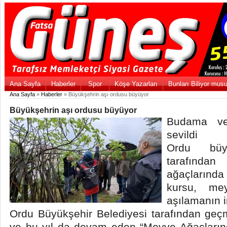
Ana Sayfa
Haberler
Spor
Köşe Yazarları
Bunları Biliyor mus
Ana Sayfa
»
Haberler
» Büyükşehrin aşı ordusu büyüyor
Büyükşehrin aşı ordusu büyüyor
Budama ve 
sevildi
Ordu büyü
tarafından
ağaçlarınd
kursu, me
aşılamanın in
Ordu Büyükşehir Belediyesi tarafından geçmi
ve bu yıl da devam eden “Meyve Ağaçlarınd