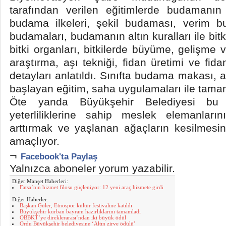
tarafından verilen eğitimlerde budamanı
budama ilkeleri, şekil budaması, verim 
budamaları, budamanın altın kuralları ile bit
bitki organları, bitkilerde büyüme, gelişme v
araştırma, aşı tekniği, fidan üretimi ve fid
detayları anlatıldı. Sınıfta budama makası, a
başlayan eğitim, saha uygulamaları ile tama
Öte yanda Büyükşehir Belediyesi bu k
yeterliliklerine sahip meslek elemanların
arttırmak ve yaşlanan ağaçların kesilmesi
amaçlıyor.
¬
Facebook'ta Paylaş
Yalnızca aboneler yorum yazabilir.
Diğer Manşet Haberleri:
Fatsa’nın hizmet filosu güçleniyor: 12 yeni araç hizmete girdi
Diğer Haberler:
Başkan Güler, Etnospor kültür festivaline katıldı
Büyükşehir kurban bayram hazırlıklarını tamamladı
OBBKT’ye direklerarası’ndan iki büyük ödül
Ordu Büyükşehir belediyesine ‘Altın zirve ödülü’