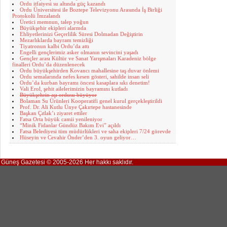
Ordu itfaiyesi su altında güç kazandı
Ordu Üniversitesi ile Boztepe Televizyonu Arasında İş Birliği
Protokolü İmzalandı
Üretici memnun, talep yoğun
Büyükşehir ekipleri alarmda
Ehliyetlerinizi Geçerlilik Süresi Dolmadan Değiştirin
Mezarlıklarda bayram temizliği
Tiyatronun kalbi Ordu’da attı
Engelli gençlerimiz asker olmanın sevincini yaşadı
Gençler arası Kültür ve Sanat Yarışmaları Karadeniz bölge
finalleri Ordu’da düzenlenecek
Ordu büyükşehirden Kovancı mahallesine taş duvar önlemi
Ordu semalarında nefes kesen gösteri, sahilde insan seli
Ordu’da kurban bayramı öncesi kasaplara sıkı denetim!
Vali Erol, şehit ailelerimizin bayramını kutladı
Büyükşehrin aşı ordusu büyüyor
Bolaman Su Ürünleri Kooperatifi genel kurul gerçekleştirildi
Prof. Dr. Ali Kutlu Ünye Çakırtepe hastanesinde
Başkan Çıtlak’ı ziyaret ettiler
Fatsa Orta büyük camii yenileniyor
“Minik Fidanlar Gündüz Bakım Evi” açıldı
Fatsa Belediyesi tüm müdürlükleri ve saha ekipleri 7/24 görevde
Hüseyin ve Cevahir Önder’den 3. oyun geliyor…
Güneş Gazetesi © 2005-2026 Her hakkı saklıdır.