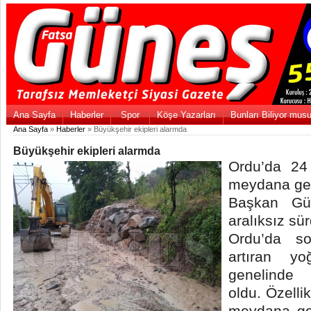
Ana Sayfa
Haberler
Spor
Köşe Yazarları
Bunları Biliyor mus
Ana Sayfa
»
Haberler
» Büyükşehir ekipleri alarmda
Büyükşehir ekipleri alarmda
Ordu’da 24
meydana ge
Başkan Gül
aralıksız sü
Ordu’da so
artıran yo
genelinde
oldu. Özelli
meydana ge