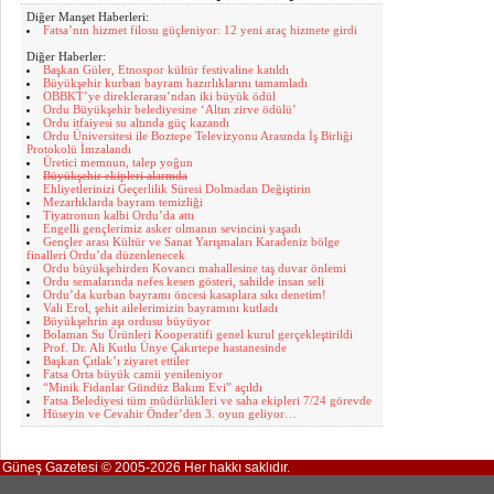
Diğer Manşet Haberleri:
Fatsa’nın hizmet filosu güçleniyor: 12 yeni araç hizmete girdi
Diğer Haberler:
Başkan Güler, Etnospor kültür festivaline katıldı
Büyükşehir kurban bayram hazırlıklarını tamamladı
OBBKT’ye direklerarası’ndan iki büyük ödül
Ordu Büyükşehir belediyesine ‘Altın zirve ödülü’
Ordu itfaiyesi su altında güç kazandı
Ordu Üniversitesi ile Boztepe Televizyonu Arasında İş Birliği
Protokolü İmzalandı
Üretici memnun, talep yoğun
Büyükşehir ekipleri alarmda
Ehliyetlerinizi Geçerlilik Süresi Dolmadan Değiştirin
Mezarlıklarda bayram temizliği
Tiyatronun kalbi Ordu’da attı
Engelli gençlerimiz asker olmanın sevincini yaşadı
Gençler arası Kültür ve Sanat Yarışmaları Karadeniz bölge
finalleri Ordu’da düzenlenecek
Ordu büyükşehirden Kovancı mahallesine taş duvar önlemi
Ordu semalarında nefes kesen gösteri, sahilde insan seli
Ordu’da kurban bayramı öncesi kasaplara sıkı denetim!
Vali Erol, şehit ailelerimizin bayramını kutladı
Büyükşehrin aşı ordusu büyüyor
Bolaman Su Ürünleri Kooperatifi genel kurul gerçekleştirildi
Prof. Dr. Ali Kutlu Ünye Çakırtepe hastanesinde
Başkan Çıtlak’ı ziyaret ettiler
Fatsa Orta büyük camii yenileniyor
“Minik Fidanlar Gündüz Bakım Evi” açıldı
Fatsa Belediyesi tüm müdürlükleri ve saha ekipleri 7/24 görevde
Hüseyin ve Cevahir Önder’den 3. oyun geliyor…
Güneş Gazetesi © 2005-2026 Her hakkı saklıdır.