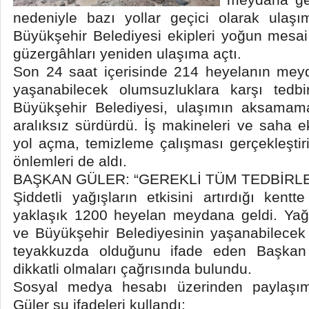
nedeniyle bazı yollar geçici olarak ulaş
Büyükşehir Belediyesi ekipleri yoğun mesa
güzergâhları yeniden ulaşıma açtı.
Son 24 saat içerisinde 214 heyelanın meyd
yaşanabilecek olumsuzluklara karşı tedb
Büyükşehir Belediyesi, ulaşımın aksamamas
aralıksız sürdürdü. İş makineleri ve saha e
yol açma, temizleme çalışması gerçekleştir
önlemleri de aldı.
BAŞKAN GÜLER: “GEREKLİ TÜM TEDBİRLE
Şiddetli yağışların etkisini artırdığı kentt
yaklaşık 1200 heyelan meydana geldi. Yağı
ve Büyükşehir Belediyesinin yaşanabilecek
teyakkuzda olduğunu ifade eden Başkan 
dikkatli olmaları çağrısında bulundu.
Sosyal medya hesabı üzerinden paylaşı
Güler şu ifadeleri kullandı: