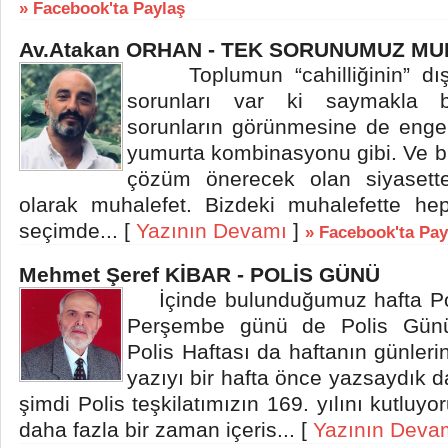
» Facebook'ta Paylaş
Av.Atakan ORHAN - TEK SORUNUMUZ M
Toplumun “cahilliğinin” dış
sorunları var ki saymakla 
sorunların görünmesine de enge
yumurta kombinasyonu gibi. Ve bu 
çözüm önerecek olan siyasette
olarak muhalefet. Bizdeki muhalefette h
seçimde... [
Yazının Devamı
]
» Facebook'ta Pay
Mehmet Şeref KİBAR - POLİS GÜNÜ
İçinde bulunduğumuz hafta Pol
Perşembe günü de Polis Günü’
Polis Haftası da haftanın günleri
yazıyı bir hafta önce yazsaydık 
şimdi Polis teşkilatımızın 169. yılını kutluy
daha fazla bir zaman içeris... [
Yazının Deva