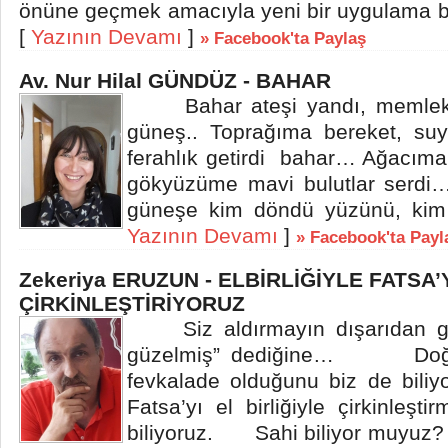
önüne geçmek amacıyla yeni bir uygulama baş
[
Yazının Devamı
]
» Facebook'ta Paylaş
Av. Nur Hilal GÜNDÜZ - BAHAR
Bahar ateşi yandı, memleke
güneş.. Toprağıma bereket, suy
ferahlık getirdi bahar… Ağacıma 
gökyüzüme mavi bulutlar serd
güneşe kim döndü yüzünü, kim s
Yazının Devamı
]
» Facebook'ta Payl
Zekeriya ERUZUN - ELBİRLİĞİYLE FATSA’
ÇİRKİNLEŞTİRİYORUZ
Siz aldırmayın dışarıdan gel
güzelmiş” dediğine… Doğal 
fevkalade olduğunu biz de b
Fatsa’yı el birliğiyle çirkinleşti
biliyoruz. Sahi biliyor muyuz? 