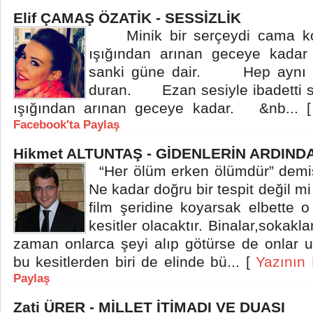
Elif ÇAMAŞ ÖZATİK - SESSİZLİK
Minik bir serçeydi cama
ışığından arınan geceye kadar b
sanki güne dair. Hep aynı sa
duran. Ezan sesiyle ibadetti 
ışığından arınan geceye kadar. &nb... 
Facebook'ta Paylaş
Hikmet ALTUNTAŞ - GİDENLERİN ARDINDA
“Her ölüm erken ölümdür” demi
Ne kadar doğru bir tespit değil mi
film şeridine koyarsak elbette 
kesitler olacaktır. Binalar,sokakl
zaman onlarca şeyi alıp götürse de onlar 
bu kesitlerden biri de elinde bü... [
Yazının
Paylaş
Zati ÜRER - MİLLET İTİMADI VE DUASI