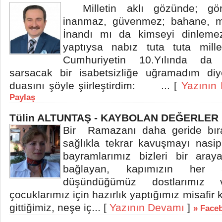
Milletin aklı gözünde; gö
inanmaz, güvenmez; bahane, m
İnandı mı da kimseyi dinlemez
yaptıysa nabız tuta tuta mill
Cumhuriyetin 10.Yılında da m
sarsacak bir isabetsizliğe uğramadım diye
duasını şöyle şiirleştirdim: ... [
Yazının
Paylaş
Tülin ALTUNTAŞ - KAYBOLAN DEĞERLER
Bir Ramazanı daha geride bıra
sağlıkla tekrar kavuşmayı nasip
bayramlarımız bizleri bir araya
bağlayan, kapımızın her an
düşündüğümüz dostlarımız
çocuklarımız için hazırlık yaptığımız misafir 
gittiğimiz, neşe iç... [
Yazının Devamı
]
» Face