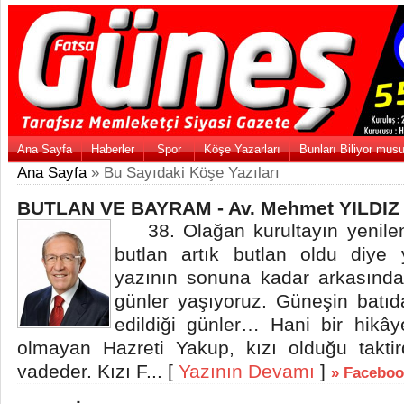
Ana Sayfa
Haberler
Spor
Köşe Yazarları
Bunları Biliyor mus
Ana Sayfa
» Bu Sayıdaki Köşe Yazıları
BUTLAN VE BAYRAM - Av. Mehmet YILDIZ
38. Olağan kurultayın yenilen
butlan artık butlan oldu diye
yazının sonuna kadar arkasınd
günler yaşıyoruz. Güneşin batı
edildiği günler… Hani bir hikây
olmayan Hazreti Yakup, kızı olduğu takti
vadeder. Kızı F... [
Yazının Devamı
]
» Faceboo