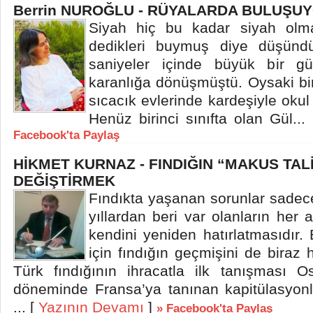
Berrin NUROĞLU - RÜYALARDA BULUŞU
Siyah hiç bu kadar siyah olmamı
dedikleri buymuş diye düşünd
saniyeler içinde büyük bir gü
karanlığa dönüşmüştü. Oysaki bi
sıcacık evlerinde kardeşiyle okul 
Henüz birinci sınıfta olan Gül...
Facebook'ta Paylaş
HİKMET KURNAZ - FINDIĞIN “MAKUS TALİ
DEĞİŞTİRMEK
Fındıkta yaşanan sorunlar sadec
yıllardan beri var olanların her
kendini yeniden hatırlatmasıdır.
için fındığın geçmişini de biraz 
Türk fındığının ihracatla ilk tanışması 
döneminde Fransa’ya tanınan kapitülasyonla
... [
Yazının Devamı
]
» Facebook'ta Paylaş