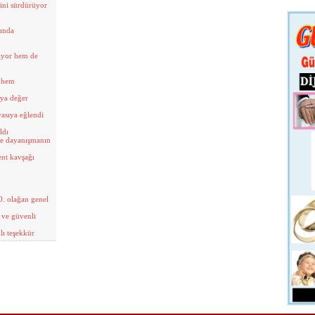
ini sürdürüyor
ında
iyor hem de
 hem
’ya değer
yasıya eğlendi
ldı
 ve dayanışmanın
ent kavşağı
. olağan genel
 ve güvenli
ı teşekkür