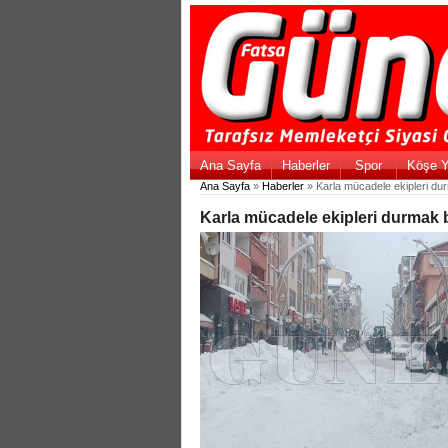
Ana Sayfa
Haberler
Spor
Köşe Y
Ana Sayfa
»
Haberler
» Karla mücadele ekipleri du
Karla mücadele ekipleri durmak 