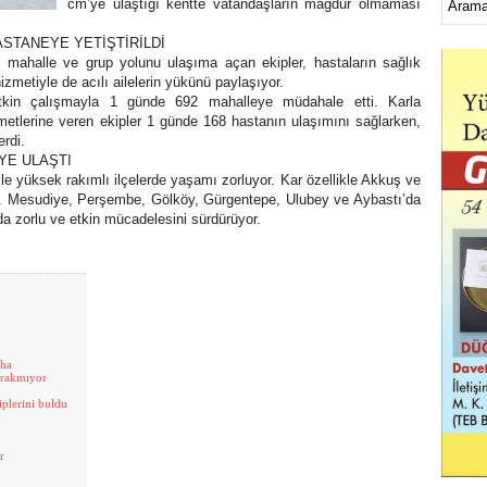
cm’ye ulaştığı kentte vatandaşların mağdur olmaması
HASTANEYE YETİŞTİRİLDİ
ı mahalle ve grup yolunu ulaşıma açan ekipler, hastaların sağlık
zmetiyle de acılı ailelerin yükünü paylaşıyor.
etkin çalışmayla 1 günde 692 mahalleye müdahale etti. Karla
etlerine veren ekipler 1 günde 168 hastanın ulaşımını sağlarken,
rdi.
YE ULAŞTI
le yüksek rakımlı ilçelerde yaşamı zorluyor. Kar özellikle Akkuş ve
tı. Mesudiye, Perşembe, Gölköy, Gürgentepe, Ulubey ve Aybastı’da
da zorlu ve etkin mücadelesini sürdürüyor.
aha
bırakmıyor
iplerini buldu
r