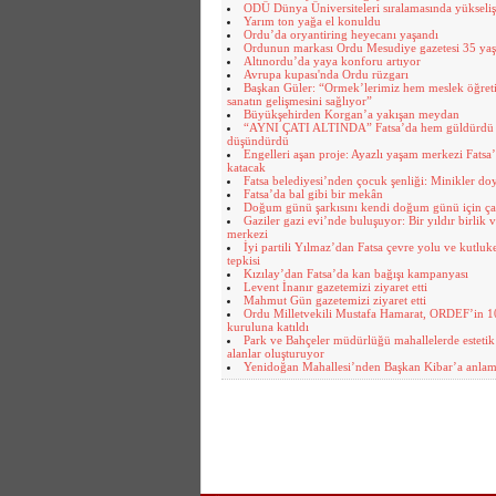
ODÜ Dünya Üniversiteleri sıralamasında yükseliş
Yarım ton yağa el konuldu
Ordu’da oryantiring heyecanı yaşandı
Ordunun markası Ordu Mesudiye gazetesi 35 yaş
Altınordu’da yaya konforu artıyor
Avrupa kupası'nda Ordu rüzgarı
Başkan Güler: “Ormek’lerimiz hem meslek öğret
sanatın gelişmesini sağlıyor”
Büyükşehirden Korgan’a yakışan meydan
“AYNI ÇATI ALTINDA” Fatsa’da hem güldürdü
düşündürdü
Engelleri aşan proje: Ayazlı yaşam merkezi Fatsa
katacak
Fatsa belediyesi’nden çocuk şenliği: Minikler do
Fatsa’da bal gibi bir mekân
Doğum günü şarkısını kendi doğum günü için ça
Gaziler gazi evi’nde buluşuyor: Bir yıldır birlik
merkezi
İyi partili Yılmaz’dan Fatsa çevre yolu ve kutluk
tepkisi
Kızılay’dan Fatsa’da kan bağışı kampanyası
Levent İnanır gazetemizi ziyaret etti
Mahmut Gün gazetemizi ziyaret etti
Ordu Milletvekili Mustafa Hamarat, ORDEF’in 10
kuruluna katıldı
Park ve Bahçeler müdürlüğü mahallelerde estetik
alanlar oluşturuyor
Yenidoğan Mahallesi’nden Başkan Kibar’a anlaml