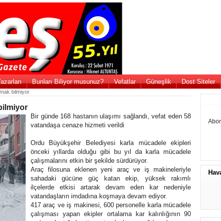
azarları
Bunları Biliyor musunuz?
Vefatlar
Güneşlik
Dost Siteler
rmak bilmiyor
bilmiyor
Bir günde 168 hastanın ulaşımı sağlandı, vefat eden 58
Abon
vatandaşa cenaze hizmeti verildi
Ordu Büyükşehir Belediyesi karla mücadele ekipleri
önceki yıllarda olduğu gibi bu yıl da karla mücadele
çalışmalarını etkin bir şekilde sürdürüyor.
Araç filosuna eklenen yeni araç ve iş makineleriyle
Hav
sahadaki gücüne güç katan ekip, yüksek rakımlı
ilçelerde etkisi artarak devam eden kar nedeniyle
vatandaşların imdadına koşmaya devam ediyor.
417 araç ve iş makinesi, 600 personelle karla mücadele
çalışması yapan ekipler ortalama kar kalınlığının 90