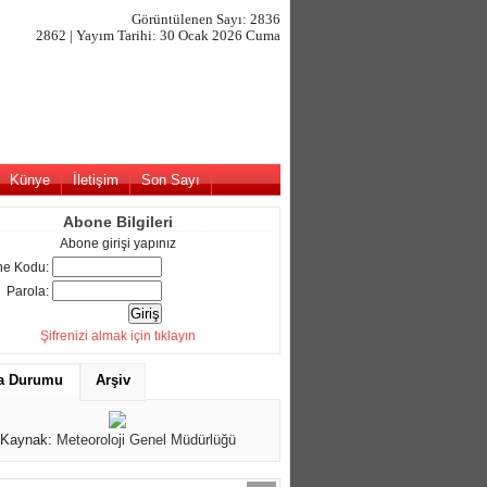
Görüntülenen Sayı: 2836
2862 | Yayım Tarihi: 30 Ocak 2026 Cuma
Künye
İletişim
Son Sayı
Abone Bilgileri
Abone girişi yapınız
e Kodu:
Parola:
Şifrenizi almak için tıklayın
a Durumu
Arşiv
Kaynak:
Meteoroloji Genel Müdürlüğü