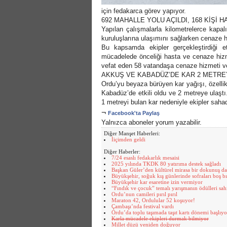
için fedakarca görev yapıyor.
692 MAHALLE YOLU AÇILDI, 168 KİŞİ 
Yapılan çalışmalarla kilometrelerce kapal
kuruluşlarına ulaşımını sağlarken cenaze hi
Bu kapsamda ekipler gerçekleştirdiği 
mücadelede önceliği hasta ve cenaze hizm
vefat eden 58 vatandaşa cenaze hizmeti ve
AKKUŞ VE KABADÜZ’DE KAR 2 METRE
Ordu’yu beyaza bürüyen kar yağışı, özellik
Kabadüz’de etkili oldu ve 2 metreye ulaş
1 metreyi bulan kar nedeniyle ekipler saha
¬
Facebook'ta Paylaş
Yalnızca aboneler yorum yazabilir.
Diğer Manşet Haberleri:
İiçimden geldi
Diğer Haberler:
7/24 esaslı fedakarlık mesaisi
2025 yılında TKDK 80 yatırıma destek sağladı
Başkan Güler’den kültürel mirasa bir dokunuş d
Büyükşehir, soğuk kış günlerinde sofraları boş 
Büyükşehir kar esaretine izin vermiyor
“Fındık ve çocuk” temalı yarışmanın ödülleri sah
Ordu’nun camileri pırıl pırıl
Maraton 42, Ordulular 52 koşuyor!
Çambaşı’nda festival vardı
Ordu’da toplu taşımada taşıt kartı dönemi başlıyo
Karla mücadele ekipleri durmak bilmiyor
Millet düzü yeniden doğuyor