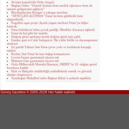
Avrupa kupası'nda Ordu rüzgarı
Başkan Güler: “Ormek’lerimiz hem meslek öğretiyor hem de
sanatın gelişmesini sağlıyor”
Büyükşehirden Korgan’a yakışan meydan
“AYNI ÇATI ALTINDA” Fatsa’da hem güldürdü hem
düşündürdü
Engelleri aşan proje: Ayazlı yaşam merkezi Fatsa’ya değer
katacak
Fatsa belediyesi’nden çocuk şenliği: Minikler doyasıya eğlendi
Fatsa’da bal gibi bir mekân
Doğum günü şarkısını kendi doğum günü için çaldı
Gaziler gazi evi’nde buluşuyor: Bir yıldır birlik ve dayanışmanın
merkezi
İyi partili Yılmaz’dan Fatsa çevre yolu ve kutlukent kavşağı
tepkisi
Kızılay’dan Fatsa’da kan bağışı kampanyası
Levent İnanır gazetemizi ziyaret etti
Mahmut Gün gazetemizi ziyaret etti
Ordu Milletvekili Mustafa Hamarat, ORDEF’in 10. olağan genel
kuruluna katıldı
Park ve Bahçeler müdürlüğü mahallelerde estetik ve güvenli
alanlar oluşturuyor
Yenidoğan Mahallesi’nden Başkan Kibar’a anlamlı teşekkür
Güneş Gazetesi © 2005-2026 Her hakkı saklıdır.