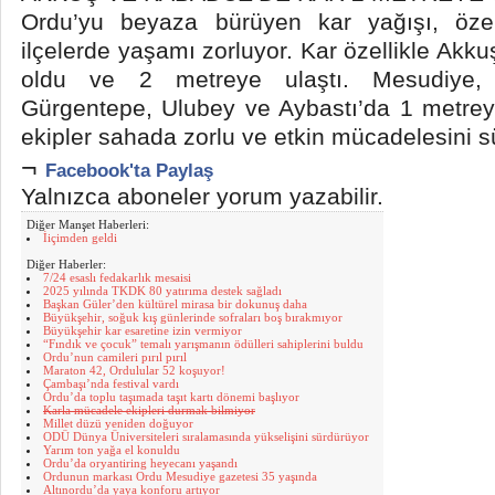
Ordu’yu beyaza bürüyen kar yağışı, özel
ilçelerde yaşamı zorluyor. Kar özellikle Akku
oldu ve 2 metreye ulaştı. Mesudiye,
Gürgentepe, Ulubey ve Aybastı’da 1 metrey
ekipler sahada zorlu ve etkin mücadelesini s
¬
Facebook'ta Paylaş
Yalnızca aboneler yorum yazabilir.
Diğer Manşet Haberleri:
İiçimden geldi
Diğer Haberler:
7/24 esaslı fedakarlık mesaisi
2025 yılında TKDK 80 yatırıma destek sağladı
Başkan Güler’den kültürel mirasa bir dokunuş daha
Büyükşehir, soğuk kış günlerinde sofraları boş bırakmıyor
Büyükşehir kar esaretine izin vermiyor
“Fındık ve çocuk” temalı yarışmanın ödülleri sahiplerini buldu
Ordu’nun camileri pırıl pırıl
Maraton 42, Ordulular 52 koşuyor!
Çambaşı’nda festival vardı
Ordu’da toplu taşımada taşıt kartı dönemi başlıyor
Karla mücadele ekipleri durmak bilmiyor
Millet düzü yeniden doğuyor
ODÜ Dünya Üniversiteleri sıralamasında yükselişini sürdürüyor
Yarım ton yağa el konuldu
Ordu’da oryantiring heyecanı yaşandı
Ordunun markası Ordu Mesudiye gazetesi 35 yaşında
Altınordu’da yaya konforu artıyor