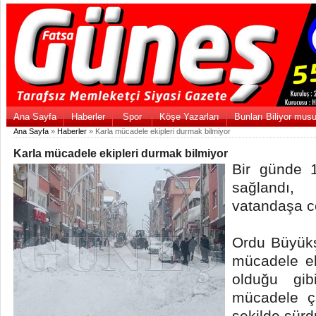
Ana Sayfa
Haberler
Spor
Köşe Yazarları
Bunları Biliyor mus
Ana Sayfa
»
Haberler
» Karla mücadele ekipleri durmak bilmiyor
Karla mücadele ekipleri durmak bilmiyor
Bir günde 
sağlandı
vatandaşa ce
Ordu Büyükş
mücadele eki
olduğu gi
mücadele ça
şekilde sürd