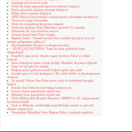
Çambaşı’nda festival vardı
Ordu’da toplu taşımada taşıt kartı dönemi başlıyor
Karla mücadele ekipleri durmak bilmiyor
Millet düzü yeniden doğuyor
ODÜ Dünya Üniversiteleri sıralamasında yükselişini sürdürüyor
Yarım ton yağa el konuldu
Ordu’da oryantiring heyecanı yaşandı
Ordunun markası Ordu Mesudiye gazetesi 35 yaşında
Altınordu’da yaya konforu artıyor
Avrupa kupası'nda Ordu rüzgarı
Başkan Güler: “Ormek’lerimiz hem meslek öğretiyor hem de
sanatın gelişmesini sağlıyor”
Büyükşehirden Korgan’a yakışan meydan
“AYNI ÇATI ALTINDA” Fatsa’da hem güldürdü hem
düşündürdü
Engelleri aşan proje: Ayazlı yaşam merkezi Fatsa’ya değer
katacak
Fatsa belediyesi’nden çocuk şenliği: Minikler doyasıya eğlendi
Fatsa’da bal gibi bir mekân
Doğum günü şarkısını kendi doğum günü için çaldı
Gaziler gazi evi’nde buluşuyor: Bir yıldır birlik ve dayanışmanın
merkezi
İyi partili Yılmaz’dan Fatsa çevre yolu ve kutlukent kavşağı
tepkisi
Kızılay’dan Fatsa’da kan bağışı kampanyası
Levent İnanır gazetemizi ziyaret etti
Mahmut Gün gazetemizi ziyaret etti
Ordu Milletvekili Mustafa Hamarat, ORDEF’in 10. olağan genel
kuruluna katıldı
Park ve Bahçeler müdürlüğü mahallelerde estetik ve güvenli
alanlar oluşturuyor
Yenidoğan Mahallesi’nden Başkan Kibar’a anlamlı teşekkür