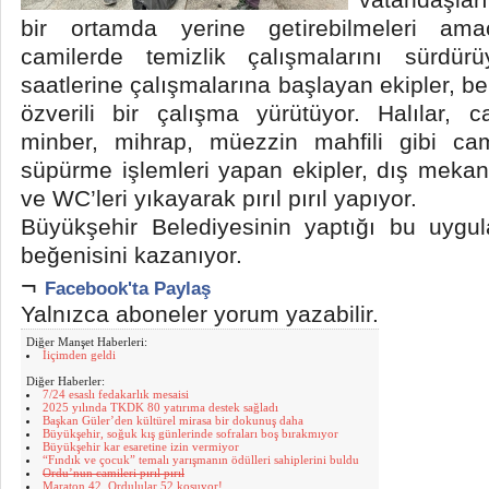
bir ortamda yerine getirebilmeleri amac
camilerde temizlik çalışmalarını sürdür
saatlerine çalışmalarına başlayan ekipler, be
özverili bir çalışma yürütüyor. Halılar, ca
minber, mihrap, müezzin mahfili gibi cami
süpürme işlemleri yapan ekipler, dış meka
ve WC’leri yıkayarak pırıl pırıl yapıyor.
Büyükşehir Belediyesinin yaptığı bu uygu
beğenisini kazanıyor.
¬
Facebook'ta Paylaş
Yalnızca aboneler yorum yazabilir.
Diğer Manşet Haberleri:
İiçimden geldi
Diğer Haberler:
7/24 esaslı fedakarlık mesaisi
2025 yılında TKDK 80 yatırıma destek sağladı
Başkan Güler’den kültürel mirasa bir dokunuş daha
Büyükşehir, soğuk kış günlerinde sofraları boş bırakmıyor
Büyükşehir kar esaretine izin vermiyor
“Fındık ve çocuk” temalı yarışmanın ödülleri sahiplerini buldu
Ordu’nun camileri pırıl pırıl
Maraton 42, Ordulular 52 koşuyor!