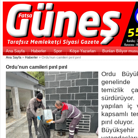
Ana Sayfa
Haberler
Spor
Köşe Yazarları
Bunları Biliyor mus
Ana Sayfa
»
Haberler
» Ordu’nun camileri pırıl pırıl
Ordu’nun camileri pırıl pırıl
Ordu Büyük
genelinde
temizlik ça
sürdürüyor
yapılan iç
kapsamlı tem
pırıl oluyor.
Büyükşeh
vatandaşları