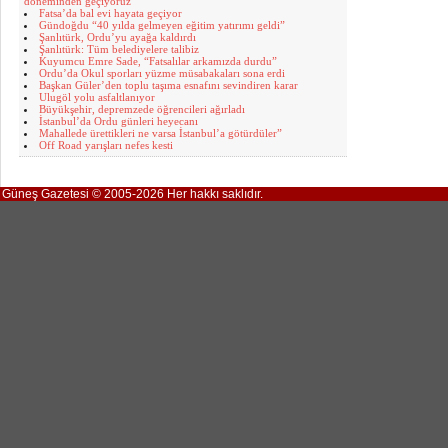
döneminden geçiyoruz”
Fatsa’da bal evi hayata geçiyor
Gündoğdu “40 yılda gelmeyen eğitim yatırımı geldi”
Şanlıtürk, Ordu’yu ayağa kaldırdı
Şanlıtürk: Tüm belediyelere talibiz
Kuyumcu Emre Sade, “Fatsalılar arkamızda durdu”
Ordu’da Okul sporları yüzme müsabakaları sona erdi
Başkan Güler’den toplu taşıma esnafını sevindiren karar
Ulugöl yolu asfaltlanıyor
Büyükşehir, depremzede öğrencileri ağırladı
İstanbul’da Ordu günleri heyecanı
Mahallede ürettikleri ne varsa İstanbul’a götürdüler”
Off Road yarışları nefes kesti
Güneş Gazetesi © 2005-2026 Her hakkı saklıdır.