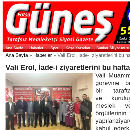
Ana Sayfa
Haberler
Spor
Köşe Yazarları
Bunları Biliyor mus
Ana Sayfa
»
Haberler
» Vali Erol, İade-i ziyaretlerini bu 
Vali Erol, İade-i ziyaretlerini bu haf
Vali Muamme
görevine b
bir tara
ve kuruluşl
meslek v
örgütlerinin 
yapılanziy
kabul ederk