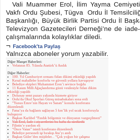
Vali Muammer Erol, İlim Yayma Cemiyeti
Vakfı Ordu Şubesi, Tügva Ordu İl Temsilcili
Başkanlığı, Büyük Birlik Partisi Ordu İl Baş
Televizyon Gazetecileri Derneği’ne de iade-
çalışmalarında kolaylıklar diledi.
¬
Facebook'ta Paylaş
Yalnızca aboneler yorum yazabilir.
Diğer Manşet Haberleri:
Vefatının 85. Yılında Atatürk’ü Andık
Diğer Haberler:
100. Yıl Cumhuriyet ormanı fidan dikimi etkinliği yapıldı
Kırsal mahalleler konforlu ve güvenli yollara kavuşuyor
Belediye ekipleri Muhammet Eren’i sevince boğdu
11 Kasım Milli Ağaçlandırma günü vesilesiyle fidan dikim
etkinliği yapıldı
Dolunay semt pazarı yakında hizmete giriyor
Ordu'da Okul Sporları Güreş müsabakaları sona erdi
“Yunus Emre’nin Hayatı ve Sanatı” konulu konferans
düzenlendi
Fatsa’ya da bağlantı sağlayan 5 km’lik yol sıcak konforuyla
buluşuyor
Başkan Karlıbel “Fındık bölgemiz ve dünyanın vazgeçilmezi”
Vali Erol, İade-i ziyaretlerini bu hafta da sürdürdü
Filistin’e yardım eli
“Önce Vatan” isimli konferans düzenlendi
Belediye personeli işi bırakıp Ata’yı andı
Başkan Güler’den müjdeler... “Çok yoğun bir çalışma