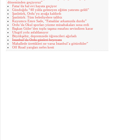
döneminden geçiyoruz”
Fatsa’da bal evi hayata geçiyor
Gündoğdu “40 yılda gelmeyen eğitim yatırımı geldi”
Şanlıtürk, Ordu’yu ayağa kaldırdı
Şanlıtürk: Tüm belediyelere talibiz
Kuyumcu Emre Sade, “Fatsalılar arkamızda durdu”
Ordu’da Okul sporları yüzme müsabakaları sona erdi
Başkan Güler’den toplu taşıma esnafını sevindiren karar
Ulugöl yolu asfaltlanıyor
Büyükşehir, depremzede öğrencileri ağırladı
İstanbul’da Ordu günleri heyecanı
Mahallede ürettikleri ne varsa İstanbul’a götürdüler”
Off Road yarışları nefes kesti