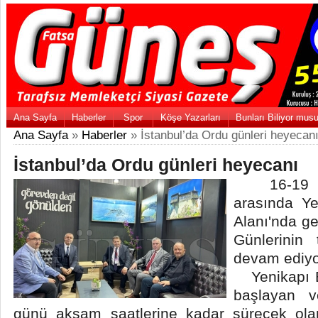
Ana Sayfa
Haberler
Spor
Köşe Yazarları
Bunları Biliyor mus
Ana Sayfa
»
Haberler
» İstanbul’da Ordu günleri heyecan
İstanbul’da Ordu günleri heyecanı
16-19 Kas
arasında Yen
Alanı'nda g
Günlerinin 
devam ediyo
Yenikapı Et
başlayan 
günü akşam saatlerine kadar sürecek ola