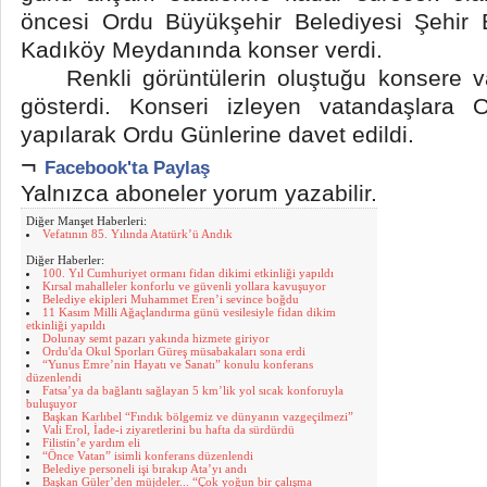
öncesi Ordu Büyükşehir Belediyesi Şehir
Kadıköy Meydanında konser verdi.
Renkli görüntülerin oluştuğu konsere va
gösterdi. Konseri izleyen vatandaşlara O
yapılarak Ordu Günlerine davet edildi.
¬
Facebook'ta Paylaş
Yalnızca aboneler yorum yazabilir.
Diğer Manşet Haberleri:
Vefatının 85. Yılında Atatürk’ü Andık
Diğer Haberler:
100. Yıl Cumhuriyet ormanı fidan dikimi etkinliği yapıldı
Kırsal mahalleler konforlu ve güvenli yollara kavuşuyor
Belediye ekipleri Muhammet Eren’i sevince boğdu
11 Kasım Milli Ağaçlandırma günü vesilesiyle fidan dikim
etkinliği yapıldı
Dolunay semt pazarı yakında hizmete giriyor
Ordu'da Okul Sporları Güreş müsabakaları sona erdi
“Yunus Emre’nin Hayatı ve Sanatı” konulu konferans
düzenlendi
Fatsa’ya da bağlantı sağlayan 5 km’lik yol sıcak konforuyla
buluşuyor
Başkan Karlıbel “Fındık bölgemiz ve dünyanın vazgeçilmezi”
Vali Erol, İade-i ziyaretlerini bu hafta da sürdürdü
Filistin’e yardım eli
“Önce Vatan” isimli konferans düzenlendi
Belediye personeli işi bırakıp Ata’yı andı
Başkan Güler’den müjdeler... “Çok yoğun bir çalışma