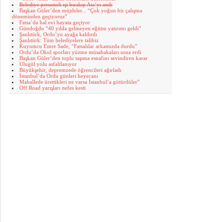
Belediye personeli işi bırakıp Ata’yı andı
Başkan Güler’den müjdeler... “Çok yoğun bir çalışma
döneminden geçiyoruz”
Fatsa’da bal evi hayata geçiyor
Gündoğdu “40 yılda gelmeyen eğitim yatırımı geldi”
Şanlıtürk, Ordu’yu ayağa kaldırdı
Şanlıtürk: Tüm belediyelere talibiz
Kuyumcu Emre Sade, “Fatsalılar arkamızda durdu”
Ordu’da Okul sporları yüzme müsabakaları sona erdi
Başkan Güler’den toplu taşıma esnafını sevindiren karar
Ulugöl yolu asfaltlanıyor
Büyükşehir, depremzede öğrencileri ağırladı
İstanbul’da Ordu günleri heyecanı
Mahallede ürettikleri ne varsa İstanbul’a götürdüler”
Off Road yarışları nefes kesti