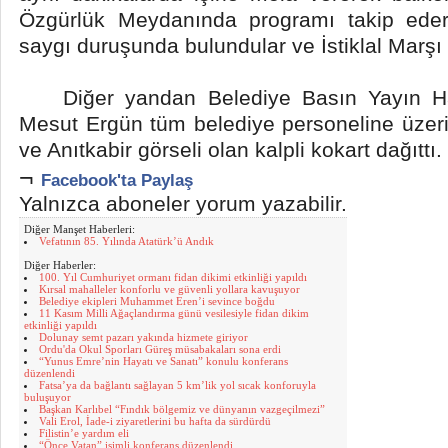
Özgürlük Meydanında programı takip edere
saygı duruşunda bulundular ve İstiklal Marşı
Diğer yandan Belediye Basın Yayın Halk
Mesut Ergün tüm belediye personeline üzer
ve Anıtkabir görseli olan kalpli kokart dağıttı.
¬
Facebook'ta Paylaş
Yalnızca aboneler yorum yazabilir.
Diğer Manşet Haberleri:
Vefatının 85. Yılında Atatürk’ü Andık
Diğer Haberler:
100. Yıl Cumhuriyet ormanı fidan dikimi etkinliği yapıldı
Kırsal mahalleler konforlu ve güvenli yollara kavuşuyor
Belediye ekipleri Muhammet Eren’i sevince boğdu
11 Kasım Milli Ağaçlandırma günü vesilesiyle fidan dikim
etkinliği yapıldı
Dolunay semt pazarı yakında hizmete giriyor
Ordu'da Okul Sporları Güreş müsabakaları sona erdi
“Yunus Emre’nin Hayatı ve Sanatı” konulu konferans
düzenlendi
Fatsa’ya da bağlantı sağlayan 5 km’lik yol sıcak konforuyla
buluşuyor
Başkan Karlıbel “Fındık bölgemiz ve dünyanın vazgeçilmezi”
Vali Erol, İade-i ziyaretlerini bu hafta da sürdürdü
Filistin’e yardım eli
“Önce Vatan” isimli konferans düzenlendi