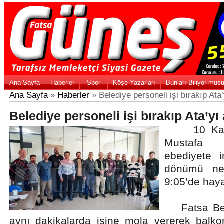
Ana Sayfa
Haberler
Spor
Köşe Yazarları
Bunları Biliyor mus
Ana Sayfa
»
Haberler
» Belediye personeli işi bırakıp Ata’
Belediye personeli işi bırakıp Ata’yı
10 Kasım
Mustafa 
ebediyete in
dönümü ne
9:05’de hay
Fatsa Bele
aynı dakikalarda işine mola vererek bal