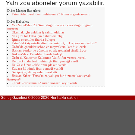
Yalnızca aboneler yorum yazabilir.
Diğer Manşet Haberleri:
Fatsa Belediyesinden muhteşem 23 Nisan organizasyonu
Diğer Haberler:
Vali Sonel’den 23 Nisan doğumlu çocuklara doğum günü
sürprizi
Okumak için geldiler iş sahibi oldular
Mis gibi bir Fatsa için bahar temizliği
İşitme engelliler iftarda buluştu
Fatsa’daki siyanürlü altın madeninin ÇED raporu reddedildi”
Ordu’da çocuklar sebze ve meyvelerini kendi ekecek
Başkan Serdar ve yönetim ev ziyaretlerini sürdürüyor
Ankara’daki Fatsalılar iftarda buluştu
Ordu ili Kültür ve Kalkınma Vakfı iftar yemeği verdi
Demirci mahallesi muhtarlığı iftar yemeği verdi
Dr. Zeki Uzunkök’e onur plaketi verildi
Kayaca köyünde iftar yemeği verildi
Necipoğlu, dinleyenleri mest etti
Başkan Kibar “Fatsa’mıza yakışan bir hizmete kavuşmak
üzereyiz”
Çocuk korosunun 23 nisan konseri keyif verdi
Güneş Gazetesi © 2005-2026 Her hakkı saklıdır.