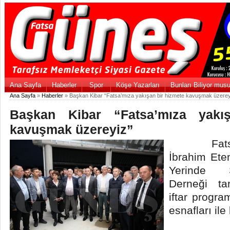
Ana Sayfa
Haberler
Spor
Köşe Yazarları
Bunları Biliyor mus
Ana Sayfa
»
Haberler
» Başkan Kibar “Fatsa’mıza yakışan bir hizmete kavuşmak üzerey
Başkan Kibar “Fatsa’mıza yakı
kavuşmak üzereyiz”
Fatsa Be
İbrahim Ete
Yerinde S
Derneği ta
iftar progra
esnafları ile