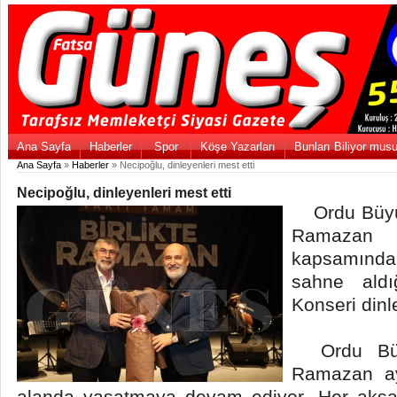
Ana Sayfa
Haberler
Spor
Köşe Yazarları
Bunları Biliyor mus
Ana Sayfa
»
Haberler
» Necipoğlu, dinleyenleri mest etti
Necipoğlu, dinleyenleri mest etti
Ordu Büyük
Ramazan 
kapsamında
sahne aldı
Konseri dinle
Ordu Büyü
Ramazan ay
alanda yaşatmaya devam ediyor. Her akşa