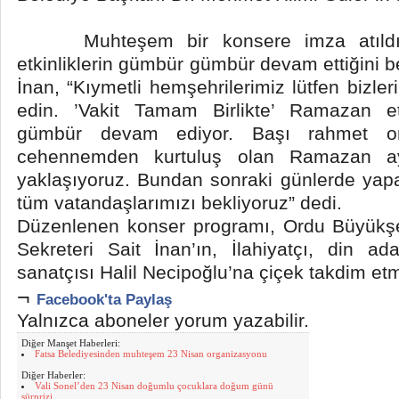
Muhteşem bir konsere imza atıldığın
etkinliklerin gümbür gümbür devam ettiğini b
İnan, “Kıymetli hemşehrilerimiz lütfen bizl
edin. ’Vakit Tamam Birlikte’ Ramazan et
gümbür devam ediyor. Başı rahmet or
cehennemden kurtuluş olan Ramazan a
yaklaşıyoruz. Bundan sonraki günlerde yap
tüm vatandaşlarımızı bekliyoruz” dedi.
Düzenlenen konser programı, Ordu Büyükşe
Sekreteri Sait İnan’ın, İlahiyatçı, din a
sanatçısı Halil Necipoğlu’na çiçek takdim etm
¬
Facebook'ta Paylaş
Yalnızca aboneler yorum yazabilir.
Diğer Manşet Haberleri:
Fatsa Belediyesinden muhteşem 23 Nisan organizasyonu
Diğer Haberler:
Vali Sonel’den 23 Nisan doğumlu çocuklara doğum günü
sürprizi