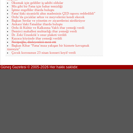
Okumak için geldiler iş sahibi oldular
Mis gibi bir Fatsa için bahar temizliği
İşitme engelliler iftarda buluştu
Fatsa’daki siyanürlü altın madeninin ÇED raporu reddedildi”
Ordu’da çocuklar sebze ve meyvelerini kendi ekecek
Başkan Serdar ve yönetim ev ziyaretlerini sürdürüyor
Ankara’daki Fatsalılar iftarda buluştu
Ordu ili Kültür ve Kalkınma Vakfı iftar yemeği verdi
Demirci mahallesi muhtarlığı iftar yemeği verdi
Dr. Zeki Uzunkök’e onur plaketi verildi
Kayaca köyünde iftar yemeği verildi
Necipoğlu, dinleyenleri mest etti
Başkan Kibar “Fatsa’mıza yakışan bir hizmete kavuşmak
üzereyiz”
Çocuk korosunun 23 nisan konseri keyif verdi
Güneş Gazetesi © 2005-2026 Her hakkı saklıdır.