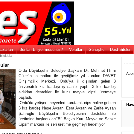
azarları
Bunları Biliyor musunuz?
Vefatlar
Güneşlik
Dost Siteler
bi oldular
dular
Ordu Büyükşehir Belediye Başkanı Dr. Mehmet Hilmi
Abon
Güler’in talimatları ile geçtiğimiz yıl kurulan DAVET
Girişimcilik Merkezi, Ordu’ya il dışından gelen 3
üniversiteli kız kardeşi iş sahibi yaptı. 3 kız kardeş
aldıkları destekler ile kuru meyve cipsi üretmeye
başladı.
Ordu’da yetişen meyveleri kurutarak cips haline getiren
Hav
3 kız kardeş Neşe Aysan, Esra Aysan ve Zarife Aysan
Şatıroğlu Büyükşehir Belediyesinin destekleri ile
üretimine başladıkları‘’Bi’ Başka Kuru Meyve ve Sebze
Cipsi’’ markası ile seri üretime geçmeyi hedefliyor.