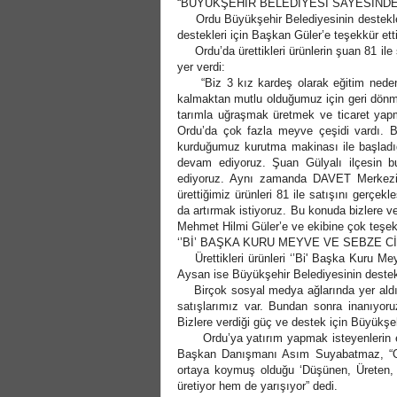
“BÜYÜKŞEHİR BELEDİYESİ SAYESİNDE 
Ordu Büyükşehir Belediyesinin destekleri 
destekleri için Başkan Güler’e teşekkür etti
Ordu’da ürettikleri ürünlerin şuan 81 ile s
yer verdi:
“Biz 3 kız kardeş olarak eğitim nedeni
kalmaktan mutlu olduğumuz için geri dönme
tarımla uğraşmak üretmek ve ticaret yapm
Ordu’da çok fazla meyve çeşidi vardı. B
kurduğumuz kurutma makinası ile başladı
devam ediyoruz. Şuan Gülyalı ilçesin b
ediyoruz. Aynı zamanda DAVET Merkezin
ürettiğimiz ürünleri 81 ile satışını gerçekl
da artırmak istiyoruz. Bu konuda bizlere 
Mehmet Hilmi Güler’e ve ekibine çok teşe
‘’Bİ’ BAŞKA KURU MEYVE VE SEBZE Cİ
Ürettikleri ürünleri ‘’Bi' Başka Kuru Mey
Aysan ise Büyükşehir Belediyesinin destekle
Birçok sosyal medya ağlarında yer aldıkla
satışlarımız var. Bundan sonra inanıyor
Bizlere verdiği güç ve destek için Büyükş
Ordu’ya yatırım yapmak isteyenlerin en 
Başkan Danışmanı Asım Suyabatmaz, “Or
ortaya koymuş olduğu ‘Düşünen, Üreten, 
üretiyor hem de yarışıyor” dedi.