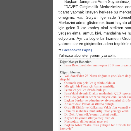
Başkan Danışmanı Asım Suyabatmaz, yapt
“DAVET Girişimcilik Merkezimizde ortay
ticaret yapmak isteyen herkese bu merkez
örneğimiz var. Gülyalı ilçemizde Yörese
Merkezini adres göstererek ticari hayata 
için gelen 3 kız kardeş okul bittikten so
yetişen elma, armut, kivi, mandalina ve hurm
ediyorum. Ayrıca böyle bir hizmetin Ord
yatırımcılar ve girişimciler adına teşekkür
¬
Facebook'ta Paylaş
Yalnızca aboneler yorum yazabilir.
Diğer Manşet Haberleri:
Fatsa Belediyesinden muhteşem 23 Nisan organi
Diğer Haberler:
Vali Sonel’den 23 Nisan doğumlu çocuklara do
sürprizi
Okumak için geldiler iş sahibi oldular
Mis gibi bir Fatsa için bahar temizliği
İşitme engelliler iftarda buluştu
Fatsa’daki siyanürlü altın madeninin ÇED raporu
Ordu’da çocuklar sebze ve meyvelerini kendi ek
Başkan Serdar ve yönetim ev ziyaretlerini sürdü
Ankara’daki Fatsalılar iftarda buluştu
Ordu ili Kültür ve Kalkınma Vakfı iftar yemeği v
Demirci mahallesi muhtarlığı iftar yemeği verdi
Dr. Zeki Uzunkök’e onur plaketi verildi
Kayaca köyünde iftar yemeği verildi
Necipoğlu, dinleyenleri mest etti
Başkan Kibar “Fatsa’mıza yakışan bir hizmete k
üzereyiz”