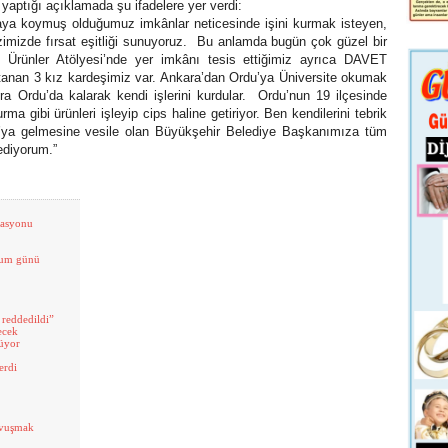
ığı açıklamada şu ifadelere yer verdi:
a koymuş olduğumuz imkânlar neticesinde işini kurmak isteyen,
imizde fırsat eşitliği sunuyoruz. Bu anlamda bugün çok güzel bir
l Ürünler Atölyesi’nde yer imkânı tesis ettiğimiz ayrıca DAVET
atanan 3 kız kardeşimiz var. Ankara’dan Ordu’ya Üniversite okumak
nra Ordu’da kalarak kendi işlerini kurdular. Ordu’nun 19 ilçesinde
a gibi ürünleri işleyip cips haline getiriyor. Ben kendilerini tebrik
u’ya gelmesine vesile olan Büyükşehir Belediye Başkanımıza tüm
 ediyorum.”
zasyonu
ğum günü
 reddedildi”
ecek
rüyor
erdi
avuşmak