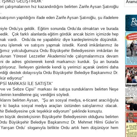
İŞİMİZİ GELİŞTİRDİK”
çalışmalarının hız kazandırdığını belirten Zarife Aysan Şatıroğlu
.
atışının yapıldığını ifade eden Zarife Aysan Şatıroğlu, şu ifadelere
yle Ordu’ya geldik. Eğitim sonunda Ordu’da olmaktan ve burada
dik. Çok farklı alanlarda eğitim gördük ancak bizim içimizde hep
ak vardı. Ordu’da ne yapabiliriz diye kardeşlerimizle düşündük.
unu işlemek ve satışını yapmak istedik. Kendi imkânlarımız ile
ğımız yolculuğumuza Ordu Büyükşehir Belediyesinin imkânları ile
ulunan Yöresel Lezzetler Akademisi’nde çalışmalarımıza devam
i de adres göstererek kendi markamızı kurduk. Şu an burada
eştiriyoruz. İlerleyen günlerde kendi iş yerimizi açarak üretimi daha
verdiği destek dolayısıyla Ordu Büyükşehir Belediye Başkanımız Dr.
kkür ediyoruz”
PSİ MARKASI İLE SATIŞTA’’
ve ve Sebze Cipsi’’ markası ile satışa sunduklarını belirten Neşe
rinin kendilerine güç verdiğini söyledi.
rını belirten Aysan, “Şu an sosyal medya, e-ticaret aracılığıyla
uz ki başka sosyal medya araçları üstünden satışlarımız olacak.
ehir Belediyesine çok teşekkür ediyorum” şeklinde konuştu.
büyük destekçisinin Büyükşehir Belediyesinin olduğunu belirten
du Büyükşehir Belediye Başkanımız Dr. Mehmet Hilmi Güler’in
Yarışan Ordu’ sloganıyla birlikte Ordu artık hem düşünüyor hem