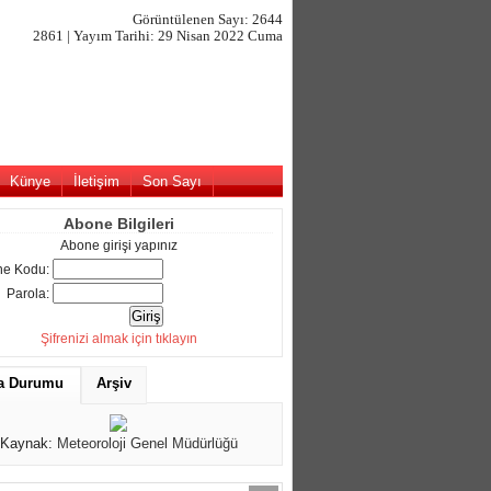
Görüntülenen Sayı: 2644
2861 | Yayım Tarihi: 29 Nisan 2022 Cuma
Künye
İletişim
Son Sayı
Abone Bilgileri
Abone girişi yapınız
e Kodu:
Parola:
Şifrenizi almak için tıklayın
a Durumu
Arşiv
Kaynak:
Meteoroloji Genel Müdürlüğü