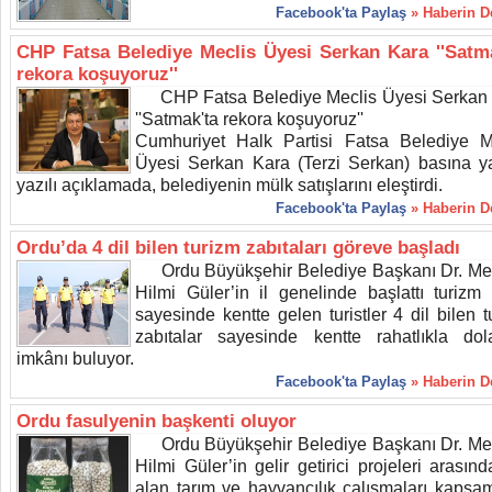
Facebook'ta Paylaş
» Haberin 
CHP Fatsa Belediye Meclis Üyesi Serkan Kara ''Satm
rekora koşuyoruz''
CHP Fatsa Belediye Meclis Üyesi Serkan
''Satmak'ta rekora koşuyoruz''
Cumhuriyet Halk Partisi Fatsa Belediye M
Üyesi Serkan Kara (Terzi Serkan) basına ya
yazılı açıklamada, belediyenin mülk satışlarını eleştirdi.
Facebook'ta Paylaş
» Haberin 
Ordu’da 4 dil bilen turizm zabıtaları göreve başladı
Ordu Büyükşehir Belediye Başkanı Dr. M
Hilmi Güler’in il genelinde başlattı turizm 
sayesinde kentte gelen turistler 4 dil bilen t
zabıtalar sayesinde kentte rahatlıkla do
imkânı buluyor.
Facebook'ta Paylaş
» Haberin 
Ordu fasulyenin başkenti oluyor
Ordu Büyükşehir Belediye Başkanı Dr. M
Hilmi Güler’in gelir getirici projeleri arasın
alan tarım ve hayvancılık çalışmaları kapsa