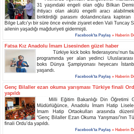
31 yaşındaki engeli olan oğlu Bilkan Demir
ihtiyacı olan akülü engelli aracı alabilmek
biriktirdiği parasını dolandırıcılara kaptıran
Bilge Lafcı’yı bir süre önce evinde ziyaret eden Vali Tuncay 
ailenin yaşadığı mağduriyeti gidermişti.
Facebook'ta Paylaş
» Haberin 
Fatsa Kız Anadolu İmam Lisesinden güzel haber
Türkiye kick boks federasyonu‘nun faa
programında yer alan yedinci Uluslararası
boks Dünya Şampiyonası heyecanı İstanb
yaşandı.
Facebook'ta Paylaş
» Haberin 
Genç Bilaller ezan okuma yarışması Türkiye finali Or
yapıldı
Milli Eğitim Bakanlığı Din Öğretimi G
Müdürlüğünce, Anadolu İmam Hatip Liseler
İmam Hatip Ortaokulları arasında düzen
“Genç Bilaller Ezan Okuma Yarışması”nın Tü
finali Ordu’da yapıldı.
Facebook'ta Paylaş
» Haberin 