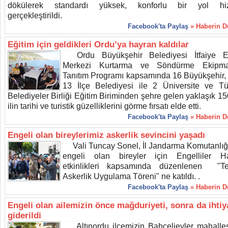
dökülerek standardı yüksek, konforlu bir yol hiz
gerçekleştirildi.
Facebook'ta Paylaş
» Haberin 
Eğitim için geldikleri Ordu’ya hayran kaldılar
Ordu Büyükşehir Belediyesi İtfaiye Eğ
Merkezi Kurtarma ve Söndürme Ekipman
Tanıtım Programı kapsamında 16 Büyükşehir, 1
13 İlçe Belediyesi ile 2 Üniversite ve Tü
Belediyeler Birliği Eğitim Biriminden şehre gelen yaklaşık 15
ilin tarihi ve turistik güzelliklerini görme fırsatı elde etti.
Facebook'ta Paylaş
» Haberin 
Engeli olan bireylerimiz askerlik sevincini yaşadı
Vali Tuncay Sonel, İl Jandarma Komutanlığ
engeli olan bireyler için Engelliler Ha
etkinlikleri kapsamında düzenlenen "Te
Askerlik Uygulama Töreni" ne katıldı. .
Facebook'ta Paylaş
» Haberin 
Engeli olan ailemizin önce mağduriyeti, sonra da ihtiy
giderildi
Altınordu ilçemizin Bahçelievler mahalle