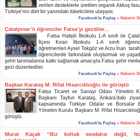
verilen desteklerle üretilen organik Akkuş fas
Türkiye’nin dört bir yanındaki tüketicilere ulaşıyor.
Facebook'ta Paylaş
» Haberin 
Çatalpınar’lı öğrenciler Fatsa’yı gezdiler...
Fatsa Hatipli İlkokulu 1-A sınıfı ile Çatal
İlçesi Kıran İlkokulu 1-A sınıfı öğrenci
öğretmenleri Aysel Tokgöz ve Arzu İnan taraf
öğrencilerde farkındalık oluşturmak ve yaşadı
şehri tanımalarına katkı sağlamak amacıyla Fatsa şehir merk
gezi düzenlediler.
Facebook'ta Paylaş
» Haberin 
Başkan Karataş M. Rifat Hisarcıklıoğlu ile görüştü
Fatsa Ticaret ve Sanayi Odası Yönetim K
Başkanı Tayfun Karataş, Ankara'daki ziyare
kapsamında Türkiye Odalar ve Borsalar Bi
Yönetim Kurulu Başkanı M. Rifat Hisarcıklıoğl
görüştü.
Facebook'ta Paylaş
» Haberin 
Murat Kaçak “Biz koltuk sevdalısı değil, hi