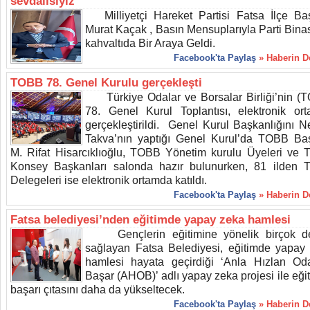
sevdalısıyız”
Milliyetçi Hareket Partisi Fatsa İlçe Ba
Murat Kaçak , Basın Mensuplarıyla Parti Bina
kahvaltıda Bir Araya Geldi.
Facebook'ta Paylaş
» Haberin 
TOBB 78. Genel Kurulu gerçekleşti
Türkiye Odalar ve Borsalar Birliği’nin (
78. Genel Kurul Toplantısı, elektronik or
gerçekleştirildi. Genel Kurul Başkanlığını N
Takva’nın yaptığı Genel Kurul’da TOBB Ba
M. Rifat Hisarcıklıoğlu, TOBB Yönetim kurulu Üyeleri ve
Konsey Başkanları salonda hazır bulunurken, 81 ilden
Delegeleri ise elektronik ortamda katıldı.
Facebook'ta Paylaş
» Haberin 
Fatsa belediyesi’nden eğitimde yapay zeka hamlesi
Gençlerin eğitimine yönelik birçok de
sağlayan Fatsa Belediyesi, eğitimde yapay
hamlesi hayata geçirdiği ‘Anla Hızlan Od
Başar (AHOB)’ adlı yapay zeka projesi ile eği
başarı çıtasını daha da yükseltecek.
Facebook'ta Paylaş
» Haberin 