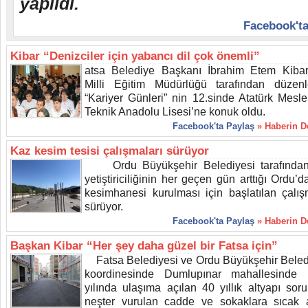
yapıldı.
Facebook'ta
Kibar “Denizciler için yabancı dil çok önemli”
atsa Belediye Başkanı İbrahim Etem Kibar
Milli Eğitim Müdürlüğü tarafından düzen
“Kariyer Günleri” nin 12.sinde Atatürk Mesle
Teknik Anadolu Lisesi’ne konuk oldu.
Facebook'ta Paylaş
» Haberin 
Kaz kesim tesisi çalışmaları sürüyor
Ordu Büyükşehir Belediyesi tarafından
yetiştiriciliğinin her geçen gün arttığı Ordu’
kesimhanesi kurulması için başlatılan çalış
sürüyor.
Facebook'ta Paylaş
» Haberin 
Başkan Kibar “Her şey daha güzel bir Fatsa için”
Fatsa Belediyesi ve Ordu Büyükşehir Beled
koordinesinde Dumlupınar mahallesinde
yılında ulaşıma açılan 40 yıllık altyapı sor
neşter vurulan cadde ve sokaklara sıcak a