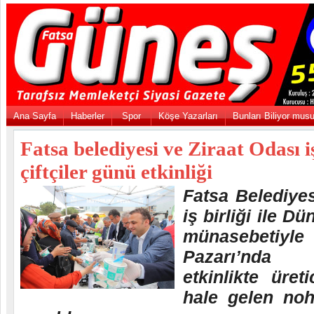
Ana Sayfa
Haberler
Spor
Köşe Yazarları
Bunları Biliyor mus
Fatsa belediyesi ve Ziraat Odası iş
çiftçiler günü etkinliği
Fatsa Belediyes
iş birliği ile D
münasebeti
Pazarı’nda
etkinlikte üret
hale gelen noh