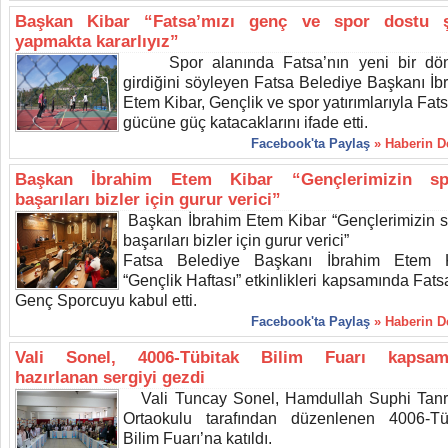
Başkan Kibar “Fatsa’mızı genç ve spor dostu ş
yapmakta kararlıyız”
Spor alanında Fatsa’nın yeni bir dö
girdiğini söyleyen Fatsa Belediye Başkanı İb
Etem Kibar, Gençlik ve spor yatırımlarıyla Fat
gücüne güç katacaklarını ifade etti.
Facebook'ta Paylaş
» Haberin 
Başkan İbrahim Etem Kibar “Gençlerimizin spo
başarıları bizler için gurur verici”
Başkan İbrahim Etem Kibar “Gençlerimizin sp
başarıları bizler için gurur verici”
Fatsa Belediye Başkanı İbrahim Etem K
“Gençlik Haftası” etkinlikleri kapsamında Fats
Genç Sporcuyu kabul etti.
Facebook'ta Paylaş
» Haberin 
Vali Sonel, 4006-Tübitak Bilim Fuarı kapsam
hazırlanan sergiyi gezdi
Vali Tuncay Sonel, Hamdullah Suphi Tanr
Ortaokulu tarafından düzenlenen 4006-Tü
Bilim Fuarı’na katıldı.