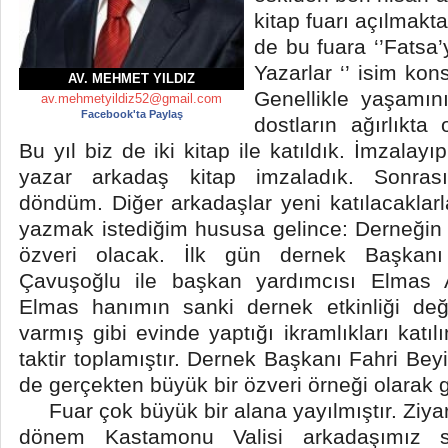
kitap fuarı açılmakta
de bu fuara ‘’Fatsa’
Yazarlar ‘’ isim kons
AV. MEHMET YILDIZ
Genellikle yaşamın
av.mehmetyildiz52@gmail.com
Facebook'ta Paylaş
dostların ağırlıkta
Bu yıl biz de iki kitap ile katıldık. İmzalayıp
yazar arkadaş kitap imzaladık. Sonras
döndüm. Diğer arkadaşlar yeni katılacaklarl
yazmak istediğim hususa gelince: Derneğin
özveri olacak. İlk gün dernek Başkanı
Çavuşoğlu ile başkan yardımcısı Elmas A
Elmas hanımın sanki dernek etkinliği deği
varmış gibi evinde yaptığı ikramlıkları katıl
taktir toplamıştır. Dernek Başkanı Fahri Bey
de gerçekten büyük bir özveri örneği olarak gö
Fuar çok büyük bir alana yayılmıştır. Ziya
dönem Kastamonu Valisi arkadaşımız st