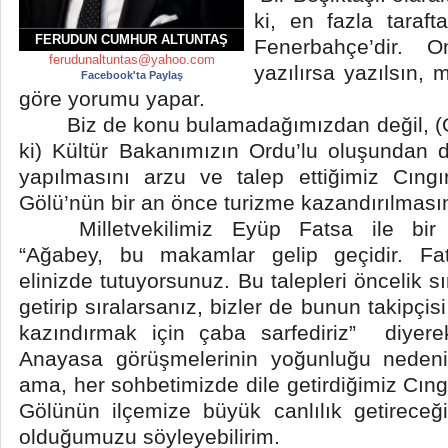
ki, en fazla taraf
FERUDUN CUMHUR ALTUNTAŞ
Fenerbahçe’dir. 
ferudunaltuntas@yahoo.com
yazılırsa yazılsın,
Facebook'ta Paylaş
göre yorumu yapar.
Biz de konu bulamadağımızdan değil, (
ki) Kültür Bakanımızın Ordu’lu oluşundan do
yapılmasını arzu ve talep ettiğimiz Cıng
Gölü’nün bir an önce turizme kazandırılmasın
Milletvekilimiz Eyüp Fatsa ile bir
“Ağabey, bu makamlar gelip geçidir. Fat
elinizde tutuyorsunuz. Bu talepleri öncelik
getirip sıralarsanız, bizler de bunun takipçisi
kazındırmak için çaba sarfediriz” diyere
Anayasa görüşmelerinin yoğunluğu nedeni
ama, her sohbetimizde dile getirdiğimiz Cın
Gölünün ilçemize büyük canlılık getireceğ
olduğumuzu söyleyebilirim.