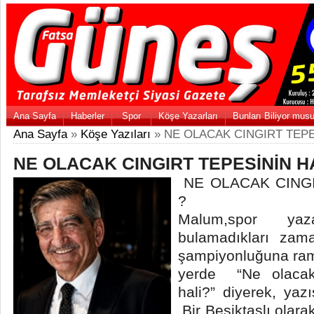
Ana Sayfa
Haberler
Spor
Köşe Yazarları
Bunları Biliyor mus
Ana Sayfa
»
Köşe Yazıları
» NE OLACAK CINGIRT TEPE
NE OLACAK CINGIRT TEPESİNİN H
NE OLACAK CINGI
?
Malum,spor yaz
bulamadıkları zama
şampiyonluğuna ram
yerde “Ne olacak
hali?” diyerek, yazı
Bir Beşiktaşlı olar