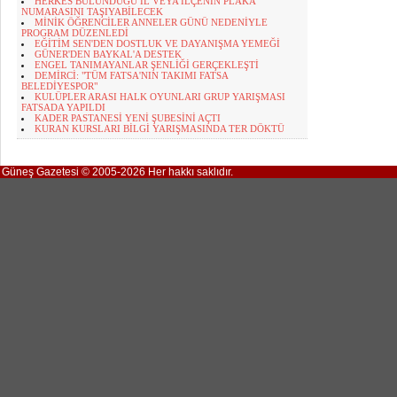
HERKES BULUNDUĞU İL VEYA İLÇENİN PLAKA
NUMARASINI TAŞIYABİLECEK
MİNİK ÖĞRENCİLER ANNELER GÜNÜ NEDENİYLE
PROGRAM DÜZENLEDİ
EĞİTİM SEN'DEN DOSTLUK VE DAYANIŞMA YEMEĞİ
GÜNER'DEN BAYKAL'A DESTEK
ENGEL TANIMAYANLAR ŞENLİĞİ GERÇEKLEŞTİ
DEMİRCİ: "TÜM FATSA'NIN TAKIMI FATSA
BELEDİYESPOR"
KULÜPLER ARASI HALK OYUNLARI GRUP YARIŞMASI
FATSADA YAPILDI
KADER PASTANESİ YENİ ŞUBESİNİ AÇTI
KURAN KURSLARI BİLGİ YARIŞMASINDA TER DÖKTÜ
Güneş Gazetesi © 2005-2026 Her hakkı saklıdır.