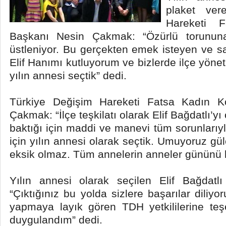
plaket ver
Hareketi F
Başkanı Nesin Çakmak: “Özürlü torununa
üstleniyor. Bu gerçekten emek isteyen ve sabı
Elif Hanımı kutluyorum ve bizlerde ilçe yöneti
yılın annesi seçtik” dedi.
Türkiye Değişim Hareketi Fatsa Kadın Ko
Çakmak: “İlçe teşkilatı olarak Elif Bağdatlı’yı
baktığı için maddi ve manevi tüm sorunlarıyla
için yılın annesi olarak seçtik. Umuyoruz g
eksik olmaz. Tüm annelerin anneler gününü 
Yılın annesi olarak seçilen Elif Bağdatlı
“Çıktığınız bu yolda sizlere başarılar diliyo
yapmaya layık gören TDH yetkililerine te
duygulandım” dedi.