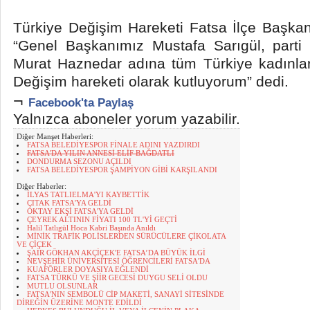
Türkiye Değişim Hareketi Fatsa İlçe Başkan
“Genel Başkanımız Mustafa Sarıgül, parti 
Murat Haznedar adına tüm Türkiye kadınla
Değişim hareketi olarak kutluyorum” dedi.
¬
Facebook'ta Paylaş
Yalnızca aboneler yorum yazabilir.
Diğer Manşet Haberleri:
FATSA BELEDİYESPOR FİNALE ADINI YAZDIRDI
FATSA'DA YILIN ANNESİ ELİF BAĞDATLI
DONDURMA SEZONU AÇILDI
FATSA BELEDİYESPOR ŞAMPİYON GİBİ KARŞILANDI
Diğer Haberler:
İLYAS TATLIELMA'YI KAYBETTİK
ÇITAK FATSA'YA GELDİ
OKTAY EKŞİ FATSA'YA GELDİ
ÇEYREK ALTININ FİYATI 100 TL'Yİ GEÇTİ
Halil Tatlıgül Hoca Kabri Başında Anıldı
MİNİK TRAFİK POLİSLERDEN SÜRÜCÜLERE ÇİKOLATA
VE ÇİÇEK
ŞAİR GÖKHAN AKÇİÇEK'E FATSA’DA BÜYÜK İLGİ
NEVŞEHİR ÜNİVERSİTESİ ÖĞRENCİLERİ FATSA'DA
KUAFÖRLER DOYASIYA EĞLENDİ
FATSA TÜRKÜ VE ŞİİR GECESİ DUYGU SELİ OLDU
MUTLU OLSUNLAR
FATSA'NIN SEMBOLÜ CİP MAKETİ, SANAYİ SİTESİNDE
DİREĞİN ÜZERİNE MONTE EDİLDİ