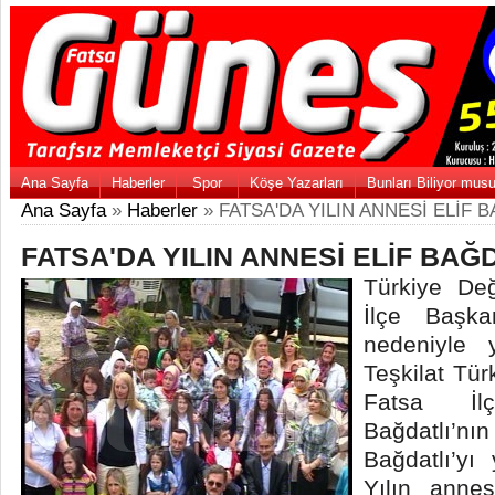
Ana Sayfa
Haberler
Spor
Köşe Yazarları
Bunları Biliyor mus
Ana Sayfa
»
Haberler
» FATSA'DA YILIN ANNESİ ELİF 
FATSA'DA YILIN ANNESİ ELİF BAĞ
Türkiye De
İlçe Başka
nedeniyle y
Teşkilat Tür
Fatsa İl
Bağdatlı
Bağdatlı’yı 
Yılın anne