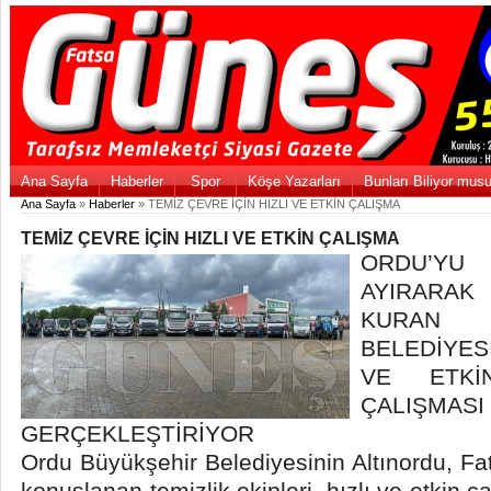
Ana Sayfa
Haberler
Spor
Köşe Yazarları
Bunları Biliyor mus
Ana Sayfa
»
Haberler
» TEMİZ ÇEVRE İÇİN HIZLI VE ETKİN ÇALIŞMA
TEMİZ ÇEVRE İÇİN HIZLI VE ETKİN ÇALIŞMA
ORDU’Y
AYIRARA
KURAN
BELEDİYES
VE ETKİ
ÇALIŞMASI
GERÇEKLEŞTİRİYOR
Ordu Büyükşehir Belediyesinin Altınordu, Fa
konuşlanan temizlik ekipleri, hızlı ve etkin ça