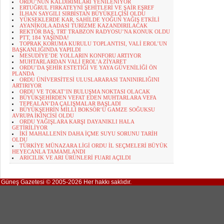
ORDU’NUN KALDIRIMLARI YENİLENİYOR
ERTUĞRUL FIRKATEYNİ ŞEHİTLERİ VE ŞAİR EŞREF
İLHAN SAYGILI SIRBİSTAN BÜYÜKELÇİSİ OLDU
YÜKSEKLERDE KAR, SAHİLDE YOĞUN YAĞIŞ ETKİLİ
AYANİKOLA ADASI TURİZME KAZANDIRILACAK
REKTÖR BAŞ, TRT TRABZON RADYOSU’NA KONUK OLDU
PTT, 184 YAŞINDA!
TOPRAK KORUMA KURULU TOPLANTISI, VALİ EROL’UN
BAŞKANLIĞINDA YAPILDI
MESUDİYE’DE YOLLARIN KONFORU ARTIYOR
MUHTARLARDAN VALİ EROL’A ZİYARET
ORDU’DA ŞEHİR ESTETİĞİ VE YAYA GÜVENİLİĞİ ÖN
PLANDA
ORDU ÜNİVERSİTESİ ULUSLARARASI TANINIRLIĞINI
ARTIRIYOR
ORDU VE TOKAT’IN BULUŞMA NOKTASI OLACAK
BÜYÜKŞEHİRDEN VEFAT EDEN MUHTARLARA VEFA
TEPEALAN’DA ÇALIŞMALAR BAŞLADI
BÜYÜKŞEHRİN MİLLİ BOKSÖR’Ü GAMZE SOĞUKSU
AVRUPA İKİNCİSİ OLDU
ORDU YAĞIŞLARA KARŞI DAYANIKLI HALA
GETİRİLİYOR
İKİ MAHALLENİN DAHA İÇME SUYU SORUNU TARİH
OLDU
TÜRKİYE MÜNAZARA LİGİ ORDU İL SEÇMELERİ BÜYÜK
HEYECANLA TAMAMLANDI
ARICILIK VE ARI ÜRÜNLERİ FUARI AÇILDI
Güneş Gazetesi © 2005-2026 Her hakkı saklıdır.