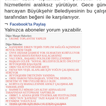
hizmetlerini aralıksız yürütüyor. Gece 
harcayan Büyükşehir Belediyesinin bu çalış
tarafından beğeni ile karşılanıyor.
¬
Facebook'ta Paylaş
Yalnızca aboneler yorum yazabilir.
Diğer Manşet Haberleri:
UKOME TOPLANTISI YAPILDI
Diğer Haberler:
KANSERDE ERKEN TEŞHİS TOPLUM SAĞLIĞI AÇISINDAN
BÜYÜK ÖNEM TAŞIR
ÜNYE DİZDAR ÇEŞMESİ YOK OLMAKTAN KURTULUYOR
BU MANZARAYA HAYRAN KALACAKSINIZ
VALİ EROL, BAŞARILI POLİSLERİ ÖDÜLLENDİRDİ
BAŞKAN GÜLER: “SOSYAL BELEDİYECİLİKTE ÖNCÜYÜZ”
BÜYÜKŞEHİR KIŞA HAZIR
ORDU’DA SÜTÜN DEĞERİ ARTTI
FATSA’NIN YEŞİL ALANLARI İÇİN YOĞUN ÇALIŞMALAR
SÜRÜYOR
BÜYÜKŞEHİR ÜRETİCİNİN YANINDA
ORDU BAROSU'NDA BAŞKAN, YÖNETİM, DİSİPLİN,
DENETİM VE TBB ÜYELERİ BELLİ OLDU
KURTULUŞ MAHALLESİNDE ASFALT ÇALIŞMALARI
TAMAMLANDI
RAHMETLİ MİMAR CAN ALTAY ADINA AİLESİ
TARAFINDAN KÜTÜPHANE YAPTIRILDI
OBBKT, 9. ADANA ŞEHİR TİYATROLARI FESTİVALİNDE
ORDU’NUN ‘KATKISIZ’ TAZE KAŞAR VE KOLOT
PEYNİRİNE YOĞUN İLGİ
TEMİZ ÇEVRE İÇİN HIZLI VE ETKİN ÇALIŞMA