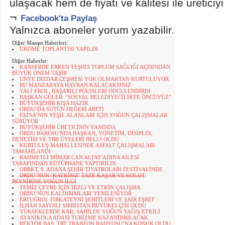
ulaşacak hem de fiyatı ve kalitesi ile üretic
¬
Facebook'ta Paylaş
Yalnızca aboneler yorum yazabilir.
Diğer Manşet Haberleri:
UKOME TOPLANTISI YAPILDI
Diğer Haberler:
KANSERDE ERKEN TEŞHİS TOPLUM SAĞLIĞI AÇISINDAN
BÜYÜK ÖNEM TAŞIR
ÜNYE DİZDAR ÇEŞMESİ YOK OLMAKTAN KURTULUYOR
BU MANZARAYA HAYRAN KALACAKSINIZ
VALİ EROL, BAŞARILI POLİSLERİ ÖDÜLLENDİRDİ
BAŞKAN GÜLER: “SOSYAL BELEDİYECİLİKTE ÖNCÜYÜZ”
BÜYÜKŞEHİR KIŞA HAZIR
ORDU’DA SÜTÜN DEĞERİ ARTTI
FATSA’NIN YEŞİL ALANLARI İÇİN YOĞUN ÇALIŞMALAR
SÜRÜYOR
BÜYÜKŞEHİR ÜRETİCİNİN YANINDA
ORDU BAROSU'NDA BAŞKAN, YÖNETİM, DİSİPLİN,
DENETİM VE TBB ÜYELERİ BELLİ OLDU
KURTULUŞ MAHALLESİNDE ASFALT ÇALIŞMALARI
TAMAMLANDI
RAHMETLİ MİMAR CAN ALTAY ADINA AİLESİ
TARAFINDAN KÜTÜPHANE YAPTIRILDI
OBBKT, 9. ADANA ŞEHİR TİYATROLARI FESTİVALİNDE
ORDU’NUN ‘KATKISIZ’ TAZE KAŞAR VE KOLOT
PEYNİRİNE YOĞUN İLGİ
TEMİZ ÇEVRE İÇİN HIZLI VE ETKİN ÇALIŞMA
ORDU’NUN KALDIRIMLARI YENİLENİYOR
ERTUĞRUL FIRKATEYNİ ŞEHİTLERİ VE ŞAİR EŞREF
İLHAN SAYGILI SIRBİSTAN BÜYÜKELÇİSİ OLDU
YÜKSEKLERDE KAR, SAHİLDE YOĞUN YAĞIŞ ETKİLİ
AYANİKOLA ADASI TURİZME KAZANDIRILACAK
REKTÖR BAŞ, TRT TRABZON RADYOSU’NA KONUK OLDU