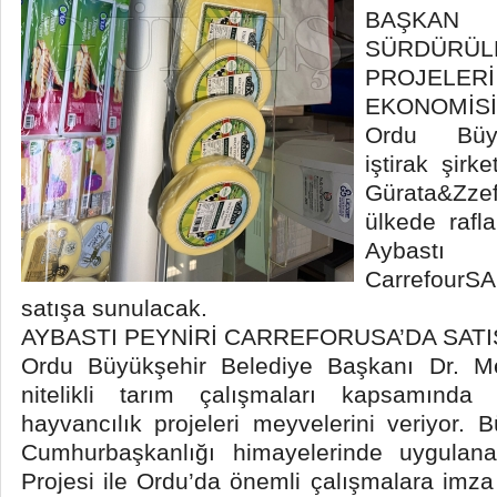
BAŞKA
SÜRDÜRÜ
PROJEL
EKONOMİSİ
Ordu Büyü
iştirak şir
Gürata&Zze
ülkede rafl
Aybastı 
CarrefourSA
satışa sunulacak.
AYBASTI PEYNİRİ CARREFORUSA’DA SAT
Ordu Büyükşehir Belediye Başkanı Dr. Me
nitelikli tarım çalışmaları kapsamında 
hayvancılık projeleri meyvelerini veriyor. 
Cumhurbaşkanlığı himayelerinde uygulan
Projesi ile Ordu’da önemli çalışmalara imz