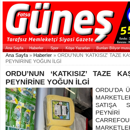
Ana Sayfa
Haberler
Spor
Köşe Yazarları
Bunları Biliyor mus
Ana Sayfa
»
Haberler
» ORDU’NUN ‘KATKISIZ’ TAZE K
PEYNİRİNE YOĞUN İLGİ
ORDU’NUN ‘KATKISIZ’ TAZE K
PEYNİRİNE YOĞUN İLGİ
ORDU’DA Ü
MARKETLE
SATIŞA S
PEYNİ
CARREF
MARKETLER