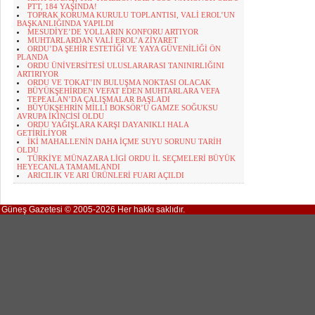
PTT, 184 YAŞINDA!
TOPRAK KORUMA KURULU TOPLANTISI, VALİ EROL’UN
BAŞKANLIĞINDA YAPILDI
MESUDİYE’DE YOLLARIN KONFORU ARTIYOR
MUHTARLARDAN VALİ EROL’A ZİYARET
ORDU’DA ŞEHİR ESTETİĞİ VE YAYA GÜVENİLİĞİ ÖN
PLANDA
ORDU ÜNİVERSİTESİ ULUSLARARASI TANINIRLIĞINI
ARTIRIYOR
ORDU VE TOKAT’IN BULUŞMA NOKTASI OLACAK
BÜYÜKŞEHİRDEN VEFAT EDEN MUHTARLARA VEFA
TEPEALAN’DA ÇALIŞMALAR BAŞLADI
BÜYÜKŞEHRİN MİLLİ BOKSÖR’Ü GAMZE SOĞUKSU
AVRUPA İKİNCİSİ OLDU
ORDU YAĞIŞLARA KARŞI DAYANIKLI HALA
GETİRİLİYOR
İKİ MAHALLENİN DAHA İÇME SUYU SORUNU TARİH
OLDU
TÜRKİYE MÜNAZARA LİGİ ORDU İL SEÇMELERİ BÜYÜK
HEYECANLA TAMAMLANDI
ARICILIK VE ARI ÜRÜNLERİ FUARI AÇILDI
Güneş Gazetesi © 2005-2026 Her hakkı saklıdır.