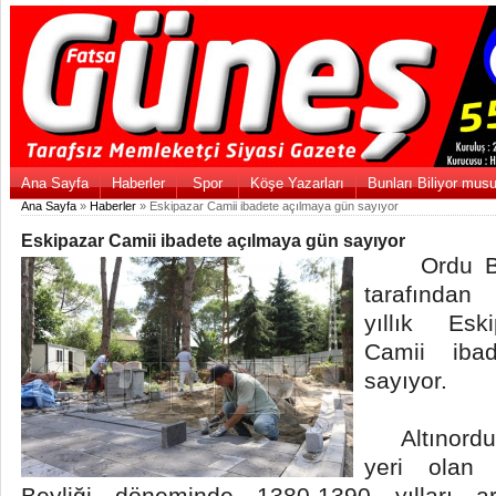
Ana Sayfa
Haberler
Spor
Köşe Yazarları
Bunları Biliyor mus
Ana Sayfa
»
Haberler
» Eskipazar Camii ibadete açılmaya gün sayıyor
Eskipazar Camii ibadete açılmaya gün sayıyor
Ordu Büyü
tarafından
yıllık Esk
Camii iba
sayıyor.
Altınordu i
yeri olan 
Beyliği döneminde 1380-1390 yılları a