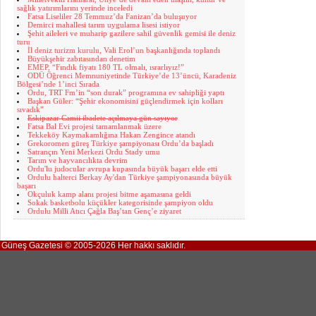
sağlık yatırımlarını yerinde inceledi
Fatsa Liseliler 28 Temmuz’da Fanizan’da buluşuyor
Demirci mahallesi tarım uygulama lisesi istiyor
Şehit aileleri ve muharip gazilere sahil güvenlik gemisi ile deniz
turu
İl deniz turizm kurulu, Vali Erol’un başkanlığında toplandı
Büyükşehir zabıtasından denetim
EMEP, “Fındık fiyatı 180 TL olmalı, ısrarlıyız!”
ODÜ Öğrenci Memnuniyetinde Türkiye’de 13’üncü, Karadeniz
Bölgesi’nde 1’inci Sırada
Ordu, TRT Fm’in “son durak” programına ev sahipliği yaptı
Başkan Güler: “Şehir ekonomisini güçlendirmek için kolları
sıvadık”
Eskipazar Camii ibadete açılmaya gün sayıyor
Fatsa Bal Evi projesi tamamlanmak üzere
Tekkeköy Kaymakamlığına Hakan Zengince atandı
Grekoromen güreş Türkiye şampiyonası Ordu’da başladı
Satrançın Yeni Merkezi Ordu Stady umu
Tarım ve hayvancılıkta devrim
Ordu'lu judocular avrupa kupasında büyük başarı elde etti
Ordulu halterci Berkay Ay'dan Türkiye şampiyonasında büyük
başarı
Okçuluk kamp alanı projesi bitme aşamasına geldi
Sokak basketbolu küçükler kategorisinde şampiyon oldu
Ordulu Milli Atıcı Çağla Baş’tan Genç’e ziyaret
Güneş Gazetesi © 2005-2026 Her hakkı saklıdır.