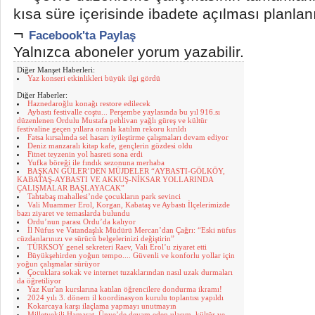
kısa süre içerisinde ibadete açılması planlan
¬
Facebook'ta Paylaş
Yalnızca aboneler yorum yazabilir.
Diğer Manşet Haberleri:
Yaz konseri etkinlikleri büyük ilgi gördü
Diğer Haberler:
Haznedaroğlu konağı restore edilecek
Aybastı festivalle coştu... Perşembe yaylasında bu yıl 916.sı
düzenlenen Ordulu Mustafa pehlivan yağlı güreş ve kültür
festivaline geçen yıllara oranla katılım rekoru kırıldı
Fatsa kırsalında sel hasarı iyileştirme çalışmaları devam ediyor
Deniz manzaralı kitap kafe, gençlerin gözdesi oldu
Fitnet teyzenin yol hasreti sona erdi
Yufka böreği ile fındık sezonuna merhaba
BAŞKAN GÜLER’DEN MÜJDELER “AYBASTI-GÖLKÖY,
KABATAŞ-AYBASTI VE AKKUŞ-NİKSAR YOLLARINDA
ÇALIŞMALAR BAŞLAYACAK”
Tahtabaş mahallesi’nde çocukların park sevinci
Vali Muammer Erol, Korgan, Kabataş ve Aybastı İlçelerimizde
bazı ziyaret ve temaslarda bulundu
Ordu’nun parası Ordu’da kalıyor
İl Nüfus ve Vatandaşlık Müdürü Mercan’dan Çağrı: “Eski nüfus
cüzdanlarınızı ve sürücü belgelerinizi değiştirin”
TÜRKSOY genel sekreteri Raev, Vali Erol’u ziyaret etti
Büyükşehirden yoğun tempo.... Güvenli ve konforlu yollar için
yoğun çalışmalar sürüyor
Çocuklara sokak ve internet tuzaklarından nasıl uzak durmaları
da öğretiliyor
Yaz Kur'an kurslarına katılan öğrencilere dondurma ikramı!
2024 yılı 3. dönem il koordinasyon kurulu toplantısı yapıldı
Kokarcaya karşı ilaçlama yapmayı unutmayın
Milletvekili Hamarat, Ünye’de devam eden ulaşım, kültür ve