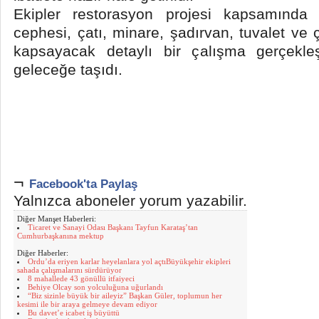
Ekipler restorasyon projesi kapsamında 
cephesi, çatı, minare, şadırvan, tuvalet ve
kapsayacak detaylı bir çalışma gerçekleşt
geleceğe taşıdı.
¬
Facebook'ta Paylaş
Yalnızca aboneler yorum yazabilir.
Diğer Manşet Haberleri:
Ticaret ve Sanayi Odası Başkanı Tayfun Karataş’tan
Cumhurbaşkanına mektup
Diğer Haberler:
Ordu’da eriyen karlar heyelanlara yol açtıBüyükşehir ekipleri
sahada çalışmalarını sürdürüyor
8 mahallede 43 gönüllü itfaiyeci
Behiye Olcay son yolculuğuna uğurlandı
“Biz sizinle büyük bir aileyiz” Başkan Güler, toplumun her
kesimi ile bir araya gelmeye devam ediyor
Bu davet’e icabet iş büyüttü