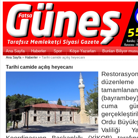
Ana Sayfa
Haberler
Spor
Köşe Yazarları
Bunları Biliyor mus
Ana Sayfa
»
Haberler
» Tarihi camide açılış heyecanı
Tarihi camide açılış heyecanı
Restora
düzenle
tamamlanan 
(bayrambey
cuma gün
gerçekleştir
Ordu Büyükş
Valiliği 
Koordinasyon Başkanlığı (YİKOB) tarafı