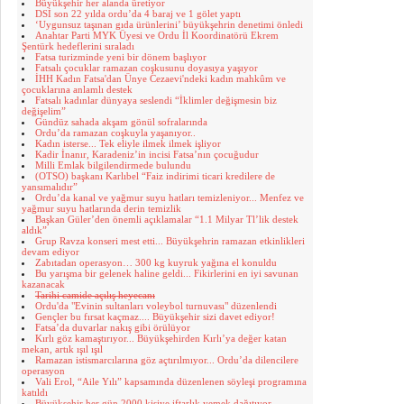
Büyükşehir her alanda üretiyor
DSİ son 22 yılda ordu’da 4 baraj ve 1 gölet yaptı
‘Uygunsuz taşınan gıda ürünlerini’ büyükşehrin denetimi önledi
Anahtar Parti MYK Üyesi ve Ordu İl Koordinatörü Ekrem
Şentürk hedeflerini sıraladı
Fatsa turizminde yeni bir dönem başlıyor
Fatsalı çocuklar ramazan coşkusunu doyasıya yaşıyor
İHH Kadın Fatsa'dan Ünye Cezaevi'ndeki kadın mahkûm ve
çocuklarına anlamlı destek
Fatsalı kadınlar dünyaya seslendi “İklimler değişmesin biz
değişelim”
Gündüz sahada akşam gönül sofralarında
Ordu’da ramazan coşkuyla yaşanıyor..
Kadın isterse... Tek eliyle ilmek ilmek işliyor
Kadir İnanır, Karadeniz’in incisi Fatsa’nın çocuğudur
Milli Emlak bilgilendirmede bulundu
(OTSO) başkanı Karlıbel “Faiz indirimi ticari kredilere de
yansımalıdır”
Ordu’da kanal ve yağmur suyu hatları temizleniyor... Menfez ve
yağmur suyu hatlarında derin temizlik
Başkan Güler’den önemli açıklamalar “1.1 Milyar Tl’lik destek
aldık”
Grup Ravza konseri mest etti... Büyükşehrin ramazan etkinlikleri
devam ediyor
Zabıtadan operasyon… 300 kg kuyruk yağına el konuldu
Bu yarışma bir gelenek haline geldi... Fikirlerini en iyi savunan
kazanacak
Tarihi camide açılış heyecanı
Ordu'da "Evinin sultanları voleybol turnuvası" düzenlendi
Gençler bu fırsat kaçmaz.... Büyükşehir sizi davet ediyor!
Fatsa’da duvarlar nakış gibi örülüyor
Kırlı göz kamaştırıyor... Büyükşehirden Kırlı’ya değer katan
mekan, artık ışıl ışıl
Ramazan istismarcılarına göz açtırılmıyor... Ordu’da dilencilere
operasyon
Vali Erol, “Aile Yılı” kapsamında düzenlenen söyleşi programına
katıldı
Büyükşehir her gün 2000 kişiye iftarlık yemek dağıtıyor