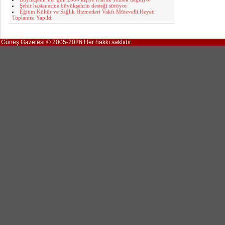
Şehir hastanesine büyükşehrin desteği sürüyor
Eğitim Kültür ve Sağlık Hizmetleri Vakfı Mütevelli Heyeti
Toplantısı Yapıldı
Güneş Gazetesi © 2005-2026 Her hakkı saklıdır.