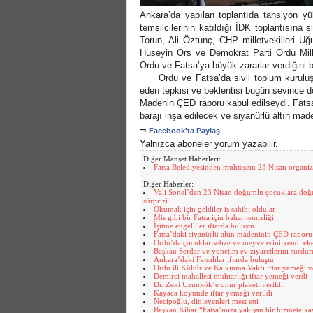
Ankara’da yapılan toplantıda tansiyon yük
temsilcilerinin katıldığı İDK toplantısına
Torun, Ali Öztunç, CHP milletvekilleri Uğu
Hüseyin Örs ve Demokrat Parti Ordu Millet
Ordu ve Fatsa’ya büyük zararlar verdiğini b
Ordu ve Fatsa’da sivil toplum kuruluşları
eden tepkisi ve beklentisi bugün sevince 
Madenin ÇED raporu kabul edilseydi. Fatsa’
barajı inşa edilecek ve siyanürlü altın made
¬
Facebook'ta Paylaş
Yalnızca aboneler yorum yazabilir.
Diğer Manşet Haberleri:
Fatsa Belediyesinden muhteşem 23 Nisan organi
Diğer Haberler:
Vali Sonel’den 23 Nisan doğumlu çocuklara do
sürprizi
Okumak için geldiler iş sahibi oldular
Mis gibi bir Fatsa için bahar temizliği
İşitme engelliler iftarda buluştu
Fatsa’daki siyanürlü altın madeninin ÇED raporu
Ordu’da çocuklar sebze ve meyvelerini kendi ek
Başkan Serdar ve yönetim ev ziyaretlerini sürdü
Ankara’daki Fatsalılar iftarda buluştu
Ordu ili Kültür ve Kalkınma Vakfı iftar yemeği v
Demirci mahallesi muhtarlığı iftar yemeği verdi
Dr. Zeki Uzunkök’e onur plaketi verildi
Kayaca köyünde iftar yemeği verildi
Necipoğlu, dinleyenleri mest etti
Başkan Kibar “Fatsa’mıza yakışan bir hizmete k