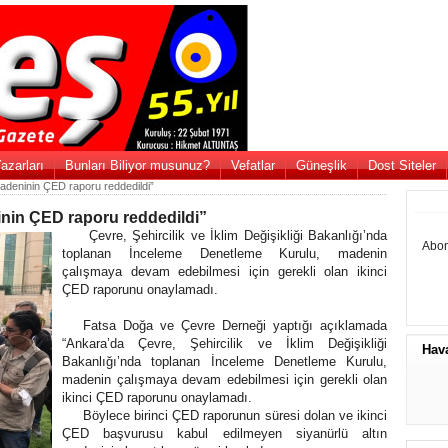
azarları
Bunları Biliyor musunuz?
Vefatlar
Güneşlik
Dost Siteler
madeninin ÇED raporu reddedildi”
inin ÇED raporu reddedildi”
Çevre, Şehircilik ve İklim Değişikliği Bakanlığı’nda
Abon
toplanan İnceleme Denetleme Kurulu, madenin
çalışmaya devam edebilmesi için gerekli olan ikinci
ÇED raporunu onaylamadı.
Fatsa Doğa ve Çevre Derneği yaptığı açıklamada
“Ankara’da Çevre, Şehircilik ve İklim Değişikliği
Hav
Bakanlığı’nda toplanan İnceleme Denetleme Kurulu,
madenin çalışmaya devam edebilmesi için gerekli olan
ikinci ÇED raporunu onaylamadı.
Böylece birinci ÇED raporunun süresi dolan ve ikinci
ÇED başvurusu kabul edilmeyen siyanürlü altın