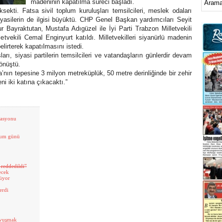
madeninin kapatılma süreci başladı.
sekti. Fatsa sivil toplum kuruluşları temsilcileri, meslek odaları
 siyasilerin de ilgisi büyüktü. CHP Genel Başkan yardımcıları Seyit
r Bayraktutan, Mustafa Adıgüzel ile İyi Parti Trabzon Milletvekili
vekili Cemal Enginyurt katıldı. Milletvekilleri siyanürlü madenin
elirterek kapatılmasını istedi.
, siyasi partilerin temsilcileri ve vatandaşların günlerdir devam
dönüştü.
nın tepesine 3 milyon metreküplük, 50 metre derinliğinde bir zehir
ni iki katına çıkacaktı.”
zasyonu
ğum günü
 reddedildi”
ecek
rüyor
erdi
avuşmak