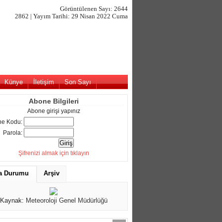
Görüntülenen Sayı: 2644
2862 | Yayım Tarihi: 29 Nisan 2022 Cuma
Künye
İletişim
Son Sayı
Abone Bilgileri
Abone girişi yapınız
e Kodu:
Parola:
Şifrenizi almak için tıklayın
a Durumu
Arşiv
Kaynak:
Meteoroloji Genel Müdürlüğü