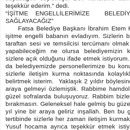
teşekkür ederim.” dedi.
“İŞİTME ENGELLİLERİMİZE BELEDİY
SAĞLAYACAĞIZ”
Fatsa Belediye Başkanı İbrahim Etem Kib
işitme engelli babanın evladıyım. Sizlerin bi
taraftan sesi ve temsilcisi tercümanı olmak 
yapabileceğim ne olursa belediyemizin 
sizlere açık olduğunu ifade etmek istiyorum. 
da belediyemizde personellerimize bu konu
sizlerle iletişim kurma noktasında kolaylı
belirtmek isterim. Yaklaşık 2 yıldır böylesin
araya gelmeyi özlemiştik. Rabbime hamdols
güzel sofralarda buluşuyoruz. Rabbim bizler
bırakmasın. Geleneksel hale gelmiş bu güzel 
yıl yine bir araya geliriz inşallah. Ben bu
tertibinde sizlerle her zaman iletişim kurm
Yusuf hocama ayrıca teşekkür etmek istiyo