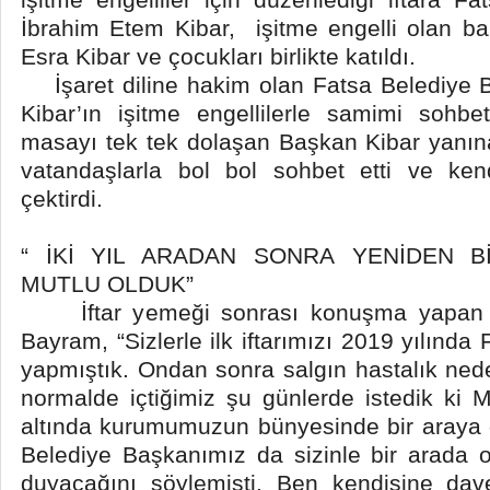
İbrahim Etem Kibar, işitme engelli olan ba
Esra Kibar ve çocukları birlikte katıldı.
İşaret diline hakim olan Fatsa Belediye 
Kibar’ın işitme engellilerle samimi sohbe
masayı tek tek dolaşan Başkan Kibar yanına
vatandaşlarla bol bol sohbet etti ve kendi
çektirdi.
“ İKİ YIL ARADAN SONRA YENİDEN B
MUTLU OLDUK”
İftar yemeği sonrası konuşma yapan 
Bayram, “Sizlerle ilk iftarımızı 2019 yılında
yapmıştık. Ondan sonra salgın hastalık nede
normalde içtiğimiz şu günlerde istedik ki 
altında kurumumuzun bünyesinde bir araya g
Belediye Başkanımız da sizinle bir arada
duyacağını söylemişti. Ben kendisine dave