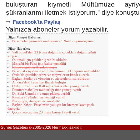
buluşturan kıymetli Müftümüze ayriye
şükranlarımı iletmek istiyorum.” diye konuştu
¬
Facebook'ta Paylaş
Yalnızca aboneler yorum yazabilir.
Diğer Manşet Haberleri:
Fatsa Belediyesinden muhteşem 23 Nisan organizasyonu
Diğer Haberler:
Vali Sonel’den 23 Nisan doğumlu çocuklara doğum günü
sürprizi
Okumak için geldiler iş sahibi oldular
Mis gibi bir Fatsa için bahar temizliği
İşitme engelliler iftarda buluştu
Fatsa’daki siyanürlü altın madeninin ÇED raporu reddedildi”
Ordu’da çocuklar sebze ve meyvelerini kendi ekecek
Başkan Serdar ve yönetim ev ziyaretlerini sürdürüyor
Ankara’daki Fatsalılar iftarda buluştu
Ordu ili Kültür ve Kalkınma Vakfı iftar yemeği verdi
Demirci mahallesi muhtarlığı iftar yemeği verdi
Dr. Zeki Uzunkök’e onur plaketi verildi
Kayaca köyünde iftar yemeği verildi
Necipoğlu, dinleyenleri mest etti
Başkan Kibar “Fatsa’mıza yakışan bir hizmete kavuşmak
üzereyiz”
Çocuk korosunun 23 nisan konseri keyif verdi
Güneş Gazetesi © 2005-2026 Her hakkı saklıdır.