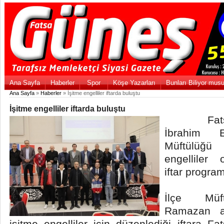
Ana Sayfa
Haberler
Spor
Köşe Yazarları
Bunları Biliyor mus
Ana Sayfa
»
Haberler
» İşitme engelliler iftarda buluştu
İşitme engelliler iftarda buluştu
Fatsa Be
İbrahim 
Müftülüğü
engelliler
iftar program
İlçe Müft
Ramazan a
işitme engelliler için düzenlediği iftara F