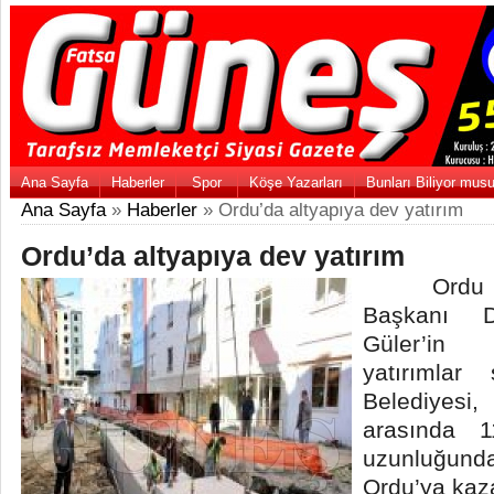
Ana Sayfa
Haberler
Spor
Köşe Yazarları
Bunları Biliyor mus
Ana Sayfa
»
Haberler
» Ordu’da altyapıya dev yatırım
Ordu’da altyapıya dev yatırım
Ordu Büy
Başkanı 
Güler’in 
yatırımlar
Belediyesi
arasında 
uzunluğunda
Ordu’ya kaz