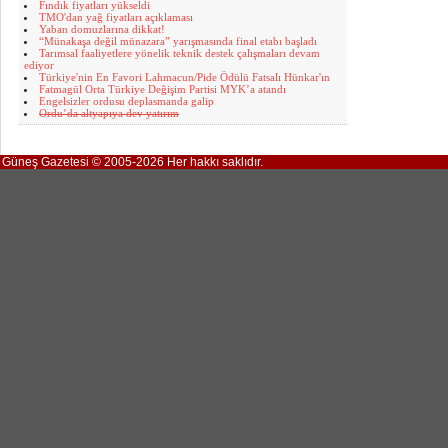
Fındık fiyatları yükseldi
TMO'dan yağ fiyatları açıklaması
Yaban domuzlarına dikkat!
“Münakaşa değil münazara” yarışmasında final etabı başladı
Tarımsal faaliyetlere yönelik teknik destek çalışmaları devam
ediyor
Türkiye'nin En Favori Lahmacun/Pide Ödülü Fatsalı Hünkar'ın
Fatmagül Orta Türkiye Değişim Partisi MYK’a atandı
Engelsizler ordusu deplasmanda galip
Ordu’da altyapıya dev yatırım
Güneş Gazetesi © 2005-2026 Her hakkı saklıdır.