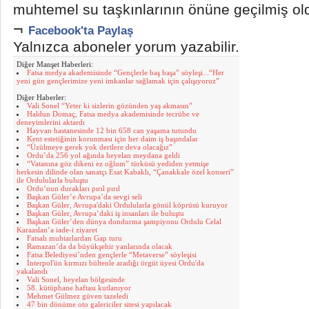
muhtemel su taşkınlarının önüne geçilmiş ol
¬
Facebook'ta Paylaş
Yalnızca aboneler yorum yazabilir.
Diğer Manşet Haberleri:
Fatsa medya akademisinde “Gençlerle baş başa” söyleşi...“Her
yeni gün gençlerimize yeni imkanlar sağlamak için çalışıyoruz”
Diğer Haberler:
Vali Sonel “Yeter ki sizlerin gözünden yaş akmasın”
Haldun Domaç, Fatsa medya akademisinde tecrübe ve
deneyimlerini aktardı
Hayvan hastanesinde 12 bin 658 can yaşama tutundu
Kent estetiğinin korunması için her daim iş başındalar
“Üzülmeye gerek yok dertlere deva olacağız”
Ordu’da 256 yol ağında heyelan meydana geldi
“Vatanına göz dikeni ez oğlum” türküsü yediden yetmişe
herkesin dilinde olan sanatçı Esat Kabaklı, “Çanakkale özel konseri”
ile Ordulularla buluştu
Ordu’nun durakları pırıl pırıl
Başkan Güler’e Avrupa’da sevgi seli
Başkan Güler, Avrupa'daki Ordulularla gönül köprüsü kuruyor
Başkan Güler, Avrupa’daki iş insanları ile buluştu
Başkan Güler’den dünya dondurma şampiyonu Ordulu Celal
Karaaslan’a iade-i ziyaret
Fatsalı muhtarlardan Gap turu
Ramazan’da da büyükşehir yanlarında olacak
Fatsa Belediyesi’nden gençlerle “Metaverse” söyleşisi
İnterpol'ün kırmızı bültenle aradığı örgüt üyesi Ordu'da
yakalandı
Vali Sonel, heyelan bölgesinde
58. kütüphane haftası kutlanıyor
Mehmet Gülmez güven tazeledi
47 bin dönüme oto galericiler sitesi yapılacak