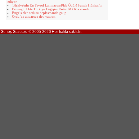
ediyor
Türkiye'nin En Favori Lahmacun/Pide Ödülü Fatsalı Hünkar'ın
Fatmagül Orta Türkiye Değişim Partisi MYK’a atandı
Engelsizler ordusu deplasmanda galip
Ordu’da altyapıya dev yatırım
Güneş Gazetesi © 2005-2026 Her hakkı saklıdır.