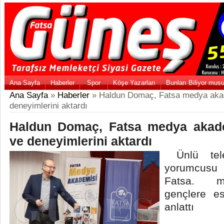
Ana Sayfa
Haberler
Spor
Köşe Yazarları
Bunları Biliyor mus
Ana Sayfa
»
Haberler
» Haldun Domaç, Fatsa medya akad
deneyimlerini aktardı
Haldun Domaç, Fatsa medya akade
ve deneyimlerini aktardı
Ünlü tele
yorumcus
Fatsa. me
gençlere e
anlattı