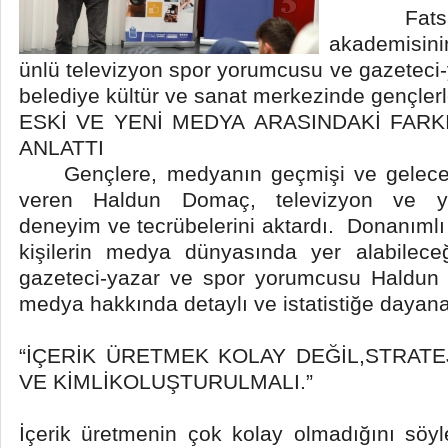
Fatsa Be
akademisi
ünlü televizyon spor yorumcusu ve gazetec
belediye kültür ve sanat merkezinde gençlerle
ESKİ VE YENİ MEDYA ARASINDAKİ FARKI
ANLATTI
Gençlere, medyanın geçmişi ve geleceği
veren Haldun Domaç, televizyon ve ya
deneyim ve tecrübelerini aktardı. Donanımlı 
kişilerin medya dünyasında yer alabilece
gazeteci-yazar ve spor yorumcusu Haldun
medya hakkında detaylı ve istatistiğe dayana
“İÇERİK ÜRETMEK KOLAY DEĞİL,STRAT
VE KİMLİKOLUŞTURULMALI.”
İçerik üretmenin çok kolay olmadığını sö