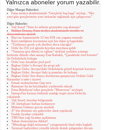
Yalnızca aboneler yorum yazabilir.
Diğer Manşet Haberleri:
Fatsa medya akademisinde “Gençlerle baş başa” söyleşi...“Her
yeni gün gençlerimize yeni imkanlar sağlamak için çalışıyoruz”
Diğer Haberler:
Vali Sonel “Yeter ki sizlerin gözünden yaş akmasın”
Haldun Domaç, Fatsa medya akademisinde tecrübe ve
deneyimlerini aktardı
Hayvan hastanesinde 12 bin 658 can yaşama tutundu
Kent estetiğinin korunması için her daim iş başındalar
“Üzülmeye gerek yok dertlere deva olacağız”
Ordu’da 256 yol ağında heyelan meydana geldi
“Vatanına göz dikeni ez oğlum” türküsü yediden yetmişe
herkesin dilinde olan sanatçı Esat Kabaklı, “Çanakkale özel konseri”
ile Ordulularla buluştu
Ordu’nun durakları pırıl pırıl
Başkan Güler’e Avrupa’da sevgi seli
Başkan Güler, Avrupa'daki Ordulularla gönül köprüsü kuruyor
Başkan Güler, Avrupa’daki iş insanları ile buluştu
Başkan Güler’den dünya dondurma şampiyonu Ordulu Celal
Karaaslan’a iade-i ziyaret
Fatsalı muhtarlardan Gap turu
Ramazan’da da büyükşehir yanlarında olacak
Fatsa Belediyesi’nden gençlerle “Metaverse” söyleşisi
İnterpol'ün kırmızı bültenle aradığı örgüt üyesi Ordu'da
yakalandı
Vali Sonel, heyelan bölgesinde
58. kütüphane haftası kutlanıyor
Mehmet Gülmez güven tazeledi
47 bin dönüme oto galericiler sitesi yapılacak
Fındık fiyatları yükseldi
TMO'dan yağ fiyatları açıklaması
Yaban domuzlarına dikkat!
“Münakaşa değil münazara” yarışmasında final etabı başladı
Tarımsal faaliyetlere yönelik teknik destek çalışmaları devam