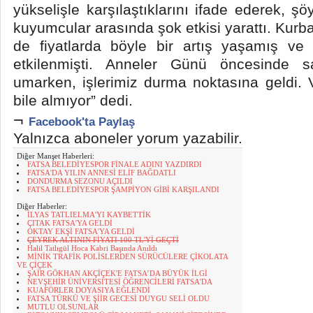
yükselişle karşılaştıklarını ifade ederek, şö
kuyumcular arasında şok etkisi yarattı. Kur
de fiyatlarda böyle bir artış yaşamış ve 
etkilenmişti. Anneler Günü öncesinde sat
umarken, işlerimiz durma noktasına geldi. 
bile almıyor” dedi.
¬
Facebook'ta Paylaş
Yalnızca aboneler yorum yazabilir.
Diğer Manşet Haberleri:
FATSA BELEDİYESPOR FİNALE ADINI YAZDIRDI
FATSA'DA YILIN ANNESİ ELİF BAĞDATLI
DONDURMA SEZONU AÇILDI
FATSA BELEDİYESPOR ŞAMPİYON GİBİ KARŞILANDI
Diğer Haberler:
İLYAS TATLIELMA'YI KAYBETTİK
ÇITAK FATSA'YA GELDİ
OKTAY EKŞİ FATSA'YA GELDİ
ÇEYREK ALTININ FİYATI 100 TL'Yİ GEÇTİ
Halil Tatlıgül Hoca Kabri Başında Anıldı
MİNİK TRAFİK POLİSLERDEN SÜRÜCÜLERE ÇİKOLATA
VE ÇİÇEK
ŞAİR GÖKHAN AKÇİÇEK'E FATSA’DA BÜYÜK İLGİ
NEVŞEHİR ÜNİVERSİTESİ ÖĞRENCİLERİ FATSA'DA
KUAFÖRLER DOYASIYA EĞLENDİ
FATSA TÜRKÜ VE ŞİİR GECESİ DUYGU SELİ OLDU
MUTLU OLSUNLAR