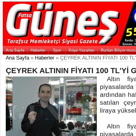
Ana Sayfa
Haberler
Spor
Köşe Yazarları
Bunları Biliyor mus
Ana Sayfa
»
Haberler
» ÇEYREK ALTININ FİYATI 100 TL
ÇEYREK ALTININ FİYATI 100 TL'Yİ 
Altın fiyat
piyasalarda
ardından haf
satılan çeyr
liraya yüksel
Altın fiyat
piyasalarda