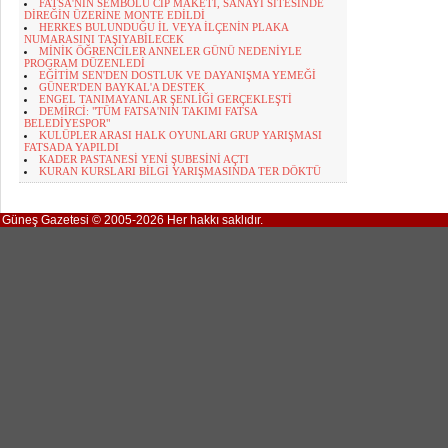
FATSA'NIN SEMBOLÜ CİP MAKETİ, SANAYİ SİTESİNDE
DİREĞİN ÜZERİNE MONTE EDİLDİ
HERKES BULUNDUĞU İL VEYA İLÇENİN PLAKA
NUMARASINI TAŞIYABİLECEK
MİNİK ÖĞRENCİLER ANNELER GÜNÜ NEDENİYLE
PROGRAM DÜZENLEDİ
EĞİTİM SEN'DEN DOSTLUK VE DAYANIŞMA YEMEĞİ
GÜNER'DEN BAYKAL'A DESTEK
ENGEL TANIMAYANLAR ŞENLİĞİ GERÇEKLEŞTİ
DEMİRCİ: "TÜM FATSA'NIN TAKIMI FATSA
BELEDİYESPOR"
KULÜPLER ARASI HALK OYUNLARI GRUP YARIŞMASI
FATSADA YAPILDI
KADER PASTANESİ YENİ ŞUBESİNİ AÇTI
KURAN KURSLARI BİLGİ YARIŞMASINDA TER DÖKTÜ
Güneş Gazetesi © 2005-2026 Her hakkı saklıdır.