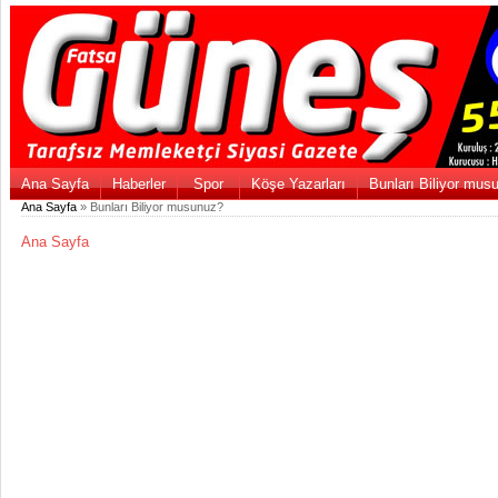
Ana Sayfa
Haberler
Spor
Köşe Yazarları
Bunları Biliyor mus
Ana Sayfa
» Bunları Biliyor musunuz?
Ana Sayfa