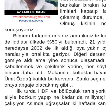
bankalar bırakın 
limitleri kapatıp f
AV.ATAKAN ORHAN
çıkarmış durumda,
avatakanorhan@gmail.com
Facebook'ta Paylaş
Olmuş kişinin ne
konuşuyoruz…
Bilmem farkında mısınız ama ikinizde kaz
de iddiası ülkede %50’yi bulamadı. 21 yıldı
neredeyse 2002 de ilk aldığı oya yakın 
naralarıyla ortalıkta geziyor. Diğeri derse
gemiye aldı ama yine sonuca ulaşamadı. 
kabullenmek ve çekilmek yerine, her söy
birisini daha aldı. Makamlar koltuklar ha
Ümit Özdağ katıldı bu kervana. Sanki seçme
oraya angaje olacakmış gibi…
İlk turda HDP ve bölücülük tartışıyorke
eliyle bozkurt yapıp ne kadar da milliyet
çalışıyor. Aslında uğraşsalar iki haftada kan