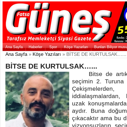
Ana Sayfa
Haberler
Spor
Köşe Yazarları
Bunları Biliyor mus
Ana Sayfa
»
Köşe Yazıları
» BİTSE DE KURTULSAK…...
BİTSE DE KURTULSAK…...
Bitse de artık k
seçimin 2. Turuna 
Çekişmelerde
iddialaşmalardan,
uzak konuşmalarda
aydır. Buna doğum
çıkacaktır ama bu d
vizyonsuzların seç