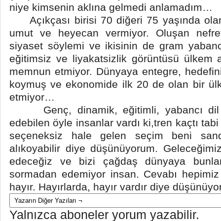
niye kimsenin aklına gelmedi anlamadım…
Açıkçası birisi 70 diğeri 75 yaşında olan
umut ve heyecan vermiyor. Oluşan nefret
siyaset söylemi ve ikisinin de gram yabancı
eğitimsiz ve liyakatsizlik görüntüsü ülkem 
memnun etmiyor. Dünyaya entegre, hedefini 
koymuş ve ekonomide ilk 20 de olan bir ülke
etmiyor…
Genç, dinamik, eğitimli, yabancı dil 
edebilen öyle insanlar vardı ki,tren kaçtı tab
seçeneksiz hale gelen seçim beni sand
alıkoyabilir diye düşünüyorum. Geleceğimi
edeceğiz ve bizi çağdaş dünyaya bunla
sormadan edemiyor insan. Cevabı hepimiz d
hayır. Hayırlarda, hayır vardır diye düşünü
Yalnızca aboneler yorum yazabilir.