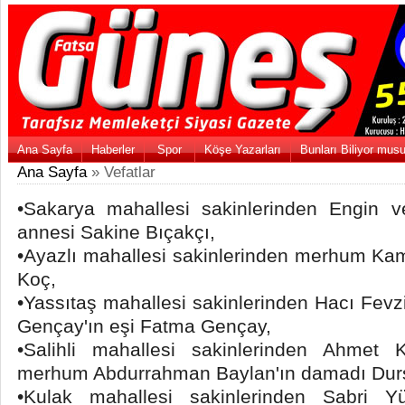
Ana Sayfa
Haberler
Spor
Köşe Yazarları
Bunları Biliyor mus
Ana Sayfa
» Vefatlar
•Sakarya mahallesi sakinlerinden Engin v
annesi Sakine Bıçakçı,
•Ayazlı mahallesi sakinlerinden merhum Ka
Koç,
•Yassıtaş mahallesi sakinlerinden Hacı Fev
Gençay'ın eşi Fatma Gençay,
•Salihli mahallesi sakinlerinden Ahmet K
merhum Abdurrahman Baylan'ın damadı Durs
•Kulak mahallesi sakinlerinden Sabri Y