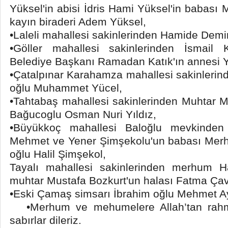
Yüksel'in abisi İdris Hami Yüksel'in babası 
kayın biraderi Adem Yüksel,
•Laleli mahallesi sakinlerinden Hamide Demi
•Göller mahallesi sakinlerinden İsmail 
Belediye Başkanı Ramadan Katık'ın annesi Y
•Çatalpınar Karahamza mahallesi sakinleri
oğlu Muhammet Yücel,
•Tahtabaş mahallesi sakinlerinden Muhtar Mu
Bağucoglu Osman Nuri Yıldız,
•Büyükkoç mahallesi Baloğlu mevkinden 
Mehmet ve Yener Şimşekolu'un babası Mer
oğlu Halil Şimşekol,
Tayalı mahallesi sakinlerinden merhum Ha
muhtar Mustafa Bozkurt'un halası Fatma Çav
•Eski Çamaş simsarı İbrahim oğlu Mehmet Ay 
•Merhum ve mehumelere Allah’tan rahmet,
sabırlar dileriz.