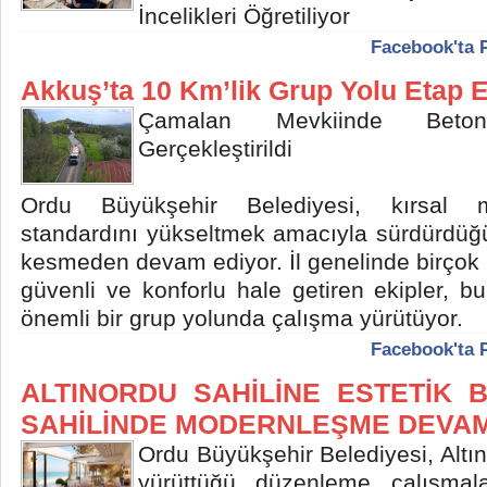
İncelikleri Öğretiliyor
Facebook'ta 
Akkuş’ta 10 Km’lik Grup Yolu Etap E
Çamalan Mevkiinde Beto
Gerçekleştirildi
Ordu Büyükşehir Belediyesi, kırsal m
standardını yükseltmek amacıyla sürdürdüğü 
kesmeden devam ediyor. İl genelinde birçok
güvenli ve konforlu hale getiren ekipler, b
önemli bir grup yolunda çalışma yürütüyor.
Facebook'ta 
ALTINORDU SAHİLİNE ESTETİK 
SAHİLİNDE MODERNLEŞME DEVAM
Ordu Büyükşehir Belediyesi, Altı
yürüttüğü düzenleme çalışmal