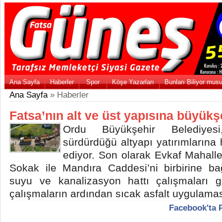
Ana Sayfa
Haberler
Spor
Köşe Yazarları
Bunları Biliyor mus
Ana Sayfa
» Haberler
Fatsa’nın alt ve üst yapısına büyük
Ordu Büyükşehir Belediyesi
sürdürdüğü altyapı yatırımların
ediyor. Son olarak Evkaf Mahalle
Sokak ile Mandıra Caddesi’ni birbirine b
suyu ve kanalizasyon hattı çalışmaları ge
çalışmaların ardından sıcak asfalt uygulama
Facebook'ta 