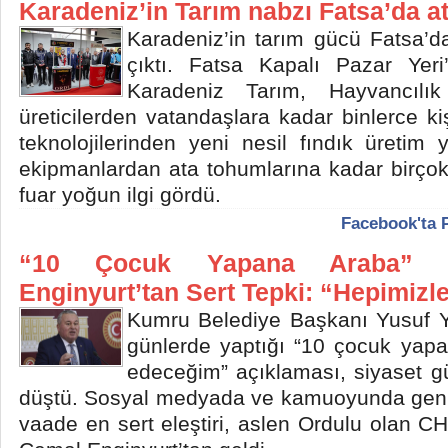
Karadeniz’in Tarım nabzı Fatsa’da at
Karadeniz’in tarım gücü Fatsa’da
çıktı. Fatsa Kapalı Pazar Yer
Karadeniz Tarım, Hayvancılık
üreticilerden vatandaşlara kadar binlerce ki
teknolojilerinden yeni nesil fındık üretim
ekipmanlardan ata tohumlarına kadar birçok 
fuar yoğun ilgi gördü.
Facebook'ta 
“10 Çocuk Yapana Araba” 
Enginyurt’tan Sert Tepki: “Hepimizl
Kumru Belediye Başkanı Yusuf Ya
günlerde yaptığı “10 çocuk yapa
edeceğim” açıklaması, siyaset 
düştü. Sosyal medyada ve kamuoyunda geni
vaade en sert eleştiri, aslen Ordulu olan CHP