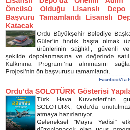
Lisanslı Depo’da Önemli Adım 
Öncüsü Olduğu Lisanslı Depo 
Başvuru Tamamlandı Lisanslı Dep
Katacak
Ordu Büyükşehir Belediye Başk
Güler’in fındık başta olmak ü
ürünlerinin sağlıklı, güvenli v
şekilde depolanmasına ve değerinde satı
Kalkınma Programı’na alınmasını sağla
Projesi’nin ön başvurusu tamamlandı.
Facebook'ta 
Ordu’da SOLOTÜRK Gösterisi Yapıl
Türk Hava Kuvvetleri'nin gu
SOLOTÜRK, Ordu'da unutulmaz 
atmaya hazırlanıyor.
Geleneksel "Mayıs Yedisi" etk
düzenlenecek olan uçuş progra