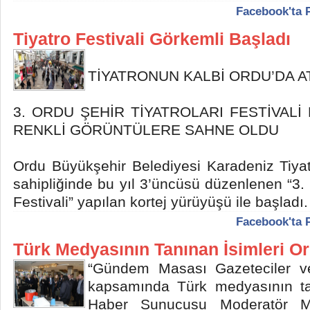
Facebook'ta 
Tiyatro Festivali Görkemli Başladı
TİYATRONUN KALBİ ORDU’DA 
3. ORDU ŞEHİR TİYATROLARI FESTİVAL
RENKLİ GÖRÜNTÜLERE SAHNE OLDU
Ordu Büyükşehir Belediyesi Karadeniz Tiy
sahipliğinde bu yıl 3’üncüsü düzenlenen “3. 
Festivali” yapılan kortej yürüyüşü ile başladı.
Facebook'ta 
Türk Medyasının Tanınan İsimleri O
“Gündem Masası Gazeteciler v
kapsamında Türk medyasının ta
Haber Sunucusu Moderatör 