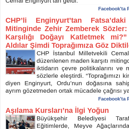
Cemal Enginyurt’tan geldi.
Facebook'ta 
CHP’li Enginyurt’tan Fatsa’da
Mitinginde Zehir Zemberek Sözler
Karşılığı Doğayı Katletmek mi?”
Aldılar Şimdi Toprağımıza Göz Diktil
CHP İstanbul Milletvekili Cemal
düzenlenen maden karşıtı miting
iktidarın çevre politikalarını ve 
sözlerle eleştirdi. “Toprağımızı
diyen Enginyurt, Ordu’nun doğasına sahi
ayrım gözetmeden ortak mücadele çağrısı ya
Facebook'ta 
Aşılama Kursları’na İlgi Yoğun
Büyükşehir Belediyesi Tara
Eğitimlerde, Meyve Ağaçların