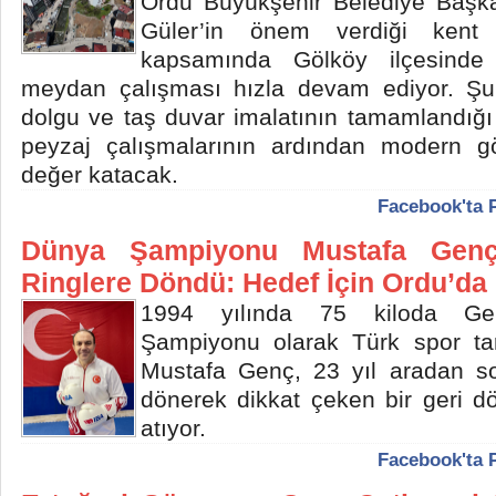
Ordu Büyükşehir Belediye Başk
Güler’in önem verdiği kent e
kapsamında Gölköy ilçesinde
meydan çalışması hızla devam ediyor. Şu
dolgu ve taş duvar imalatının tamamlandığ
peyzaj çalışmalarının ardından modern g
değer katacak.
Facebook'ta 
Dünya Şampiyonu Mustafa Genç
Ringlere Döndü: Hedef İçin Ordu’da
1994 yılında 75 kiloda G
Şampiyonu olarak Türk spor tar
Mustafa Genç, 23 yıl aradan so
dönerek dikkat çeken bir geri d
atıyor.
Facebook'ta 