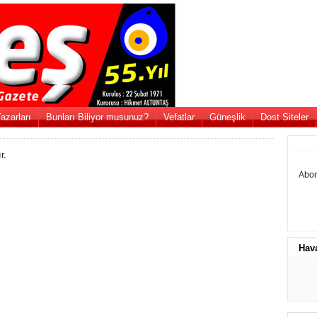
azarları
Bunları Biliyor musunuz?
Vefatlar
Güneşlik
Dost Siteler
r.
Abon
Hav