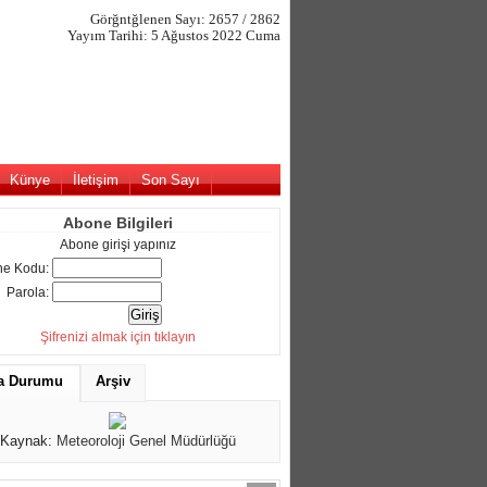
Görğntğlenen Sayı: 2657 / 2862
Yayım Tarihi: 5 Ağustos 2022 Cuma
Künye
İletişim
Son Sayı
Abone Bilgileri
Abone girişi yapınız
e Kodu:
Parola:
Şifrenizi almak için tıklayın
a Durumu
Arşiv
Kaynak:
Meteoroloji Genel Müdürlüğü