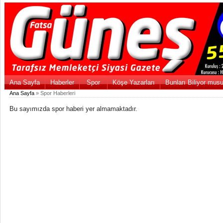
Ana Sayfa
Haberler
Spor
Köşe Yazarları
Bunları Biliyor mus
Ana Sayfa
» Spor Haberleri
Bu sayımızda spor haberi yer almamaktadır.