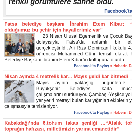
renkli görüntülere sahne oldu.
Facebook'ta
Fatsa belediye başkanı İbrahim Etem Kibar: “
olduğumuz bu şehir için hayallerimiz var”
23 Nisan Ulusal Egemenlik ve Çocuk Ba
dolayısıyla Fatsa’da anlamlı bir etki
gerçekleştirildi. Ali Rıza Demircan İlkokulu 4.
öğrencisi Muhammed Cüni, temsili olarak 
Belediye Başkanı İbrahim Etem Kibar’ın koltuğuna oturdu.
Facebook'ta Paylaş
» Haberin 
Nisan ayında 4 metrelik kar... Mayıs geldi kar bitmedi
Mayıs ayının yaklaştığı bugünlerde 
Büyükşehir Belediyesi karla müca
çalışmalarını sürdürüyor. Çambaşı-Yeşilce yo
yer yer 4 metreyi bulan kar yığınları ekiplerin
çalışmasıyla temizleniyor.
Facebook'ta Paylaş
» Haberin 
Kabakdağı’nda 6.tohum takas şenliği ...“Atalık to
toprağın hafızası, milletimizin yarına emanetidir”