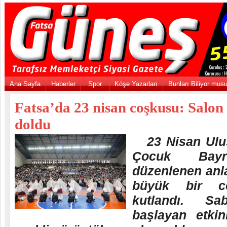
Ana Sayfa
Haberler
Spor
Köşe Yazarları
Bunları Biliyor mus
Fatsa’da 23 nisan coşkusu: Salon 
doldu
23 Nisan Ulus
Çocuk Bayr
düzenlenen anl
büyük bir co
kutlandı. Sa
başlayan etkin