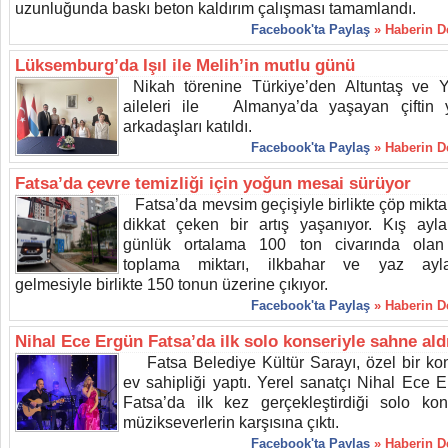
uzunluğunda baskı beton kaldırım çalışması tamamlandı.
Facebook'ta Paylaş
» Haberin 
Lüksemburg’da Işıl ile Melih’in mutlu günü
Nikah törenine Türkiye’den Altuntaş ve 
aileleri ile Almanya’da yaşayan çiftin 
arkadaşları katıldı.
Facebook'ta Paylaş
» Haberin 
Fatsa’da çevre temizliği için yoğun mesai sürüyor
Fatsa’da mevsim geçişiyle birlikte çöp mikta
dikkat çeken bir artış yaşanıyor. Kış ayla
günlük ortalama 100 ton civarında ola
toplama miktarı, ilkbahar ve yaz ayla
gelmesiyle birlikte 150 tonun üzerine çıkıyor.
Facebook'ta Paylaş
» Haberin 
Nihal Ece Ergün Fatsa’da ilk solo konseriyle sahne ald
Fatsa Belediye Kültür Sarayı, özel bir ko
ev sahipliği yaptı. Yerel sanatçı Nihal Ece E
Fatsa’da ilk kez gerçekleştirdiği solo kon
müzikseverlerin karşısına çıktı.
Facebook'ta Paylaş
» Haberin 