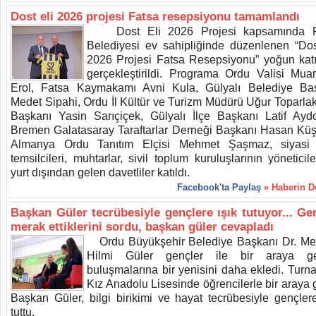
Dost eli 2026 projesi Fatsa resepsiyonu tamamlandı
Dost Eli 2026 Projesi kapsamında F
Belediyesi ev sahipliğinde düzenlenen “Dos
2026 Projesi Fatsa Resepsiyonu” yoğun katı
gerçekleştirildi. Programa Ordu Valisi Mu
Erol, Fatsa Kaymakamı Avni Kula, Gülyalı Belediye Ba
Medet Sipahi, Ordu İl Kültür ve Turizm Müdürü Uğur Toparlak,
Başkanı Yasin Sarıçiçek, Gülyalı İlçe Başkanı Latif Ayd
Bremen Galatasaray Taraftarlar Derneği Başkanı Hasan Küş
Almanya Ordu Tanıtım Elçisi Mehmet Şaşmaz, siyasi 
temsilcileri, muhtarlar, sivil toplum kuruluşlarının yöneticil
yurt dışından gelen davetliler katıldı.
Facebook'ta Paylaş
» Haberin 
Başkan Güler tecrübesiyle gençlere ışık tutuyor... Ge
merak ettiklerini sordu, başkan güler cevapladı
Ordu Büyükşehir Belediye Başkanı Dr. M
Hilmi Güler gençler ile bir araya gel
buluşmalarına bir yenisini daha ekledi. Turn
Kız Anadolu Lisesinde öğrencilerle bir araya 
Başkan Güler, bilgi birikimi ve hayat tecrübesiyle gençlere
tuttu.