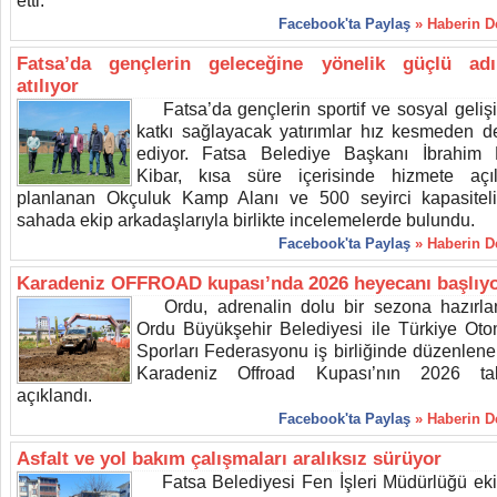
etti.
Facebook'ta Paylaş
» Haberin 
Fatsa’da gençlerin geleceğine yönelik güçlü adı
atılıyor
Fatsa’da gençlerin sportif ve sosyal geliş
katkı sağlayacak yatırımlar hız kesmeden 
ediyor. Fatsa Belediye Başkanı İbrahim
Kibar, kısa süre içerisinde hizmete açı
planlanan Okçuluk Kamp Alanı ve 500 seyirci kapasitel
sahada ekip arkadaşlarıyla birlikte incelemelerde bulundu.
Facebook'ta Paylaş
» Haberin 
Karadeniz OFFROAD kupası’nda 2026 heyecanı başlıy
Ordu, adrenalin dolu bir sezona hazırlan
Ordu Büyükşehir Belediyesi ile Türkiye Oto
Sporları Federasyonu iş birliğinde düzenlene
Karadeniz Offroad Kupası’nın 2026 tak
açıklandı.
Facebook'ta Paylaş
» Haberin 
Asfalt ve yol bakım çalışmaları aralıksız sürüyor
Fatsa Belediyesi Fen İşleri Müdürlüğü ekip