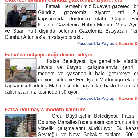
Fatsalı Hemşehrimiz Duayen gazeteci İb
Gündüz, gazetemizi ziyaret etti. Ziya
kapsamında dördüncü kitabı “Çöpler Fac
Kitabını Gazetemiz Haber Müdürü Musa Ay
ve Şuan Yurt dışında bulunan Gazetemiz Başyazarı Fe
Cumhur Altuntaş’a imzalayıp bıraktı.
Facebook'ta Paylaş
» Haberin 
Fatsa’da üstyapı atağı devam ediyor
Fatsa Belediyesi ilçe genelinde sürdü
altyapı ve üstyapı çalışmalarıyla şehri
modern ve yaşanabilir hale getirmeye 
ediyor. Belediye Fen İşleri Müdürlüğü ekiple
kapsamda Kurtuluş Mahallesi’nde başlatılan baskı beton kal
çalışmaları hız kesmeden sürüyor.
Facebook'ta Paylaş
» Haberin 
Fatsa Dolunay’a modern kaldırım
Ordu Büyükşehir Belediyesi, Fatsa il
Dolunay Mahallesi’nde ulaşım konforunu artı
yönelik çalışmalarını sürdürüyor. Bu kap
Seyitoğlu ve Neva Sokak’ta toplam 1600 