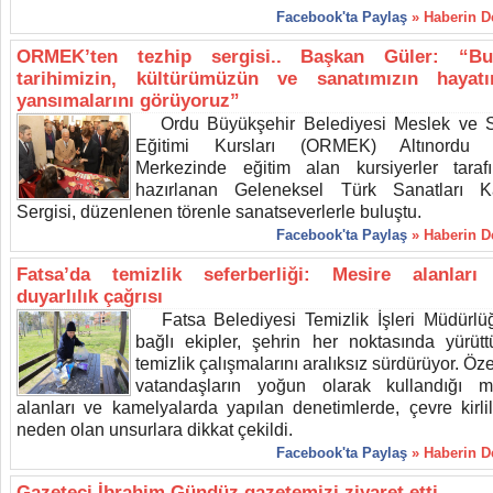
Facebook'ta Paylaş
» Haberin 
ORMEK’ten tezhip sergisi.. Başkan Güler: “Bu
tarihimizin, kültürümüzün ve sanatımızın hayatı
yansımalarını görüyoruz”
Ordu Büyükşehir Belediyesi Meslek ve 
Eğitimi Kursları (ORMEK) Altınordu 
Merkezinde eğitim alan kursiyerler taraf
hazırlanan Geleneksel Türk Sanatları 
Sergisi, düzenlenen törenle sanatseverlerle buluştu.
Facebook'ta Paylaş
» Haberin 
Fatsa’da temizlik seferberliği: Mesire alanları 
duyarlılık çağrısı
Fatsa Belediyesi Temizlik İşleri Müdürlü
bağlı ekipler, şehrin her noktasında yürüttü
temizlik çalışmalarını aralıksız sürdürüyor. Öze
vatandaşların yoğun olarak kullandığı m
alanları ve kamelyalarda yapılan denetimlerde, çevre kirlil
neden olan unsurlara dikkat çekildi.
Facebook'ta Paylaş
» Haberin 
Gazeteci İbrahim Gündüz gazetemizi ziyaret etti