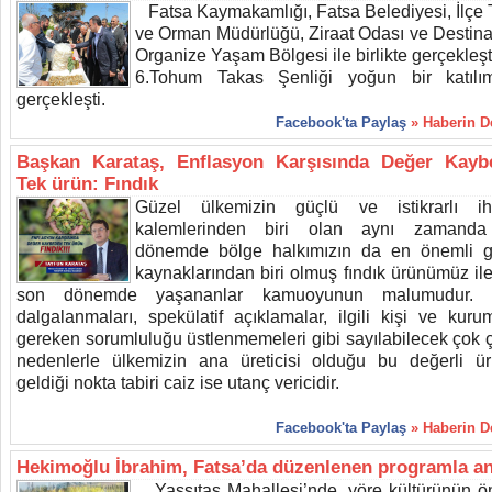
Fatsa Kaymakamlığı, Fatsa Belediyesi, İlçe 
ve Orman Müdürlüğü, Ziraat Odası ve Destin
Organize Yaşam Bölgesi ile birlikte gerçekleşt
6.Tohum Takas Şenliği yoğun bir katılı
gerçekleşti.
Facebook'ta Paylaş
» Haberin 
Başkan Karataş, Enflasyon Karşısında Değer Kayb
Tek ürün: Fındık
Güzel ülkemizin güçlü ve istikrarlı ih
kalemlerinden biri olan aynı zamanda
dönemde bölge halkımızın da en önemli 
kaynaklarından biri olmuş fındık ürünümüz ile 
son dönemde yaşananlar kamuoyunun malumudur. F
dalgalanmaları, spekülatif açıklamalar, ilgili kişi ve kurum
gereken sorumluluğu üstlenmemeleri gibi sayılabilecek çok çe
nedenlerle ülkemizin ana üreticisi olduğu bu değerli ü
geldiği nokta tabiri caiz ise utanç vericidir.
Facebook'ta Paylaş
» Haberin 
Hekimoğlu İbrahim, Fatsa’da düzenlenen programla an
Yassıtaş Mahallesi’nde, yöre kültürünün ö