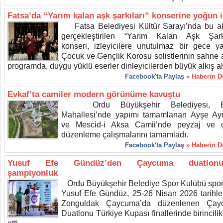
Fatsa’da “Yarım kalan aşk şarkıları” konserine yoğun i
Fatsa Belediyesi Kültür Sarayı’nda bu 
gerçekleştirilen “Yarım Kalan Aşk Şarkı
konseri, izleyicilere unutulmaz bir gece yaş
Çocuk ve Gençlik Korosu solistlerinin sahne a
programda, duygu yüklü eserler dinleyicilerden büyük alkış al
Facebook'ta Paylaş
» Haberin 
Evkaf’ta camiler modern görünüme kavuştu
Ordu Büyükşehir Belediyesi, E
Mahallesi’nde yapımı tamamlanan Ayşe Ayd
ve Mescid-i Aksa Camii’nde peyzaj ve 
düzenleme çalışmalarını tamamladı.
Facebook'ta Paylaş
» Haberin 
Yusuf Efe Gündüz’den Çaycuma duatlonu
şampiyonluk
Ordu Büyükşehir Belediye Spor Kulübü spo
Yusuf Efe Gündüz, 25-26 Nisan 2026 tarihle
Zonguldak Çaycuma’da düzenlenen Çay
Duatlonu Türkiye Kupası finallerinde birincili