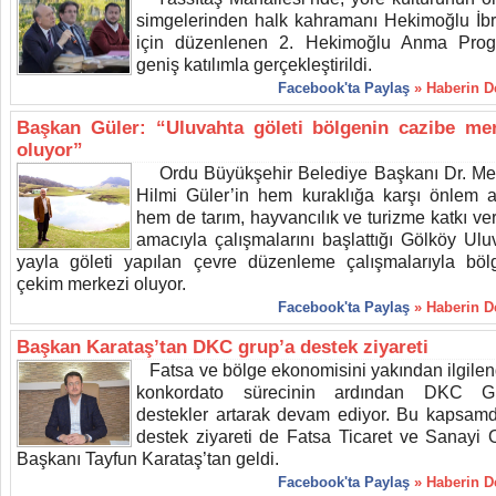
simgelerinden halk kahramanı Hekimoğlu İb
için düzenlenen 2. Hekimoğlu Anma Prog
geniş katılımla gerçekleştirildi.
Facebook'ta Paylaş
» Haberin 
Başkan Güler: “Uluvahta göleti bölgenin cazibe me
oluyor”
Ordu Büyükşehir Belediye Başkanı Dr. M
Hilmi Güler’in hem kuraklığa karşı önlem 
hem de tarım, hayvancılık ve turizme katkı ve
amacıyla çalışmalarını başlattığı Gölköy Ulu
yayla göleti yapılan çevre düzenleme çalışmalarıyla böl
çekim merkezi oluyor.
Facebook'ta Paylaş
» Haberin 
Başkan Karataş’tan DKC grup’a destek ziyareti
Fatsa ve bölge ekonomisini yakından ilgilen
konkordato sürecinin ardından DKC Gr
destekler artarak devam ediyor. Bu kapsamd
destek ziyareti de Fatsa Ticaret ve Sanayi 
Başkanı Tayfun Karataş’tan geldi.
Facebook'ta Paylaş
» Haberin 