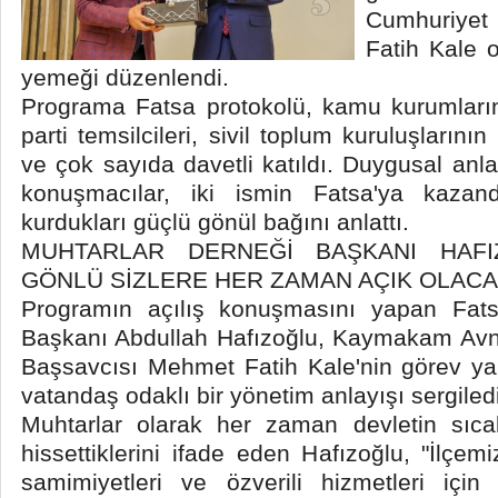
Cumhuriyet
Fatih Kale 
yemeği düzenlendi.
Programa Fatsa protokolü, kamu kurumlarının
parti temsilcileri, sivil toplum kuruluşlarını
ve çok sayıda davetli katıldı. Duygusal anl
konuşmacılar, iki ismin Fatsa'ya kazand
kurdukları güçlü gönül bağını anlattı.
MUHTARLAR DERNEĞİ BAŞKANI HAFIZ
GÖNLÜ SİZLERE HER ZAMAN AÇIK OLACA
Programın açılış konuşmasını yapan Fats
Başkanı Abdullah Hafızoğlu, Kaymakam Avn
Başsavcısı Mehmet Fatih Kale'nin görev ya
vatandaş odaklı bir yönetim anlayışı sergiledikl
Muhtarlar olarak her zaman devletin sıc
hissettiklerini ifade eden Hafızoğlu, "İlçemi
samimiyetleri ve özverili hizmetleri için