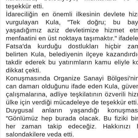
teşekkür etti.
İdareciliğin en önemli ilkesinin devlete 
vurgulayan Kula, "Tek doğru; bu bayr
yaşadığımız aziz devletimize hizmet et
menfaatini en üst noktaya taşımaktır." ifadeler
Fatsa'da kurduğu dostlukları hiçbir z
belirten Kula, belediyenin ilçeye kazandırdı
takdir ederek bu yatırımların kamu eliyle
dikkat çekti.
Konuşmasında Organize Sanayi Bölgesi'ni
can damarı olduğunu ifade eden Kula, güvenl
çalışmalarına, adliye teşkilatının özverili hi
ülke için verdiği mücadeleye de teşekkür etti
Duygusal anların yaşandığı konuşmas
"Gönlümüz hep burada olacak. Bu fiziki bir
her zaman takip edeceğiz. Hakkınızı h
salondakilere veda etti.