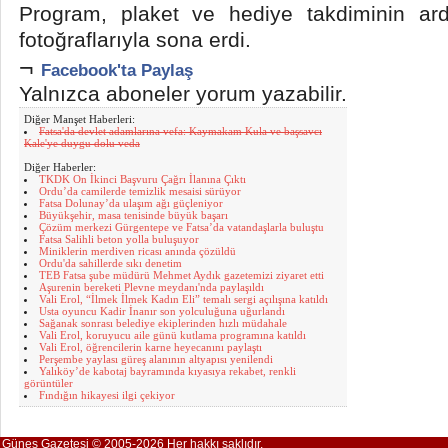
Program, plaket ve hediye takdiminin ard
fotoğraflarıyla sona erdi.
¬
Facebook'ta Paylaş
Yalnızca aboneler yorum yazabilir.
Diğer Manşet Haberleri:
Fatsa'da devlet adamlarına vefa: Kaymakam Kula ve başsavcı
Kale'ye duygu dolu veda
Diğer Haberler:
TKDK On İkinci Başvuru Çağrı İlanına Çıktı
Ordu’da camilerde temizlik mesaisi sürüyor
Fatsa Dolunay’da ulaşım ağı güçleniyor
Büyükşehir, masa tenisinde büyük başarı
Çözüm merkezi Gürgentepe ve Fatsa’da vatandaşlarla buluştu
Fatsa Salihli beton yolla buluşuyor
Miniklerin merdiven ricası anında çözüldü
Ordu'da sahillerde sıkı denetim
TEB Fatsa şube müdürü Mehmet Aydık gazetemizi ziyaret etti
Aşurenin bereketi Plevne meydanı'nda paylaşıldı
Vali Erol, “İlmek İlmek Kadın Eli” temalı sergi açılışına katıldı
Usta oyuncu Kadir İnanır son yolculuğuna uğurlandı
Sağanak sonrası belediye ekiplerinden hızlı müdahale
Vali Erol, koruyucu aile günü kutlama programına katıldı
Vali Erol, öğrencilerin karne heyecanını paylaştı
Perşembe yaylası güreş alanının altyapısı yenilendi
Yalıköy’de kabotaj bayramında kıyasıya rekabet, renkli
görüntüler
Fındığın hikayesi ilgi çekiyor
Güneş Gazetesi © 2005-2026 Her hakkı saklıdır.