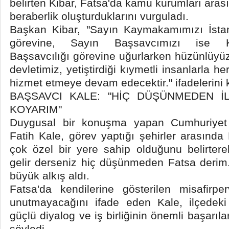
belirten Kibar, Fatsa'da kamu kurumları arası
beraberlik oluşturduklarını vurguladı.
Başkan Kibar, "Sayın Kaymakamımızı İstanb
görevine, Sayın Başsavcımızı ise K
Başsavcılığı görevine uğurlarken hüzünlüyüz
devletimiz, yetiştirdiği kıymetli insanlarla h
hizmet etmeye devam edecektir." ifadelerini k
BAŞSAVCI KALE: "HİÇ DÜŞÜNMEDEN İL
KOYARIM"
Duygusal bir konuşma yapan Cumhuriyet
Fatih Kale, görev yaptığı şehirler arasında 
çok özel bir yere sahip olduğunu belirterek
gelir derseniz hiç düşünmeden Fatsa derim.
büyük alkış aldı.
Fatsa'da kendilerine gösterilen misafirpe
unutmayacağını ifade eden Kale, ilçedeki
güçlü diyalog ve iş birliğinin önemli başarıl
söyledi.