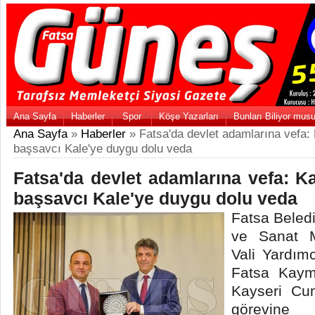
Ana Sayfa
Haberler
Spor
Köşe Yazarları
Bunları Biliyor mus
Ana Sayfa
»
Haberler
» Fatsa'da devlet adamlarına vefa
başsavcı Kale'ye duygu dolu veda
Fatsa'da devlet adamlarına vefa: 
başsavcı Kale'ye duygu dolu veda
Fatsa Beledi
ve Sanat M
Vali Yardımc
Fatsa Kaym
Kayseri Cum
görevin