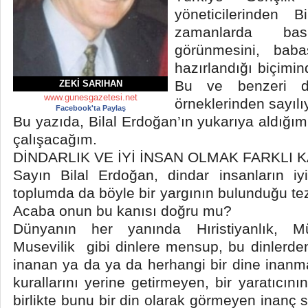
yöneticilerinden 
zamanlarda ba
görünmesini, baba
hazırlandığı biçimi
Bu ve benzeri d
ZEKI SARIHAN
www.gunesgazetesi.net
örneklerinden sayılı
Facebook'ta Paylaş
Bu yazıda, Bilal Erdoğan’ın yukarıya aldığı
çalışacağım.
DİNDARLIK VE İYİ İNSAN OLMAK FARKLI
Sayın Bilal Erdoğan, dindar insanların iy
toplumda da böyle bir yargının bulunduğu te
Acaba onun bu kanısı doğru mu?
Dünyanın her yanında Hıristiyanlık, M
Musevilik gibi dinlere mensup, bu dinlerd
inanan ya da ya da herhangi bir dine inanm
kurallarını yerine getirmeyen, bir yaratıcı
birlikte bunu bir din olarak görmeyen inanç s