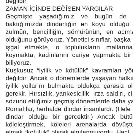
değildir.
ZAMAN İÇİNDE DEĞİŞEN YARGILAR
Geçmişte yaşadığımız ve bugün de ya
baktığımızda dindarlığın en koyu olduğu 
zulmün, bencilliğin, sömürünün, en acım
olduğunu görüyoruz. Yönetici sınıflar, başka t
işgal etmekte, o toplulukların malları
koymakta, kadınlarını cariye yapmakta bir
biliyoruz.
Kuşkusuz “iyilik ve kötülük” kavramları yönet
değildir. Ancak o dönemlerde yaşayan halk
iyilik yollarını bulmakta oldukça çaresiz
gerekir. Hırsızlık, yankesicilik, ırza saldırı, 
sözünü ettiğimiz geçmiş dönemlerde daha ya
Romalılar, herhalde dindar insanlardı. (Hele
dindar olduğu bir gerçektir.) Ancak büt
köleleştirmek, köleleri arenalarda dövü
almak “kötülük” olarak algılanmıyordu. Haçlı