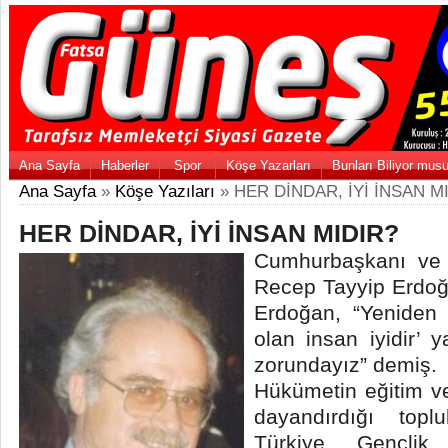
Ana Sayfa
Haberler
Spor
Köşe Yazarları
Bunları Biliyor mus
Ana Sayfa
»
Köşe Yazıları
» HER DİNDAR, İYİ İNSAN M
HER DİNDAR, İYİ İNSAN MIDIR?
Cumhurbaşkanı ve
Recep Tayyip Erdoğa
Erdoğan, “Yeniden
olan insan iyidir’ 
zorundayız” demiş.
Hükümetin eğitim ve 
dayandırdığı topl
Türkiye Gençlik