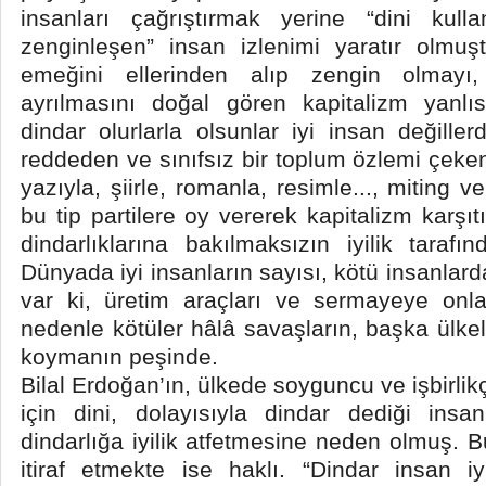
insanları çağrıştırmak yerine “dini kulla
zenginleşen” insan izlenimi yaratır olmuş
emeğini ellerinden alıp zengin olmayı, 
ayrılmasını doğal gören kapitalizm yanlı
dindar olurlarla olsunlar iyi insan değillerdi
reddeden ve sınıfsız bir toplum özlemi çeke
yazıyla, şiirle, romanla, resimle..., miting ve
bu tip partilere oy vererek kapitalizm karşıt
dindarlıklarına bakılmaksızın iyilik tarafı
Dünyada iyi insanların sayısı, kötü insanlard
var ki, üretim araçları ve sermayeye on
nedenle kötüler hâlâ savaşların, başka ülkele
koymanın peşinde.
Bilal Erdoğan’ın, ülkede soyguncu ve işbirlik
için dini, dolayısıyla dindar dediği insan
dindarlığa iyilik atfetmesine neden olmuş. Bu
itiraf etmekte ise haklı. “Dindar insan i