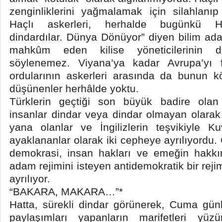
zenginliklerini yağmalamak için silahlanı
Haçlı askerleri, herhalde bugünkü Hr
dindardılar. Dünya Dönüyor” diyen bilim a
mahkûm eden kilise yöneticilerinin 
söylenemez. Viyana’ya kadar Avrupa’yı 
ordularının askerleri arasında da bunun k
düşünenler herhâlde yoktu.
Türklerin geçtiği son büyük badire olan
insanlar dindar veya dindar olmayan olarak 
yana olanlar ve İngilizlerin teşvikiyle Ku
ayaklananlar olarak iki cepheye ayrılıyord
demokrasi, insan hakları ve emeğin hakk
adam rejimini isteyen antidemokratik bir re
ayrılıyor.
“BAKARA, MAKARA…”*
Hatta, sürekli dindar görünerek, Cuma gün
paylaşımları yapanların marifetleri yüzü