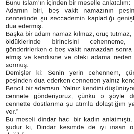
Bunu İslam’ın içinden bir meselle anlatalım:
Adamın biri, beş vakit namazının peşi
cennetinde şu seccademin kapladığı genişli
dua edermiş.
Başka bir adam namaz kılmaz, oruç tutmaz, içk
öldüklerinde birincisini cehenneme, 
gönderirlerken o beş vakit namazdan sonra
etmiş ve kendisine ve öteki adama neden b
sormuş.
Demişler ki: Senin yerin cehennem, çü
peşinden dua ederken cennetten yalnız kendin
Bencil bir adamsın. Yalnız kendini düşünüy
cennete gönderiyoruz, çünkü o şöyle du
cennette dostlarıma şu atımla dolaştığım ye
ver.”
Bu meseli dindar hacı bir kadın anlatmıştı.
şudur ki, Dindar kesimde de iyi insan o