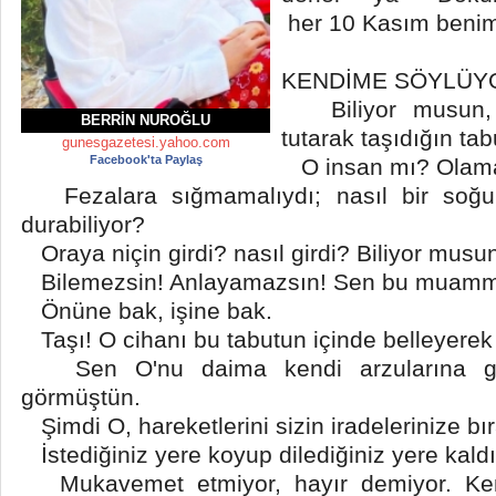
her 10 Kasım benim i
KENDİME SÖYLÜ
Biliyor musun, 
BERRIN NUROĞLU
tutarak taşıdığın ta
gunesgazetesi.yahoo.com
Facebook'ta Paylaş
O insan mı? Olamaz
Fezalara sığmamalıydı; nasıl bir soğu
durabiliyor?
Oraya niçin girdi? nasıl girdi? Biliyor musu
Bilemezsin! Anlayamazsın! Sen bu muamm
Önüne bak, işine bak.
Taşı! O cihanı bu tabutun içinde belleyerek 
Sen O'nu daima kendi arzularına gö
görmüştün.
Şimdi O, hareketlerini sizin iradelerinize bır
İstediğiniz yere koyup dilediğiniz yere kald
Mukavemet etmiyor, hayır demiyor. Kend