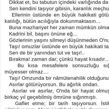
Dikkat et, bu tabutun içindeki varlığında da 
Sen kendini taşıyor gibisin, karanlık meçhu
Ellerinin üstünde en büyük hakikati götü
katılığı, bütün acılığıyla dokunmaktasın...
Buna mazhariyet her zaman mümkün olmaz
Kadrini bil, başını önüne eğ...
Gözlerinin yaşını silmeyi düşünmeden O'nu 
Taşı! omuzlar üstünde en büyük hakikati t
Sen de bir yanından tut ve taşı!..
Bırakma! zaman dar; çünkü hayat kısadır
Bu kısa mesafelere sonsuzluğu sığdı
müyesser olmaz…
Taşı! Omzunda bir nâmütenahilik olduğunu bi
Asırlar götürüyorsun. Bu ağırlık ondan.
Asırlar ve asırlar, O'nda bir hayat olmuş
birkaç yıl geçebilmiş ömrüne sığınmıştı.
Gaflet etme; bir tarih taşıyorsun. İsti