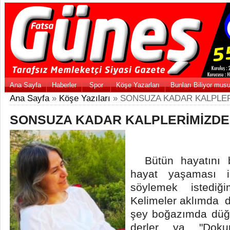
Ana Sayfa
Haberler
Spor
Köşe Yazarları
Bunları Biliyor mus
Ana Sayfa
»
Köşe Yazıları
» SONSUZA KADAR KALPLE
SONSUZA KADAR KALPLERİMİZDE
Bütün hayatını bi
hayat yaşaması 
söylemek istedi
Kelimeler aklımda 
şey boğazımda dü
derler ya "Dokun