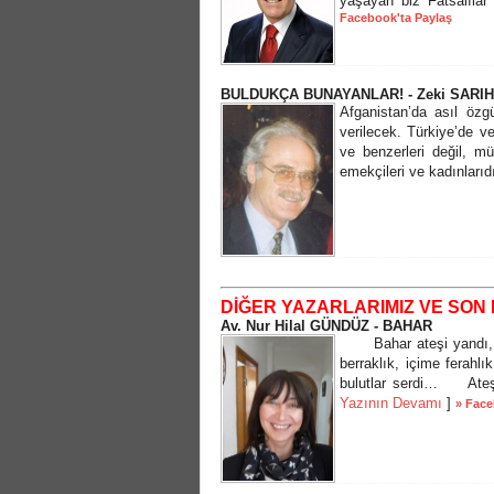
yaşayan biz Fatsalılar 
Facebook'ta Paylaş
BULDUKÇA BUNAYANLAR! - Zeki SARI
Afganistan’da asıl özg
verilecek. Türkiye’de ve
ve benzerleri değil, 
emekçileri ve kadınlarıd
DİĞER YAZARLARIMIZ VE SON 
Av. Nur Hilal GÜNDÜZ - BAHAR
Bahar ateşi yandı, m
berraklık, içime ferah
bulutlar serdi… Ateşi 
Yazının Devamı
]
» Face