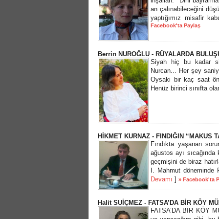
inşallah. Dini bayramlar
an çalınabileceğini düş
yaptığımız misafir kabu
Facebook'ta Paylaş
Berrin NUROĞLU - RÜYALARDA BULU
Siyah hiç bu kadar si
Nurcan... Her şey saniy
Oysaki bir kaç saat önc
Henüz birinci sınıfta ola
HİKMET KURNAZ - FINDIĞIN “MAKUS T
Fındıkta yaşanan sorun
ağustos ayı sıcağında k
geçmişini de biraz hatır
I. Mahmut döneminde Fr
Devamı
]
» Facebook'ta 
Halit SUİÇMEZ - FATSA’DA BİR KÖY MÜZ
FATSA’DA BİR KÖY MÜZE