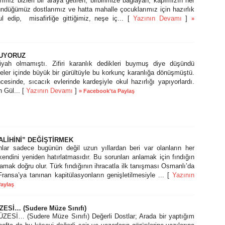
ımız bizleri bir araya getiren, birbirimize bağlayan, kapımızın her
ündüğümüz dostlarımız ve hatta mahalle çocuklarımız için hazırlık
l edip, misafirliğe gittiğimiz, neşe iç... [
Yazının Devamı
]
»
ŞUYORUZ
yah olmamıştı. Zifiri karanlık dedikleri buymuş diye düşündü
eler içinde büyük bir gürültüyle bu korkunç karanlığa dönüşmüştü.
esinde, sıcacık evlerinde kardeşiyle okul hazırlığı yapıyorlardı.
n Gül... [
Yazının Devamı
]
» Facebook'ta Paylaş
ALİHİNİ” DEĞİŞTİRMEK
lar sadece bugünün değil uzun yıllardan beri var olanların her
endini yeniden hatırlatmasıdır. Bu sorunları anlamak için fındığın
lamak doğru olur. Türk fındığının ihracatla ilk tanışması Osmanlı’da
ansa’ya tanınan kapitülasyonların genişletilmesiyle ... [
Yazının
Paylaş
ESİ… (Sudere Müze Sınıfı)
Sİ… (Sudere Müze Sınıfı) Değerli Dostlar; Arada bir yaptığım