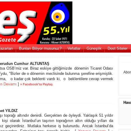
azarları
Bunları Biliyor musunuz?
Vefatlar
Güneşlik
Dost Siteler
Ferudun Cumhur ALTUNTAŞ
atsa OSB’miz var. Biraz eskiye gittiğimizde dönemin Ticaret Odası
Abon
’ydu, "Bizler de o dönemin meclisinde bulunma şerefine erişmiştik.
a, o kadar çok beklenti vardı ki, o beklentilere cevap vermek
ın Devamı
]
» Facebook'ta Paylaş
Hav
et YILDIZ
şı toprağı altındır denirdi. Gerçekten de öyleydi. Yaklaşık 51 yıldır
 kişi olarak İstanbul’un taşının toprağının altın olduğu yılları da
ız geçinirdiniz. Mutlaka herkese iş bulunurdu. Ancak İstanbul’da