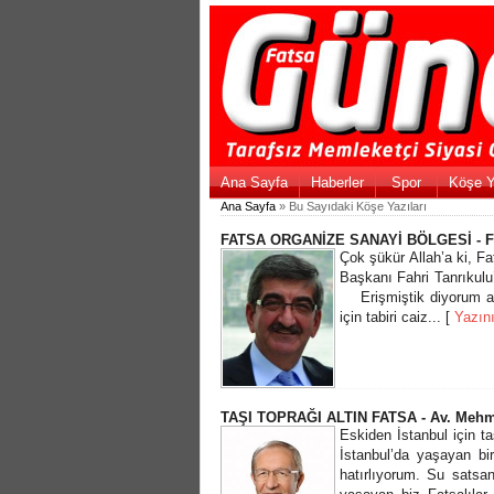
Ana Sayfa
Haberler
Spor
Köşe Y
Ana Sayfa
» Bu Sayıdaki Köşe Yazıları
FATSA ORGANİZE SANAYİ BÖLGESİ - 
Çok şükür Allah’a ki, F
Başkanı Fahri Tanrıkulu
Erişmiştik diyorum am
için tabiri caiz... [
Yazın
TAŞI TOPRAĞI ALTIN FATSA - Av. Mehm
Eskiden İstanbul için ta
İstanbul’da yaşayan bir
hatırlıyorum. Su satsan