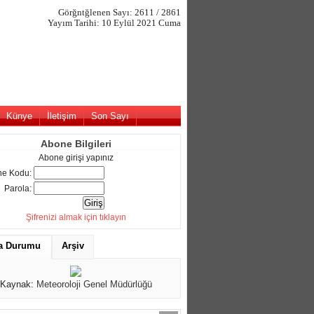
Görğntğlenen Sayı: 2611 / 2861
Yayım Tarihi: 10 Eylül 2021 Cuma
Künye
İletişim
Son Sayı
Abone Bilgileri
Abone girişi yapınız
e Kodu:
Parola:
Şifrenizi almak için tıklayın
a Durumu
Arşiv
Kaynak:
Meteoroloji Genel Müdürlüğü