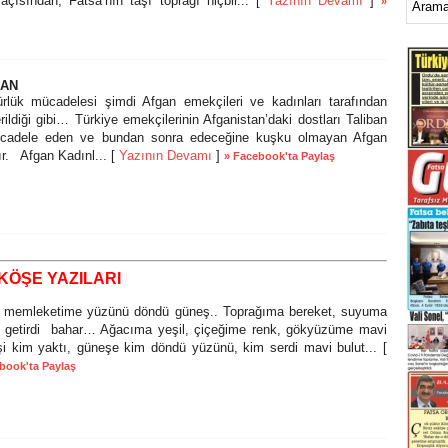
açısından, Fatsa’nın taşı toprağı hiçbir... [
Yazının Devamı
]
»
HAN
ürlük mücadelesi şimdi Afgan emekçileri ve kadınları tarafından
rildiği gibi… Türkiye emekçilerinin Afganistan’daki dostları Taliban
mücadele eden ve bundan sonra edeceğine kuşku olmayan Afgan
ır. Afgan Kadınl... [
Yazının Devamı
]
» Facebook'ta Paylaş
KÖŞE YAZILARI
emleketime yüzünü döndü güneş.. Toprağıma bereket, suyuma
lık getirdi bahar… Ağacıma yeşil, çiçeğime renk, gökyüzüme mavi
kim yaktı, güneşe kim döndü yüzünü, kim serdi mavi bulut... [
book'ta Paylaş