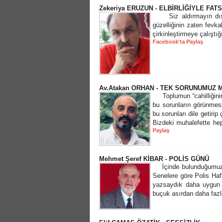
Zekeriya ERUZUN - ELBİRLİĞİYLE FAT
Siz aldırmayın dışa
güzelliğinin zaten fevk
çirkinleştirmeye çalışt
Facebook'ta Paylaş
Av.Atakan ORHAN - TEK SORUNUMUZ
Toplumun “cahilliğinin”
bu sorunların görünmes
bu sorunları dile getiri
Bizdeki muhalefette he
Paylaş
Mehmet Şeref KİBAR - POLİS GÜNÜ
İçinde bulunduğumuz h
Senelere göre Polis Haft
yazsaydık daha uygun ol
buçuk asırdan daha fazla