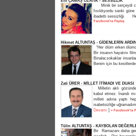
Elif ÇAMAŞ ÖZATİK - SESSİZLİK
Minik bir serçeydi c
fısıldıyordu sanki g
ibadetti sessizliği. H
Facebook'ta Paylaş
Hikmet ALTUNTAŞ - GİDENLERİN ARDIN
“Her ölüm erken ölümdü
Bir insanın hayatını fil
Binalar,sokaklar insanl
Benim için bu kesitlerden
Zati ÜRER - MİLLET İTİMADI VE DUASI
Milletin aklı gözünd
kabul etmez. İnandı mı 
milleti adına yaptı he
isabetsizliğe uğramadım 
Devamı
]
» Facebook'ta 
Tülin ALTUNTAŞ - KAYBOLAN DEĞERL
Bir Ramazanı daha geri