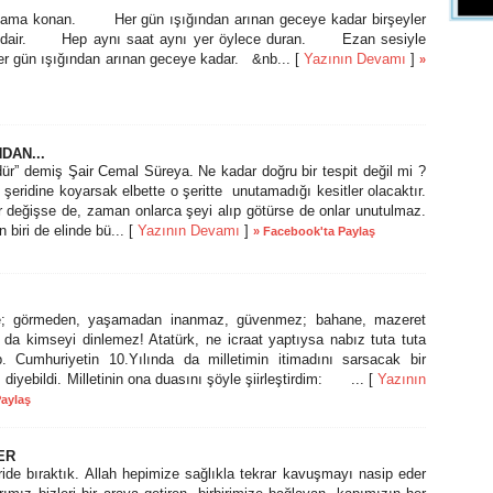
ama konan. Her gün ışığından arınan geceye kadar birşeyler
üne dair. Hep aynı saat aynı yer öylece duran. Ezan sesiyle
er gün ışığından arınan geceye kadar. &nb... [
Yazının Devamı
]
»
DAN...
r” demiş Şair Cemal Süreya. Ne kadar doğru bir tespit değil mi ?
m şeridine koyarsak elbette o şeritte unutamadığı kesitler olacaktır.
ar değişse de, zaman onlarca şeyi alıp götürse de onlar unutulmaz.
 biri de elinde bü... [
Yazının Devamı
]
» Facebook'ta Paylaş
e; görmeden, yaşamadan inanmaz, güvenmez; bahane, mazeret
da kimseyi dinlemez! Atatürk, ne icraat yaptıysa nabız tuta tuta
p. Cumhuriyetin 10.Yılında da milletimin itimadını sarsacak bir
diyebildi. Milletinin ona duasını şöyle şiirleştirdim: ... [
Yazının
Paylaş
ER
de bıraktık. Allah hepimize sağlıkla tekrar kavuşmayı nasip eder