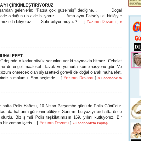
SA’YI ÇİRKİNLEŞTİRİYORUZ
rıdan gelenlerin; “Fatsa çok güzelmiş” dediğine… Doğal
alade olduğunu biz de biliyoruz. Ama aynı Fatsa’yı el birliğiyle
ığımızı da biliyoruz. Sahi biliyor muyuz? ... [
Yazının Devamı
]
»
 MUHALEFET…
 dışında o kadar büyük sorunları var ki saymakla bitmez. Cehalet
ine de engel maalesef. Tavuk ve yumurta kombinasyonu gibi. Ve
p çözüm önerecek olan siyasetteki görevli de doğal olarak muhalefet.
pimizin malumu. Son seçimde... [
Yazının Devamı
]
» Facebook'ta
afta Polis Haftası, 10 Nisan Perşembe günü de Polis Günü’dür.
ası da haftanın günlerini bölüyor. Sanırım bu yazıyı bir hafta önce
urdu. Biz şimdi Polis teşkilatımızın 169. yılını kutluyoruz. Bir
 bir zaman içeris... [
Yazının Devamı
]
» Facebook'ta Paylaş